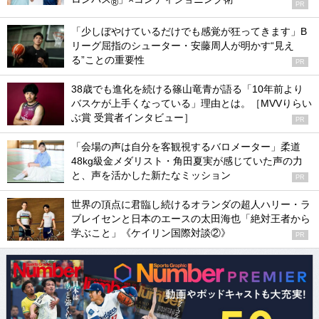
®
PR
「少しぼやけているだけでも感覚が狂ってきます」B
リーグ屈指のシューター・安藤周人が明かす“見え
る”ことの重要性
PR
38歳でも進化を続ける篠山竜青が語る「10年前より
バスケが上手くなっている」理由とは。［MVVりらい
ぶ賞 受賞者インタビュー］
PR
「会場の声は自分を客観視するバロメーター」柔道
48kg級金メダリスト・角田夏実が感じていた声の力
と、声を活かした新たなミッション
PR
世界の頂点に君臨し続けるオランダの超人ハリー・ラ
ブレイセンと日本のエースの太田海也「絶対王者から
学ぶこと」《ケイリン国際対談②》
PR