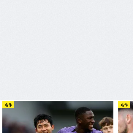
名作
名作