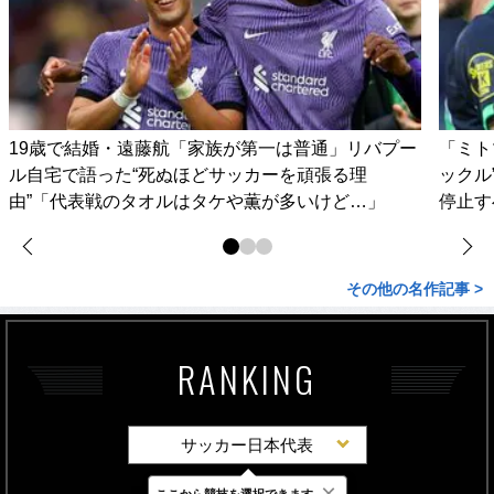
19歳で結婚・遠藤航「家族が第一は普通」リバプー
「ミト
ル自宅で語った“死ぬほどサッカーを頑張る理
ックル
由”「代表戦のタオルはタケや薫が多いけど…」
停止す
その他の名作記事 >
RANKING
サッカー日本代表
×
ここから競技を選択できます