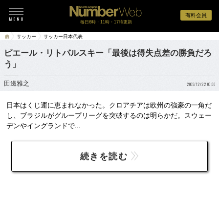
有料会員
毎日6時・11時・17時更新
サッカー
サッカー日本代表
ピエール・リトバルスキー「最後は得失点差の勝負だろ
う」
田邊雅之
2005/12/22 00:00
日本はくじ運に恵まれなかった。クロアチアは欧州の強豪の一角だ
し、ブラジルがグループリーグを突破するのは明らかだ。スウェー
デンやイングランドで...
続きを読む