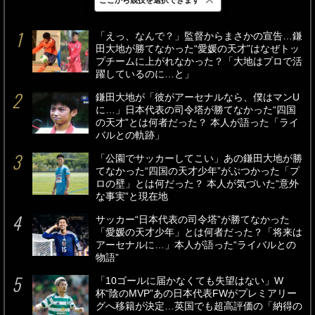
最新
24時間
週間
「えっ、なんで？」監督からまさかの宣告…鎌
田大地が勝てなかった“愛媛の天才”はなぜトッ
プチームに上がれなかった？「大地はプロで活
躍しているのに…と」
鎌田大地が「彼がアーセナルなら、僕はマンU
に…」日本代表の司令塔が勝てなかった“四国
の天才”とは何者だった？ 本人が語った「ライ
バルとの軌跡」
「公園でサッカーしてこい」あの鎌田大地が勝
てなかった“四国の天才少年”がぶつかった「プ
ロの壁」とは何だった？ 本人が気づいた“意外
な事実”と現在地
サッカー“日本代表の司令塔”が勝てなかった
「愛媛の天才少年」とは何者だった？「将来は
アーセナルに…」本人が語った“ライバルとの
物語”
「10ゴールに届かなくても失望はない」W
杯“陰のMVP”あの日本代表FWがプレミアリー
グへ移籍が決定…英国でも超高評価の「納得の