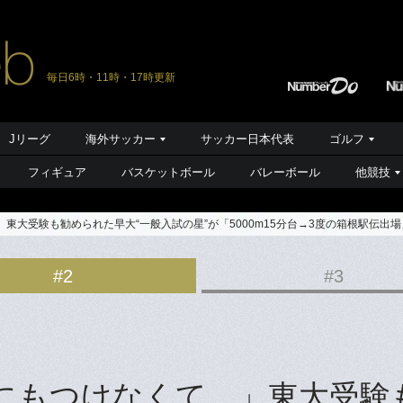
毎日6時・11時・17時更新
Jリーグ
海外サッカー
サッカー日本代表
ゴルフ
フィギュア
バスケットボール
バレーボール
他競技
東大受験も勧められた早大“一般入試の星”が「5000m15分台→3度の箱根駅伝出
#2
#3
にもつけなくて…」東大受験