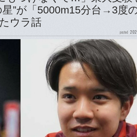
”が「5000m15分台→3度
たウラ話
202
posted