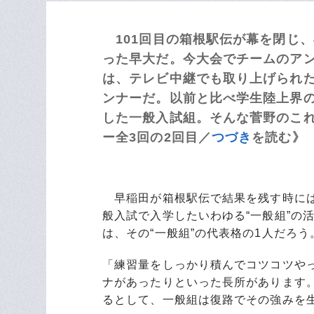
101回目の箱根駅伝が幕を閉じ、
った早大だ。今大会でチームのアン
は、テレビ中継でも取り上げられ
ンナーだ。以前と比べ学生陸上界
した一般入試組。そんな菅野のこれま
ー全3回の2回目／
つづき
を読む》
早稲田が箱根駅伝で結果を残す時には
般入試で入学したいわゆる“一般組”の
は、その“一般組”の代表格の1人だろう
「練習量をしっかり積んでコツコツや
ナがあったりといった長所があります
るとして、一般組は復路でその強みを