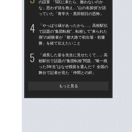
の誤算 「5区に来たら、敵わないのか
で話
な」思わず頭を抱え…“山の名探偵”が語
側”
っていた「青学大・黒田朝日の恐怖」
勝
「やっぱり縁があったから…」高校駅伝
箱根
で話題の“集団転校”…転校して“来られた
の誤
側”の経験者が「都大路で初出場・初優
な」
勝」を経て伝えたいこと
っ
「成長した姿を先生に見せたくて…」高
“前
校駅伝で話題の“集団転校”問題…“唯一残
箱
った3年生”はなぜ残留を選んだ？ 全国の
の
舞台で記者が見た「仲間との絆」
た
もっと見る