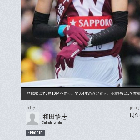
箱根駅伝で3度10区を走った早大4年の菅野雄太。高校時代は学業
text by
photog
(L)Y
和田悟志
Satoshi Wada
PROFILE