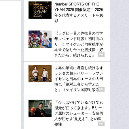
Number SPORTS OF THE
YEAR 2026 開催決定！ 2026
年を代表するアスリートを表
彰
《ラグビー界と体操界の同学
年レジェンド対談》初対面の
リーチマイケルと内村航平が
本音で語り合った競技愛「好
きだから、続けられる」
PR
世界の頂点に君臨し続けるオ
ランダの超人ハリー・ラブレ
イセンと日本のエースの太田
海也「絶対王者から学ぶこ
と」《ケイリン国際対談②》
PR
「少しぼやけているだけでも
感覚が狂ってきます」Bリー
グ屈指のシューター・安藤周
人が明かす“見える”ことの重
要性
PR