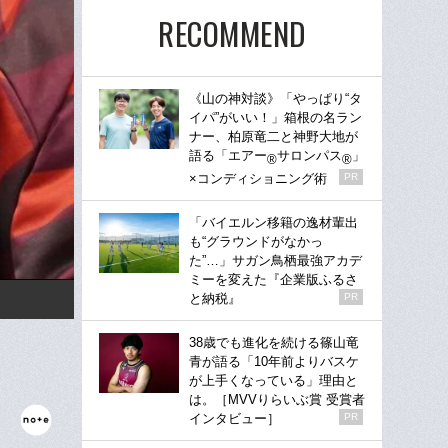
RECOMMEND
《山の神対談》「やっぱり“タ
イパ”がいい！」箱根の名ラン
ナー、柏原竜二と神野大地が
語る「エアー
サロンパス
」
®
®
×コンディショニング術
PR
「バイエルン移籍の逸材輩出
も“グラウンドがなかっ
た”…」サガン鳥栖最強アカデ
ミーを変えた『企業版ふるさ
と納税』
PR
38歳でも進化を続ける篠山竜
青が語る「10年前よりバスケ
が上手くなっている」理由と
は。［MVVりらいぶ賞 受賞者
インタビュー］
PR