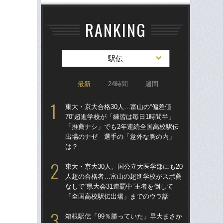
RANKING
駅伝
最新
24時間
週間
東大・京大合格30人…富山の“偏差値
東大
70”超進学校が「練習は毎日1時間半」
人
「推薦ナシ」でも2年連続全国高校駅伝
なし
出場のナゼ 選手の「意外な胸の内」
「
は？
東大
東大・京大30人、国公立大医学部にも20
70
人超の合格者…富山の超進学校がスポ薦
「
なしで“県大会31連覇中”王者を倒して
出
「全国高校駅伝出場」までのウラ話
は
箱根駅伝「99％勝っていた」早大まさか
「