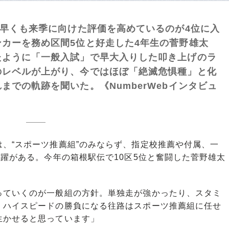
早くも来季に向けた評価を高めているのが4位に入
カーを務め区間5位と好走した4年生の菅野雄太
たように「一般入試」で早大入りした叩き上げのラ
のレベルが上がり、今ではほぼ「絶滅危惧種」と化
での軌跡を聞いた。《NumberWebインタビュ
、“スポーツ推薦組”のみならず、指定校推薦や付属、一
活躍がある。今年の箱根駅伝で10区5位と奮闘した菅野雄太
。
っていくのが一般組の方針。単独走が強かったり、スタミ
。ハイスピードの勝負になる往路はスポーツ推薦組に任せ
生かせると思っています」