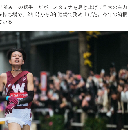
と「並み」の選手。だが、スタミナを磨き上げて早大の主力
が持ち場で、2年時から3年連続で務め上げた。今年の箱根
ている。