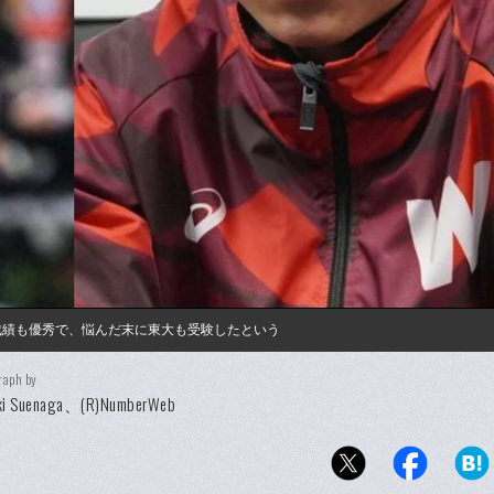
成績も優秀で、悩んだ末に東大も受験したという
raph by
uki Suenaga、(R)NumberWeb