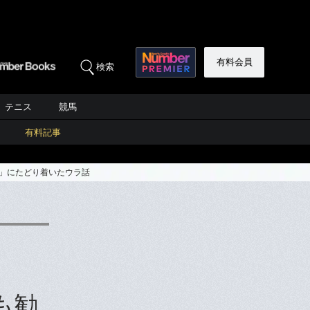
有料会員
検索
テニス
競馬
有料記事
場」にたどり着いたウラ話
も勧