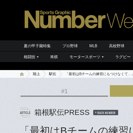
夏の甲子園特集
プロ野球
MLB
高校野球
格闘技
将棋
モータースポーツ
ラグビー
陸上
駅伝
「最初はBチームの練習にもつけなくて…」
#1
箱根駅伝PRESS
BACK NUMBER
「最初はBチームの練習