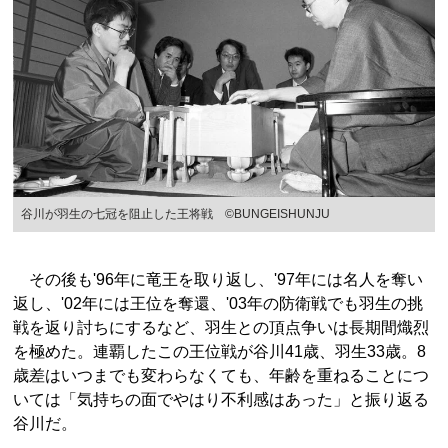
谷川が羽生の七冠を阻止した王将戦 ©BUNGEISHUNJU
その後も'96年に竜王を取り返し、'97年には名人を奪い
返し、'02年には王位を奪還、'03年の防衛戦でも羽生の挑
戦を返り討ちにするなど、羽生との頂点争いは長期間熾烈
を極めた。連覇したこの王位戦が谷川41歳、羽生33歳。8
歳差はいつまでも変わらなくても、年齢を重ねることにつ
いては「気持ちの面でやはり不利感はあった」と振り返る
谷川だ。