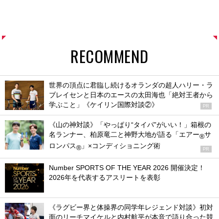
RECOMMEND
世界の頂点に君臨し続けるオランダの超人ハリー・ラ
ブレイセンと日本のエースの太田海也「絶対王者から
学ぶこと」《ケイリン国際対談②》
PR
《山の神対談》「やっぱり“タイパ”がいい！」箱根の
名ランナー、柏原竜二と神野大地が語る「エアー
サ
®
ロンパス
」×コンディショニング術
®
PR
Number SPORTS OF THE YEAR 2026 開催決定！
2026年を代表するアスリートを表彰
《ラグビー界と体操界の同学年レジェンド対談》初対
面のリーチマイケルと内村航平が本音で語り合った競