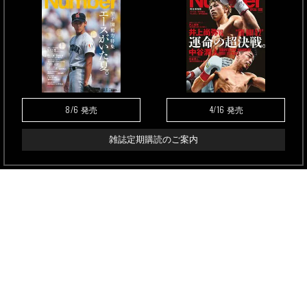
8/6
4/16
発売
発売
雑誌定期購読のご案内