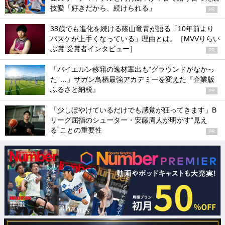
技愛「好きだから、続けられる」
PR
38歳でも進化を続ける篠山竜青が語る「10年前より
バスケが上手くなっている」理由とは。［MVVりらい
ぶ賞 受賞者インタビュー］
PR
「バイエルン移籍の逸材輩出も“グラウンドがなかっ
た”…」サガン鳥栖最強アカデミーを変えた『企業版
ふるさと納税』
PR
「少しぼやけているだけでも感覚が狂ってきます」B
リーグ屈指のシューター・安藤周人が明かす“見え
る”ことの重要性
PR