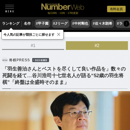
有料会員
毎日6時・11時・17時更新
ランキング
名作
#甲子園
#Jリーグ
#中村剛也
#佐々木朗希
#ラグ
〉
×
今人気の記事が競技ごとに探せます
ゲーム
将棋
#1
#2
将棋PRESS
BACK NUMBER
「羽生善治さんとベストを尽くして良い作品を」数々の
死闘を経て…谷川浩司十七世名人が語る“52歳の羽生将
棋”「終盤は全盛時そのまま」