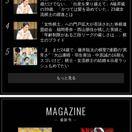
歳だけでない…「出産を乗り越えて」A級昇級
の39歳、「かつては髪を染めていた」23歳女
流棋士の躍進とは
「女性棋士」への門戸拡大が否決された将棋連
盟総会…福間香奈・西山朋佳が残した実績と
「年齢制限がある三段リーグの厳しさは…」棋
士のプライド
「ま、まだ24歳で」藤井聡太の棋聖7連覇の“異
常さ”「大山康晴・羽生善治・中原誠の16期も
スゴいけど」棋士・女流棋士の結婚＆出産ラッ
シュもめでたい
もっと見る
MAGAZINE
最新号