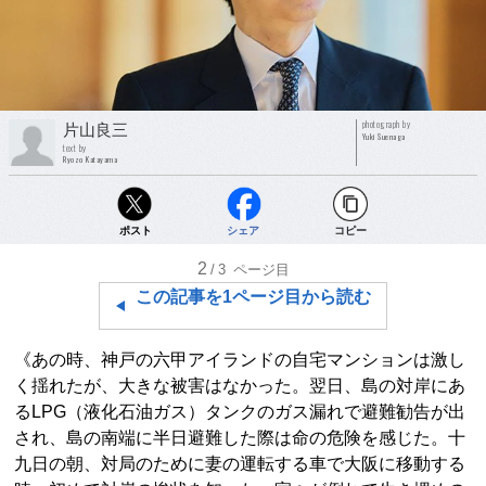
photograph by
片山良三
Yuki Suenaga
text by
Ryozo Katayama
ポスト
シェア
コピー
2
/3
ページ目
この記事を1ページ目から読む
《あの時、神戸の六甲アイランドの自宅マンションは激し
く揺れたが、大きな被害はなかった。翌日、島の対岸にあ
るLPG（液化石油ガス）タンクのガス漏れで避難勧告が出
され、島の南端に半日避難した際は命の危険を感じた。十
九日の朝、対局のために妻の運転する車で大阪に移動する