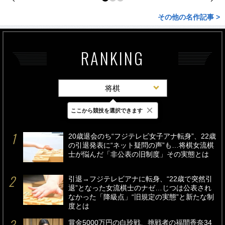
その他の名作記事 >
RANKING
将棋
×
ここから競技を選択できます
最新
24時間
週間
20歳退会のち“フジテレビ女子アナ転身”、22歳
の引退発表に“ネット疑問の声”も…将棋女流棋
士が悩んだ「非公表の旧制度」その実態とは
引退→フジテレビアナに転身、“22歳で突然引
退”となった女流棋士のナゼ…じつは公表され
なかった「降級点」“旧規定の実態”と新たな制
度とは
賞金5000万円の白玲戦、挑戦者の福間香奈34