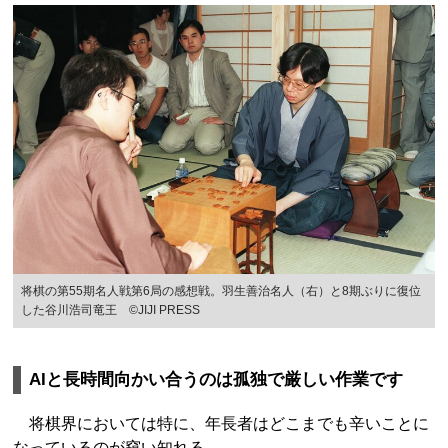
将棋の第55期名人戦第6局の感想戦。羽生善治名人（右）と8期ぶりに復位
した谷川浩司竜王 ©JIJI PRESS
AIと長時間向かい合うのは孤独で厳しい作業です
将棋界においては特に、年長者はどこまでも辛いことに
なっているのが窺い知れる。