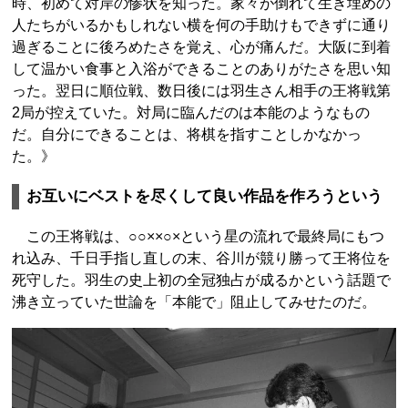
時、初めて対岸の惨状を知った。家々が倒れて生き埋めの
人たちがいるかもしれない横を何の手助けもできずに通り
過ぎることに後ろめたさを覚え、心が痛んだ。大阪に到着
して温かい食事と入浴ができることのありがたさを思い知
った。翌日に順位戦、数日後には羽生さん相手の王将戦第
2局が控えていた。対局に臨んだのは本能のようなもの
だ。自分にできることは、将棋を指すことしかなかっ
た。》
お互いにベストを尽くして良い作品を作ろうという
この王将戦は、○○××○×という星の流れで最終局にもつ
れ込み、千日手指し直しの末、谷川が競り勝って王将位を
死守した。羽生の史上初の全冠独占が成るかという話題で
沸き立っていた世論を「本能で」阻止してみせたのだ。