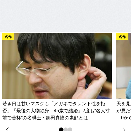
名作
名作
若き日は甘いマスクも「メガネでタレント性を拒
天を見
否」「最後の大物独身…45歳で結婚」2度も“名人寸
が見た
前で苦杯”の名棋士・郷田真隆の素顔とは
－0か