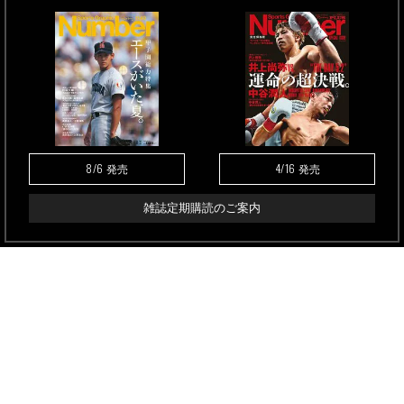
8/6
4/16
発売
発売
雑誌定期購読のご案内