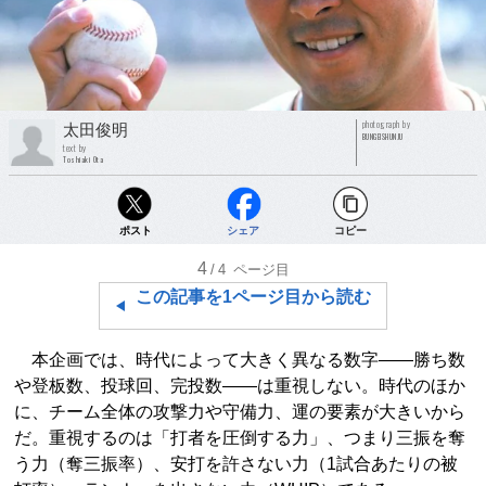
photograph by
太田俊明
BUNGEISHUNJU
text by
Toshiaki Ota
ポスト
シェア
コピー
4
/4
ページ目
この記事を1ページ目から読む
本企画では、時代によって大きく異なる数字――勝ち数
や登板数、投球回、完投数――は重視しない。時代のほか
に、チーム全体の攻撃力や守備力、運の要素が大きいから
だ。重視するのは「打者を圧倒する力」、つまり三振を奪
う力（奪三振率）、安打を許さない力（1試合あたりの被