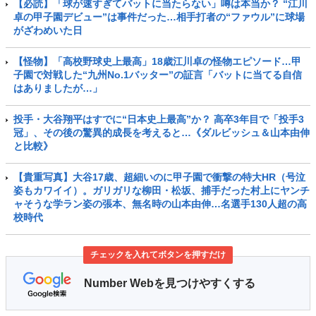
【必読】「球が速すぎてバットに当たらない」噂は本当か？ “江川
卓の甲子園デビュー”は事件だった…相手打者の“ファウル”に球場
がざわめいた日
【怪物】「高校野球史上最高」18歳江川卓の怪物エピソード…甲
子園で対戦した“九州No.1バッター”の証言「バットに当てる自信
はありましたが…」
投手・大谷翔平はすでに“日本史上最高”か？ 高卒3年目で「投手3
冠」、その後の驚異的成長を考えると…《ダルビッシュ＆山本由伸
と比較》
【貴重写真】大谷17歳、超細いのに甲子園で衝撃の特大HR（号泣
姿もカワイイ）。ガリガリな柳田・松坂、捕手だった村上にヤンチ
ャそうな学ラン姿の張本、無名時の山本由伸…名選手130人超の高
校時代
チェックを入れてボタンを押すだけ
Number Webを見つけやすくする