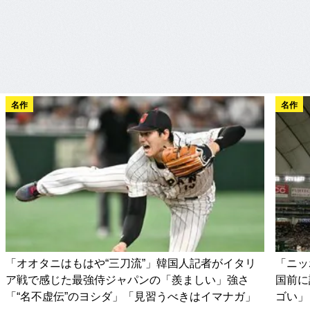
名作
名作
「オオタニはもはや“三刀流”」韓国人記者がイタリ
「ニッ
ア戦で感じた最強侍ジャパンの「羨ましい」強さ
国前に
「“名不虚伝”のヨシダ」「見習うべきはイマナガ」
ゴい」