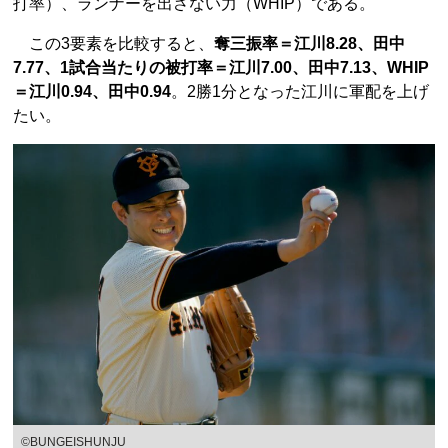
打率）、ランナーを出さない力（WHIP）である。
この3要素を比較すると、
奪三振率＝江川8.28、田中
7.77、1試合当たりの被打率＝江川7.00、田中7.13、WHIP
＝江川0.94、田中0.94
。2勝1分となった江川に軍配を上げ
たい。
©BUNGEISHUNJU