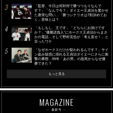
「監督、今日は何対何で勝つつもりなんで
す？」「なんで今？」ダイエー王貞治を驚かせ
た唐突な問い…「勝つシナリオは7割決めてお
く」意味とは？
「もしもし、王です」「どちらにお掛けです
か？」“優勝請負人”にホークス王貞治からまさ
かの電話…そして野村克也が「考え直せ！」と
言ったワケ
「なぜホークスだけが疑われるんです？」サイ
ン盗み疑惑に揺れる王貞治ダイエーにさらに衝
撃の事態…99年「あの男」の急死からなぜ優
勝できた？
もっと見る
MAGAZINE
最新号