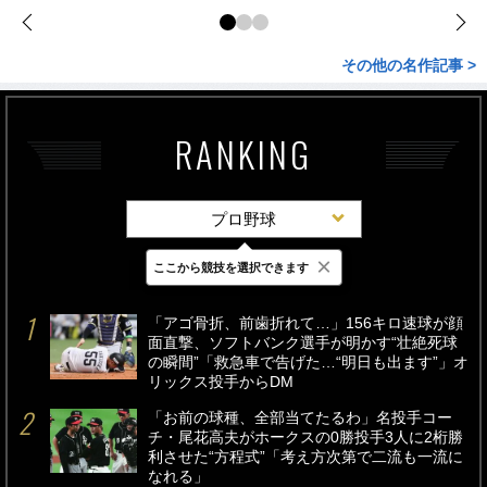
その他の名作記事 >
RANKING
プロ野球
×
ここから競技を選択できます
最新
24時間
週間
「アゴ骨折、前歯折れて…」156キロ速球が顔
面直撃、ソフトバンク選手が明かす“壮絶死球
の瞬間”「救急車で告げた…“明日も出ます”」オ
リックス投手からDM
「お前の球種、全部当てたるわ」名投手コー
チ・尾花高夫がホークスの0勝投手3人に2桁勝
利させた“方程式”「考え方次第で二流も一流に
なれる」