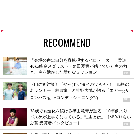
RECOMMEND
「会場の声は自分を客観視するバロメーター」柔道
48kg級金メダリスト・角田夏実が感じていた声の力
と、声を活かした新たなミッション
PR
《山の神対談》「やっぱり“タイパ”がいい！」箱根の
名ランナー、柏原竜二と神野大地が語る「エアー
サ
®
ロンパス
」×コンディショニング術
®
PR
38歳でも進化を続ける篠山竜青が語る「10年前より
バスケが上手くなっている」理由とは。［MVVりらい
ぶ賞 受賞者インタビュー］
PR