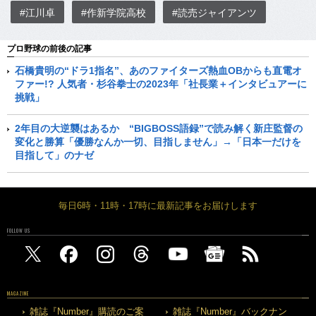
#江川卓
#作新学院高校
#読売ジャイアンツ
プロ野球の前後の記事
石橋貴明の“ドラ1指名”、あのファイターズ熱血OBからも直電オ
ファー!? 人気者・杉谷拳士の2023年「社長業＋インタビュアーに
挑戦」
2年目の大逆襲はあるか “BIGBOSS語録”で読み解く新庄監督の
変化と勝算「優勝なんか一切、目指しません」→「日本一だけを
目指して」のナゼ
毎日6時・11時・17時に最新記事をお届けします
FOLLOW US
MAGAZINE
雑誌『Number』購読のご案
雑誌『Number』バックナン