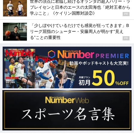
世界の頂点に君臨し続けるオランダの超人ハリー・ラ
ブレイセンと日本のエースの太田海也「絶対王者から
学ぶこと」《ケイリン国際対談②》
PR
「少しぼやけているだけでも感覚が狂ってきます」B
リーグ屈指のシューター・安藤周人が明かす“見え
る”ことの重要性
PR