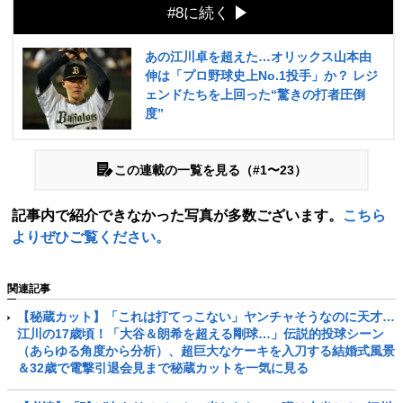
#8に続く
あの江川卓を超えた…オリックス山本由
伸は「プロ野球史上No.1投手」か？ レジ
ェンドたちを上回った“驚きの打者圧倒
度”
この連載の一覧を見る（#1〜23）
記事内で紹介できなかった写真が多数ございます。
こちら
よりぜひご覧ください。
関連記事
【秘蔵カット】「これは打てっこない」ヤンチャそうなのに天才…
江川の17歳頃！「大谷＆朗希を超える剛球…」伝説的投球シーン
（あらゆる角度から分析）、超巨大なケーキを入刀する結婚式風景
＆32歳で電撃引退会見まで秘蔵カットを一気に見る