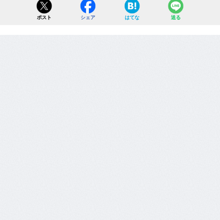
ポスト
シェア
はてな
送る