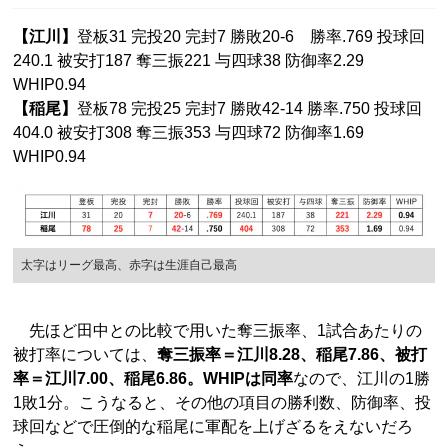
【江川】
登板31 完投20 完封7 勝敗20-6 勝率.769 投球回
240.1 被安打187 奪三振221 与四球38 防御率2.29
WHIP0.94
【稲尾】
登板78 完投25 完封7 勝敗42-14 勝率.750 投球回
404.0 被安打308 奪三振353 与四球72 防御率1.69
WHIP0.94
太字はリーグ最高、赤字は生涯自己最高
先ほど田中との比較で用いた奪三振率、1試合あたりの
被打率については、
奪三振率＝江川8.28、稲尾7.86、被打
率＝江川7.00、稲尾6.86。WHIPは同率
なので、江川の1勝
1敗1分。こうなると、その他の項目の勝利数、防御率、投
球回などで圧倒的な稲尾に軍配を上げざるをえないだろ