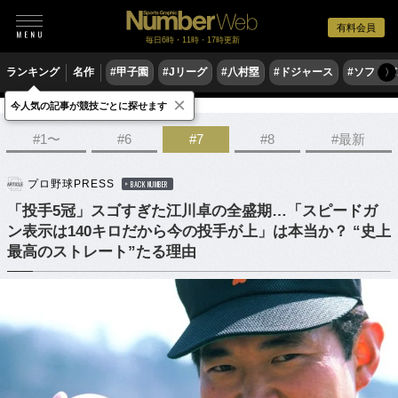
有料会員
毎日6時・11時・17時更新
ランキング
名作
#甲子園
#Jリーグ
#八村塁
#ドジャース
#ソフトバ
〉
×
今人気の記事が競技ごとに探せます
野球
プロ野球
#1〜
#6
#7
#8
#最新
プロ野球PRESS
BACK NUMBER
「投手5冠」スゴすぎた江川卓の全盛期…「スピードガ
ン表示は140キロだから今の投手が上」は本当か？ “史上
最高のストレート”たる理由