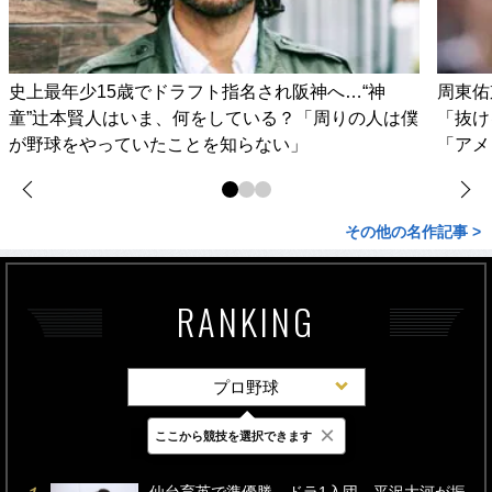
史上最年少15歳でドラフト指名され阪神へ…“神
周東佑
童”辻本賢人はいま、何をしている？「周りの人は僕
「抜け
が野球をやっていたことを知らない」
「アメ
その他の名作記事 >
RANKING
プロ野球
×
ここから競技を選択できます
最新
24時間
週間