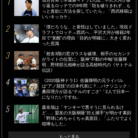
仙台育英で準優勝→ドラ1入団…平沢大河が振
り返るロッテでの9年間「殻を破りきれず…も
っと貪欲に方法を探していたら」「西武移籍は
いいキッカケ」
「僕だろうな、と覚悟はしていました」現役ド
ラフトでロッテ→西武へ…平沢大河が移籍2年
目で“覚醒”の理由「目的が明確に」大きく変わ
った意識
「校舎3階の窓ガラスを破壊、相手のセカンド
がライトの位置に」阪神“不動の中軸”佐藤輝
明…野球部元相棒が語る高校時代の《サトテル
伝説》
《2020阪神ドラ1》佐藤輝明の元ライバル
は“アノ競技”の日本代表に？…パナソニック・
桑田理介が語る“テルのすごさ”「2人で日本一
になりたいですね」
森友哉は「ヤンキーで悪そうに見られるけ
ど…」盟友の大阪桐蔭“控え捕手”が明かす素顔
「野球にめちゃくちゃ真面目」「ふたりでよく
喧嘩もした」
もっと見る