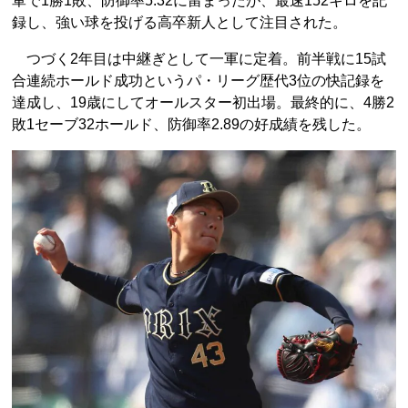
軍で1勝1敗、防御率5.32に留まったが、最速152キロを記
録し、強い球を投げる高卒新人として注目された。
つづく2年目は中継ぎとして一軍に定着。前半戦に15試
合連続ホールド成功というパ・リーグ歴代3位の快記録を
達成し、19歳にしてオールスター初出場。最終的に、4勝2
敗1セーブ32ホールド、防御率2.89の好成績を残した。