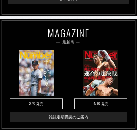
MAGAZINE
最新号
8/6
4/16
発売
発売
雑誌定期購読のご案内