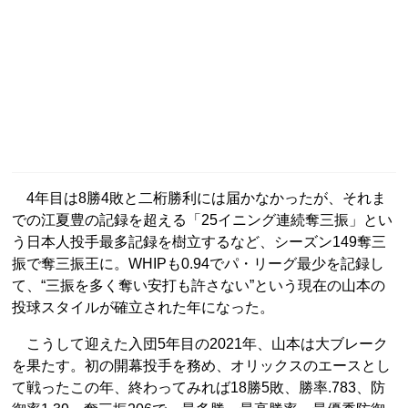
4年目は8勝4敗と二桁勝利には届かなかったが、それま
での江夏豊の記録を超える「25イニング連続奪三振」とい
う日本人投手最多記録を樹立するなど、シーズン149奪三
振で奪三振王に。WHIPも0.94でパ・リーグ最少を記録し
て、“三振を多く奪い安打も許さない”という現在の山本の
投球スタイルが確立された年になった。
こうして迎えた入団5年目の2021年、山本は大ブレーク
を果たす。初の開幕投手を務め、オリックスのエースとし
て戦ったこの年、終わってみれば18勝5敗、勝率.783、防