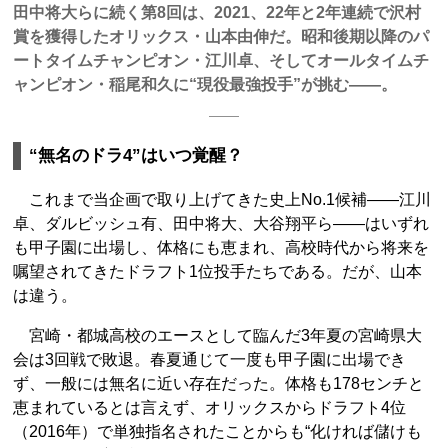
田中将大らに続く第8回は、2021、22年と2年連続で沢村
賞を獲得したオリックス・山本由伸だ。昭和後期以降のパ
ートタイムチャンピオン・江川卓、そしてオールタイムチ
ャンピオン・稲尾和久に“現役最強投手”が挑む――。
“無名のドラ4”はいつ覚醒？
これまで当企画で取り上げてきた史上No.1候補――江川
卓、ダルビッシュ有、田中将大、大谷翔平ら――はいずれ
も甲子園に出場し、体格にも恵まれ、高校時代から将来を
嘱望されてきたドラフト1位投手たちである。だが、山本
は違う。
宮崎・都城高校のエースとして臨んだ3年夏の宮崎県大
会は3回戦で敗退。春夏通じて一度も甲子園に出場でき
ず、一般には無名に近い存在だった。体格も178センチと
恵まれているとは言えず、オリックスからドラフト4位
（2016年）で単独指名されたことからも“化ければ儲けも