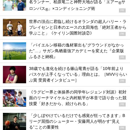
名ランナー、柏原竜二と神野大地が語る「エアー
サ
®
ロンパス
」×コンディショニング術
®
PR
世界の頂点に君臨し続けるオランダの超人ハリー・ラ
ブレイセンと日本のエースの太田海也「絶対王者から
学ぶこと」《ケイリン国際対談②》
PR
「バイエルン移籍の逸材輩出も“グラウンドがなかっ
た”…」サガン鳥栖最強アカデミーを変えた『企業版
ふるさと納税』
PR
38歳でも進化を続ける篠山竜青が語る「10年前より
バスケが上手くなっている」理由とは。［MVVりらい
ぶ賞 受賞者インタビュー］
PR
《ラグビー界と体操界の同学年レジェンド対談》初対
面のリーチマイケルと内村航平が本音で語り合った競
技愛「好きだから、続けられる」
PR
「少しぼやけているだけでも感覚が狂ってきます」B
リーグ屈指のシューター・安藤周人が明かす“見え
る”ことの重要性
PR