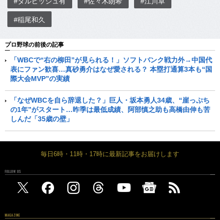
#ダルビッシュ有
#佐々木朗希
#江川卓
#稲尾和久
プロ野球の前後の記事
「WBCで“右の柳田”が見られる！」ソフトバンク戦力外→中国代
表にファン歓喜…真砂勇介はなぜ愛される？ 本塁打通算3本も“国
際大会MVP”の実績
「なぜWBCを自ら辞退した？」巨人・坂本勇人34歳、“崖っぷち
の1年”がスタート…昨季は最低成績、阿部慎之助も高橋由伸も苦
しんだ「35歳の壁」
毎日6時・11時・17時に最新記事をお届けします
FOLLOW US
MAGAZINE