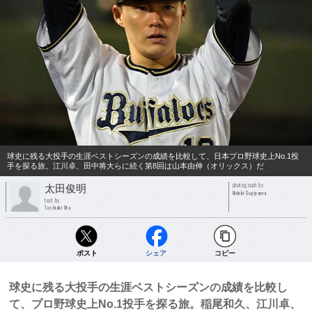
球史に残る大投手の生涯ベストシーズンの成績を比較して、日本プロ野球史上No.1投
手を探る旅。江川卓、田中将大らに続く第8回は山本由伸（オリックス）だ
photograph by
太田俊明
Hideki Sugiyama
text by
Toshiaki Ota
ポスト
シェア
コピー
球史に残る大投手の生涯ベストシーズンの成績を比較し
て、プロ野球史上No.1投手を探る旅。稲尾和久、江川卓、