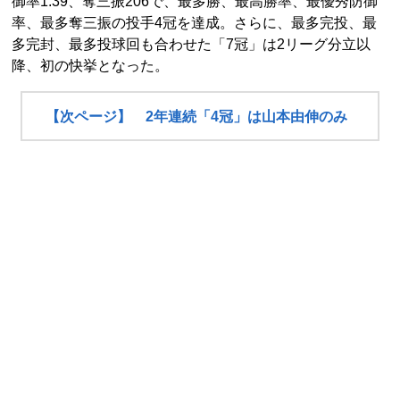
御率1.39、奪三振206で、最多勝、最高勝率、最優秀防御
率、最多奪三振の投手4冠を達成。さらに、最多完投、最
多完封、最多投球回も合わせた「7冠」は2リーグ分立以
降、初の快挙となった。
【次ページ】 2年連続「4冠」は山本由伸のみ