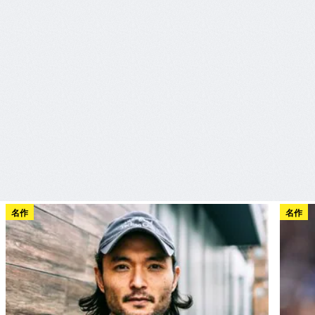
名作
名作