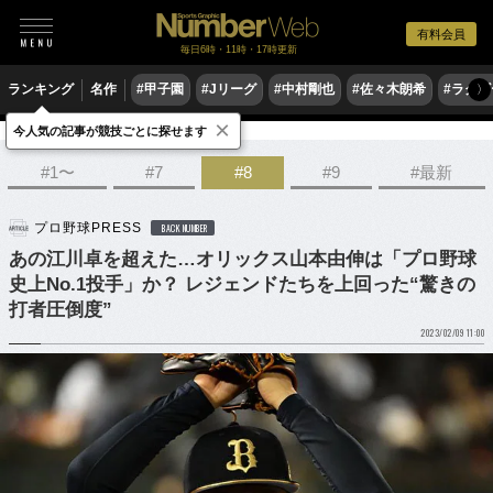
有料会員
毎日6時・11時・17時更新
ランキング
名作
#甲子園
#Jリーグ
#中村剛也
#佐々木朗希
#ラグ
〉
×
今人気の記事が競技ごとに探せます
野球
プロ野球
侍ジャパン
#1〜
#7
#8
#9
#最新
プロ野球PRESS
BACK NUMBER
あの江川卓を超えた…オリックス山本由伸は「プロ野球
史上No.1投手」か？ レジェンドたちを上回った“驚きの
打者圧倒度”
2023/02/09 11:00