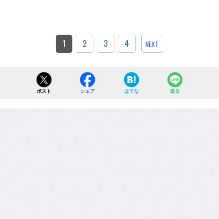
1
2
3
4
NEXT
ポスト
シェア
はてな
送る