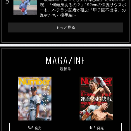
腕、「何頭身あるの？」192cmの快腕サウスポ
ーも…ベテラン記者が選ぶ「甲子園不出場」の
逸材たち＜投手編＞
もっと見る
MAGAZINE
最新号
8/6
4/16
発売
発売