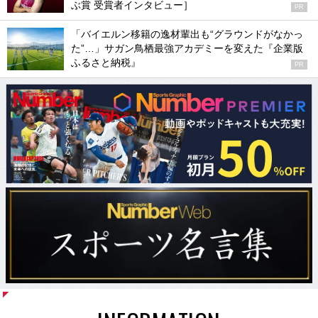
ぶ賞 受賞者インタビュー］
PR
「バイエルン移籍の逸材輩出も“グラウンドがなかっ
た”…」サガン鳥栖最強アカデミーを変えた『企業版
ふるさと納税』
PR