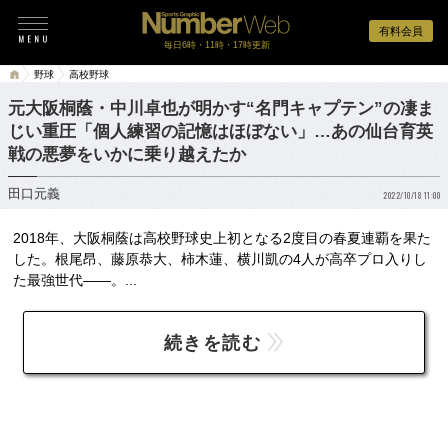
有料会員
毎日6時・11時・17時更新
野球
高校野球
元大阪桐蔭・中川卓也が明かす“名門キャプテン”の凄ま
じい重圧「個人練習の記憶はほぼない」…あの仙台育英
戦の悪夢をいかに乗り越えたか
田口元義
2022/10/18 11:00
2018年、大阪桐蔭は高校野球史上初となる2度目の春夏連覇を果た
した。根尾昂、藤原恭大、柿木蓮、横川凱の4人が高卒プロ入りし
た最強世代――。...
続きを読む