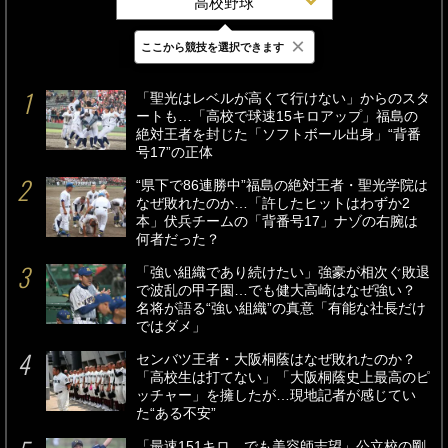
高校野球
×
ここから競技を選択できます
最新
24時間
週間
「聖光はレベルが高くて行けない」からのスタ
ートも…「高校で球速15キロアップ」福島の
絶対王者を封じた「ソフトボール出身」“背番
号17”の正体
“県下で86連勝中”福島の絶対王者・聖光学院は
なぜ敗れたのか…「許したヒットはわずか2
本」伏兵チームの「背番号17」ナゾの右腕は
何者だった？
「強い組織であり続けたい」強豪が相次ぐ敗退
で波乱の甲子園…でも健大高崎はなぜ強い？
名将が語る“強い組織”の真意「有能な社長だけ
ではダメ」
センバツ王者・大阪桐蔭はなぜ敗れたのか？
「高校生は打てない」「大阪桐蔭史上最高のピ
ッチャー」を擁したが…現地記者が感じてい
た“ある不安”
「最速151キロ…でも美容師志望」公立校の剛