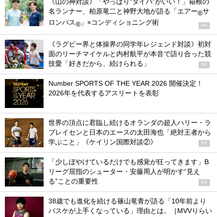
《山の神対談》「やっぱり“タイパ”がいい！」箱根の
名ランナー、柏原竜二と神野大地が語る「エアー
サ
®
ロンパス
」×コンディショニング術
®
PR
《ラグビー界と体操界の同学年レジェンド対談》初対
面のリーチマイケルと内村航平が本音で語り合った競
技愛「好きだから、続けられる」
PR
Number SPORTS OF THE YEAR 2026 開催決定！
2026年を代表するアスリートを表彰
世界の頂点に君臨し続けるオランダの超人ハリー・ラ
ブレイセンと日本のエースの太田海也「絶対王者から
学ぶこと」《ケイリン国際対談②》
PR
「少しぼやけているだけでも感覚が狂ってきます」B
リーグ屈指のシューター・安藤周人が明かす“見え
る”ことの重要性
PR
38歳でも進化を続ける篠山竜青が語る「10年前より
バスケが上手くなっている」理由とは。［MVVりらい