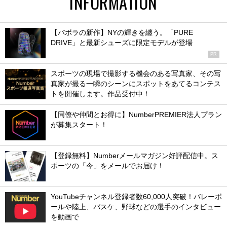
INFORMATION
【バボラの新作】NYの輝きを纏う。「PURE
DRIVE」と最新シューズに限定モデルが登場
PR
スポーツの現場で撮影する機会のある写真家、その写
真家が撮る一瞬のシーンにスポットをあてるコンテス
トを開催します。作品受付中！
【同僚や仲間とお得に】NumberPREMIER法人プラン
が募集スタート！
【登録無料】Numberメールマガジン好評配信中。ス
ポーツの「今」をメールでお届け！
YouTubeチャンネル登録者数60,000人突破！バレーボ
ールや陸上、バスケ、野球などの選手のインタビュー
を動画で