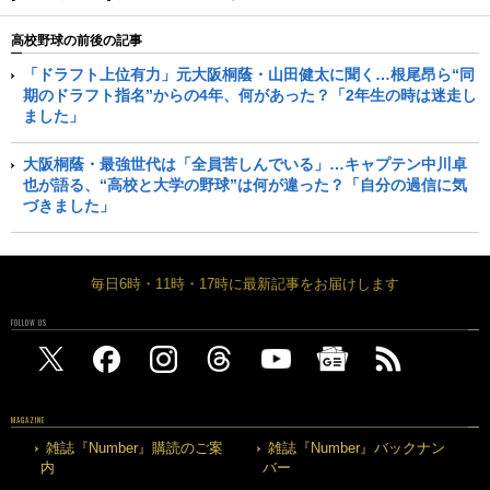
高校野球の前後の記事
「ドラフト上位有力」元大阪桐蔭・山田健太に聞く…根尾昂ら“同
期のドラフト指名”からの4年、何があった？「2年生の時は迷走し
ました」
大阪桐蔭・最強世代は「全員苦しんでいる」…キャプテン中川卓
也が語る、“高校と大学の野球”は何が違った？「自分の過信に気
づきました」
毎日6時・11時・17時に最新記事をお届けします
FOLLOW US
MAGAZINE
雑誌『Number』購読のご案
雑誌『Number』バックナン
内
バー