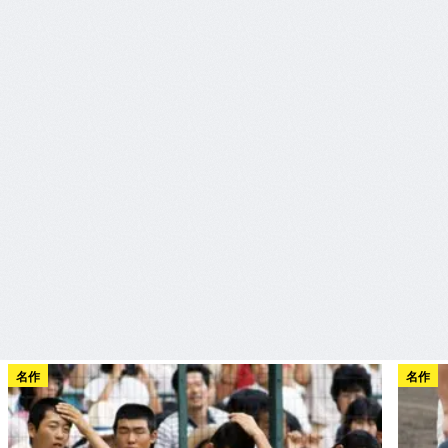
名作
名作