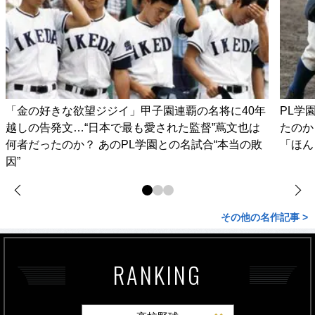
「金の好きな欲望ジジイ」甲子園連覇の名将に40年
PL学
越しの告発文…“日本で最も愛された監督”蔦文也は
たのか
何者だったのか？ あのPL学園との名試合“本当の敗
「ほん
因”
その他の名作記事 >
RANKING