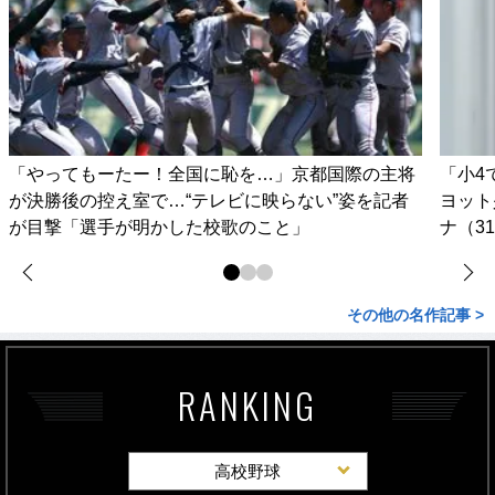
「やってもーたー！全国に恥を…」京都国際の主将
「小4
が決勝後の控え室で…“テレビに映らない”姿を記者
ヨット
が目撃「選手が明かした校歌のこと」
ナ（3
その他の名作記事 >
RANKING
高校野球