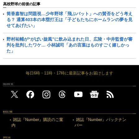
高校野球の前後の記事
筒香嘉智は問題視…少年野球「飛ぶバット」への賛否をどう考え
る？ 通算403本の本塁打王は「子どもたちにホームランの夢を見
せてあげたい」
野村祐輔が“がばい旋風”に飲み込まれた日、広陵・中井監督が審
判を批判したワケ… 小林誠司「あの言葉はものすごく嬉しかっ
た」
毎日6時・11時・17時に最新記事をお届けします
FOLLOW US
MAGAZINE
雑誌『Number』購読のご案
雑誌『Number』バックナン
内
バー
SPECIAL