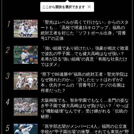
×
ここから競技を選択できます
最新
24時間
週間
「聖光はレベルが高くて行けない」からのスタ
ートも…「高校で球速15キロアップ」福島の
絶対王者を封じた「ソフトボール出身」“背番
号17”の正体
「強い組織であり続けたい」強豪が相次ぐ敗退
で波乱の甲子園…でも健大高崎はなぜ強い？
名将が語る“強い組織”の真意「有能な社長だけ
ではダメ」
“県下で86連勝中”福島の絶対王者・聖光学院は
なぜ敗れたのか…「許したヒットはわずか2
本」伏兵チームの「背番号17」ナゾの右腕は
何者だった？
大阪桐蔭でも、智弁学園でもなく…名門の姿な
き甲子園で健大高崎はなぜ負けない？「やっぱ
り“機動破壊”なんです」受け継がれる「伝統の
秘密」
「医学部志望がメンバーに4人」福岡の公立進
学校が“甲子園出場”の衝撃…それでも東筑が“野