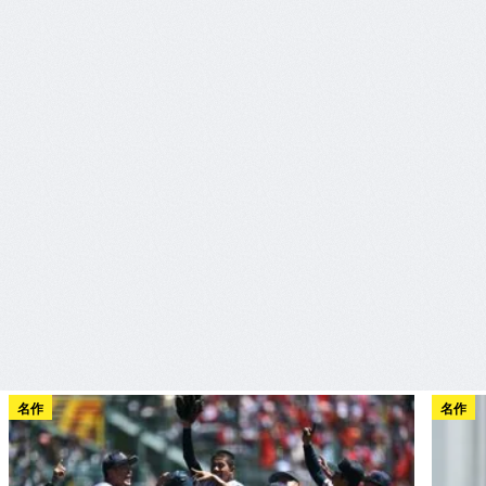
名作
名作