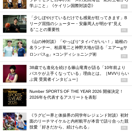
学ぶこと」《ケイリン国際対談②》
PR
「少しぼやけているだけでも感覚が狂ってきます」B
リーグ屈指のシューター・安藤周人が明かす“見え
る”ことの重要性
PR
《山の神対談》「やっぱり“タイパ”がいい！」箱根の
名ランナー、柏原竜二と神野大地が語る「エアー
サ
®
ロンパス
」×コンディショニング術
®
PR
38歳でも進化を続ける篠山竜青が語る「10年前より
バスケが上手くなっている」理由とは。［MVVりらい
ぶ賞 受賞者インタビュー］
PR
Number SPORTS OF THE YEAR 2026 開催決定！
2026年を代表するアスリートを表彰
《ラグビー界と体操界の同学年レジェンド対談》初対
面のリーチマイケルと内村航平が本音で語り合った競
技愛「好きだから、続けられる」
PR