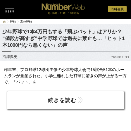
有料会員
毎日6時・11時・17時更新
野球
高校野球
少年野球で1本4万円もする「飛ぶバット」はアリか？
“値段が高すぎ”中学野球では過去に禁止も…「ヒット1
本1000円なら悪くない」の声
沼澤典史
2022/03/19 17:03
昨年末、プロ野球12球団主催の少年野球大会で15試合51本のホー
ムランが量産された。小学生離れした打球に驚きの声が上がる一方
で、「バット」を...
続きを読む