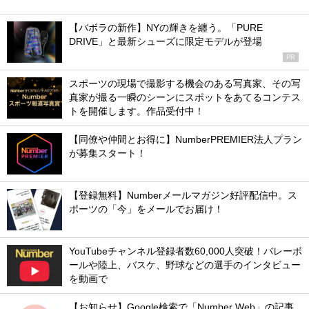
【バボラの新作】NYの輝きを纏う。「PURE
DRIVE」と最新シューズに限定モデルが登場
PR
スポーツの現場で撮影する機会のある写真家、その写
真家が撮る一瞬のシーンにスポットをあてるコンテス
トを開催します。作品受付中！
【同僚や仲間とお得に】NumberPREMIER法人プラン
が募集スタート！
【登録無料】Numberメールマガジン好評配信中。ス
ポーツの「今」をメールでお届け！
YouTubeチャンネル登録者数60,000人突破！バレーボ
ールや陸上、バスケ、野球などの選手のインタビュー
を動画で
【お知らせ】Google検索で「Number Web」の記事