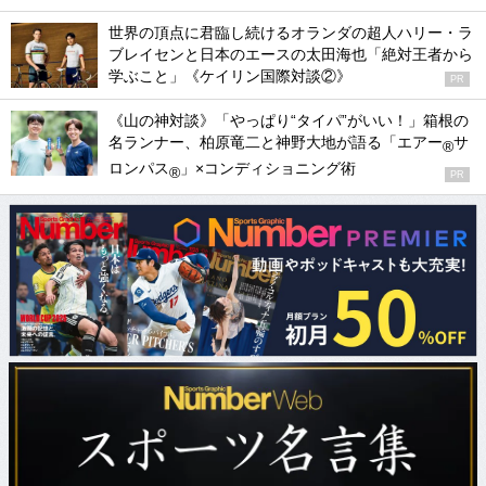
世界の頂点に君臨し続けるオランダの超人ハリー・ラ
ブレイセンと日本のエースの太田海也「絶対王者から
学ぶこと」《ケイリン国際対談②》
PR
《山の神対談》「やっぱり“タイパ”がいい！」箱根の
名ランナー、柏原竜二と神野大地が語る「エアー
サ
®
ロンパス
」×コンディショニング術
®
PR