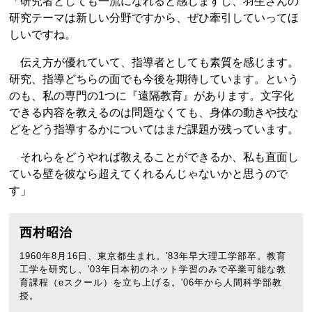
「研究者としても一流になれると感じますし、羽生さんの
研究テーマは新しい分野ですから、ぜひ牽引していってほ
しいですね。
伝え方が優れていて、指導者としても素質を感じます。
研究、指導どちらの面でも今後を期待しています。という
のも、私の専門の1つに『遠隔教育』があります。文字化
できる内容を教えるのは問題なくても、身体の動きや技な
どをどう指導するかについてはまだ課題が残っています。
それらをどうやれば教えることができるか、私も直面し
ている壁を彼なら超えてくれるんじゃないかと思うので
す」
西村昭治
1960年8月16日、東京都生まれ。'83年早大理工学部卒。教育
工学を研究し、'03年日本初のネット学習のみで卒業可能な教
育課程（eスクール）を立ち上げる。'06年から人間科学部教
授。