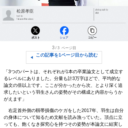
photograph by
松原孝臣
AFLO
text by
Takaomi Matsubara
ポスト
シェア
コピー
3
/3
ページ目
この記事を1ページ目から読む
「3つのパートは、それぞれが1本の卒業論文として成立す
るレベルにありました。分量も計3万字ほどで、平均的な
論文の倍以上です。ここが分かったから次、とより深く追
求したいという羽生さんの姿勢がその構成と内容からうか
がえます」
右足首外側の靱帯損傷のケガをした2017年、羽生は自分
の身体について知るため文献を読み漁っていた。頂点に立
っても、飽くなき探究心を持つその姿勢が本論文に結実し