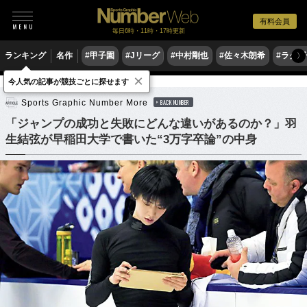
有料会員
毎日6時・11時・17時更新
ランキング
名作
#甲子園
#Jリーグ
#中村剛也
#佐々木朗希
#ラグ
〉
×
今人気の記事が競技ごとに探せます
フィギュアスケート
Sports Graphic Number More
BACK NUMBER
「ジャンプの成功と失敗にどんな違いがあるのか？」羽
生結弦が早稲田大学で書いた“3万字卒論”の中身