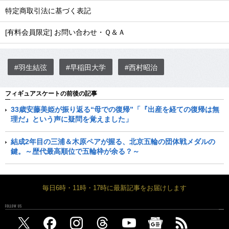
特定商取引法に基づく表記
[有料会員限定] お問い合わせ・Ｑ＆Ａ
#羽生結弦
#早稲田大学
#西村昭治
フィギュアスケートの前後の記事
33歳安藤美姫が振り返る“母での復帰”「『出産を経ての復帰は無
理だ』という声に疑問を覚えました」
結成2年目の三浦＆木原ペアが握る、北京五輪の団体戦メダルの
鍵。～歴代最高順位で五輪枠が余る？～
毎日6時・11時・17時に最新記事をお届けします
FOLLOW US