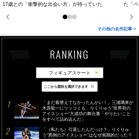
17歳との「衝撃的な出会い方」が待っていた
た「ペ
その他の名作記事 >
RANKING
フィギュアスケート
×
ここから競技を選択できます
最新
24時間
週間
「まだ着替えてなかったんかい！」三浦璃来が
木原龍一にツッコミも…りくりゅう“世界初の
アイスショー”大成功の舞台裏「やりたいこと
をすべて詰め込んだ」
「（私たち）引退したんだっけ？」りくりゅ
う“異例のアイスショー”はなぜ画期的だった？