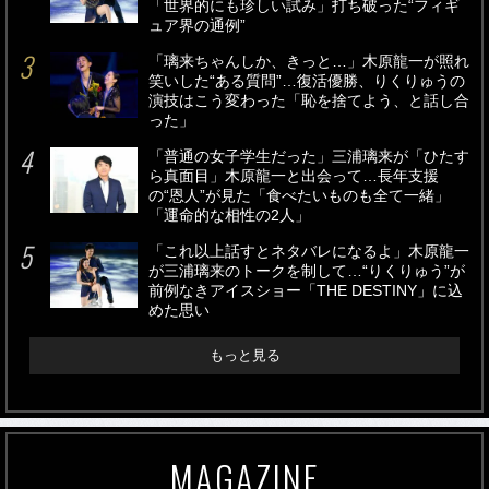
「世界的にも珍しい試み」打ち破った“フィギ
ュア界の通例”
「璃来ちゃんしか、きっと…」木原龍一が照れ
笑いした“ある質問”…復活優勝、りくりゅうの
演技はこう変わった「恥を捨てよう、と話し合
った」
「普通の女子学生だった」三浦璃来が「ひたす
ら真面目」木原龍一と出会って…長年支援
の“恩人”が見た「食べたいものも全て一緒」
「運命的な相性の2人」
「これ以上話すとネタバレになるよ」木原龍一
が三浦璃来のトークを制して…“りくりゅう”が
前例なきアイスショー「THE DESTINY」に込
めた思い
もっと見る
MAGAZINE