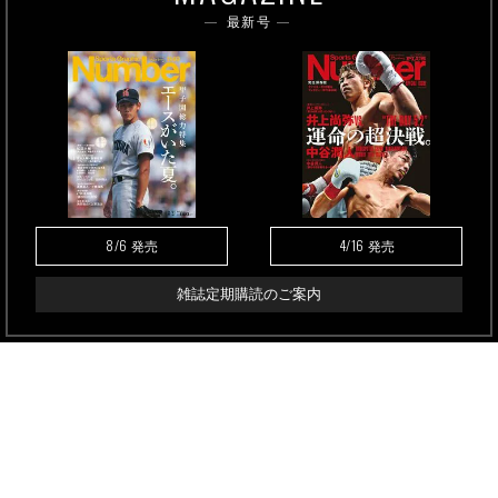
最新号
8/6
4/16
発売
発売
雑誌定期購読のご案内