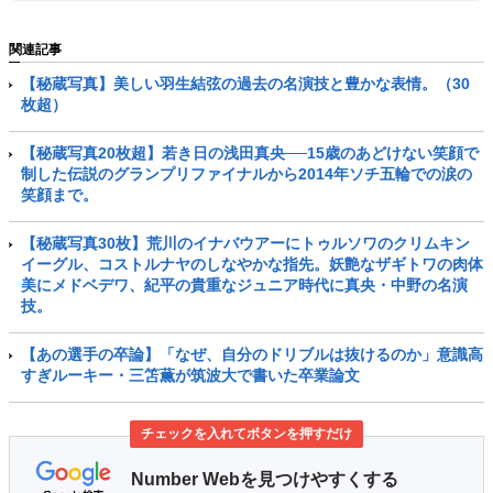
関連記事
【秘蔵写真】美しい羽生結弦の過去の名演技と豊かな表情。（30
枚超）
【秘蔵写真20枚超】若き日の浅田真央──15歳のあどけない笑顔で
制した伝説のグランプリファイナルから2014年ソチ五輪での涙の
笑顔まで。
【秘蔵写真30枚】荒川のイナバウアーにトゥルソワのクリムキン
イーグル、コストルナヤのしなやかな指先。妖艶なザギトワの肉体
美にメドベデワ、紀平の貴重なジュニア時代に真央・中野の名演
技。
【あの選手の卒論】「なぜ、自分のドリブルは抜けるのか」意識高
すぎルーキー・三笘薫が筑波大で書いた卒業論文
チェックを入れてボタンを押すだけ
Number Webを見つけやすくする