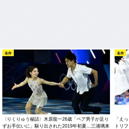
名作
名作
〈りくりゅう秘話〉木原龍一26歳「ペア男子が足り
「えっ
ずお手伝いに」駆り出された2019年初夏…三浦璃来
トリフ