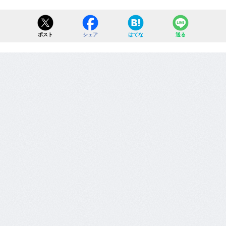
ポスト
シェア
はてな
送る