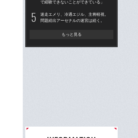
で経験できないことができている」
い
た
迷走エメリ、冷遇エジル、主将軽視。
問題続出アーセナルの迷宮は続く。
「
ア
メデ
もっと見る
バ