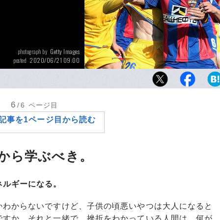
Getty Images
photograph by
2020/06/21 09:00
posted
直撃取材はCSKAモスクワに所属していた201
た。同クラブには4シーズン在籍し、うち2季で
した。
6
/6
ページ目
記事を1ページ目から読む
から学ぶべき。
ネルギーになる。
かわからないですけど、子供の頃悪いやつは大人になると
ですか。それと一緒で、挫折をわかっている人間は、何が