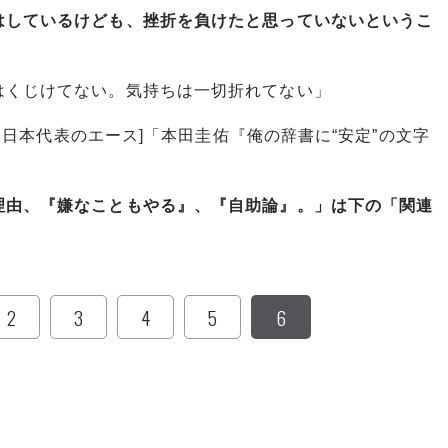
はしているけども、挫折を負けたと思っていないというこ
はくじけてない。気持ちは一切折れてない」
格→日本代表のエース]「本田圭佑『俺の辞書に“安定”の文字
理由、『嫌なこともやる』、『自助論』。」は下の「関連
2
3
4
5
6