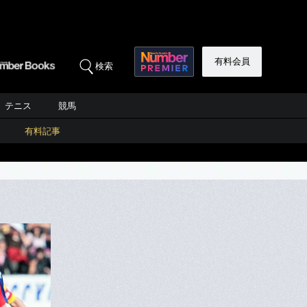
有料会員
検索
テニス
競馬
有料記事