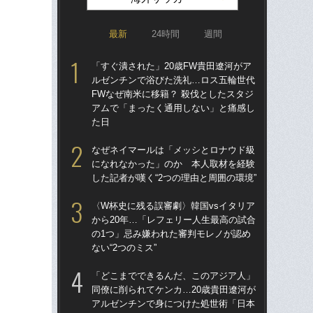
最新
24時間
週間
「すぐ潰された」20歳FW貴田遼河がア
涙
ルゼンチンで浴びた洗礼…ロス五輪世代
「
FWなぜ南米に移籍？ 殺伐としたスタジ
→
アムで「まったく通用しない」と痛感し
き
た日
「
なぜネイマールは「メッシとロナウド級
記者
になれなかった」のか 本人取材を経験
律
した記者が嘆く“2つの理由と周囲の環境”
も
〈W杯史に残る誤審劇〉韓国vsイタリア
“ア
から20年…「レフェリー人生最高の試合
ダ
の1つ」忌み嫌われた審判モレノが認め
度目
ない“2つのミス”
け
「どこまでできるんだ、このアジア人」
W
同僚に削られてケンカ…20歳貴田遼河が
な
アルゼンチンで身につけた処世術「日本
ス