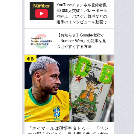
YouTubeチャンネル登録者数
60,000人突破！バレーボール
や陸上、バスケ、野球などの
選手のインタビューを動画で
【お知らせ】Google検索で
「Number Web」の記事を見
つけやすくする方法
名作
「ネイマールは孫悟空タトゥー」「ベジ
ータ帽子のメッシ」鳥山明ドラゴンボー