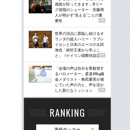
感覚が狂ってきます」Bリー
グ屈指のシューター・安藤周
人が明かす“見える”ことの重
要性
PR
世界の頂点に君臨し続けるオ
ランダの超人ハリー・ラブレ
イセンと日本のエースの太田
海也「絶対王者から学ぶこ
と」《ケイリン国際対談②》
PR
「会場の声は自分を客観視す
るバロメーター」柔道48kg級
金メダリスト・角田夏実が感
じていた声の力と、声を活か
した新たなミッション
PR
RANKING
海外サッカー