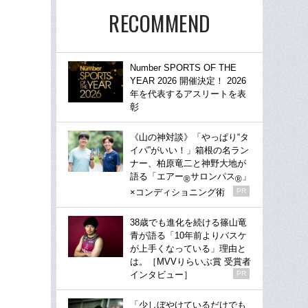
RECOMMEND
Number SPORTS OF THE
YEAR 2026 開催決定！ 2026
年を代表するアスリートを表
彰
《山の神対談》「やっぱり“タ
イパ”がいい！」箱根の名ラン
ナー、柏原竜二と神野大地が
語る「エアー
サロンパス
」
®
®
×コンディショニング術
PR
38歳でも進化を続ける篠山竜
青が語る「10年前よりバスケ
が上手くなっている」理由と
は。［MVVりらいぶ賞 受賞者
インタビュー］
PR
「少しぼやけているだけでも