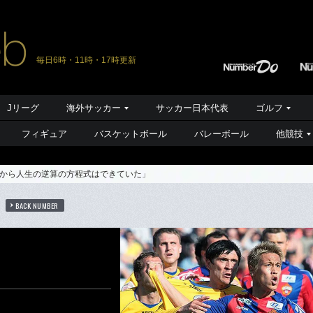
毎日6時・11時・17時更新
Jリーグ
海外サッカー
サッカー日本代表
ゴルフ
フィギュア
バスケットボール
バレーボール
他競技
から人生の逆算の方程式はできていた」
BACK NUMBER