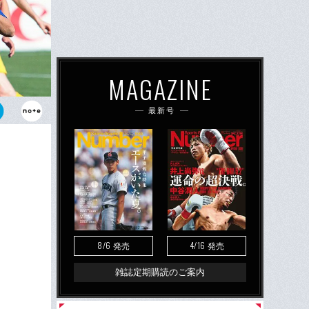
MAGAZINE
最新号
1年に行われ
CLに出場
8/6
4/16
発売
発売
雑誌定期購読のご案内