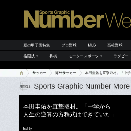
夏の甲子園特集
プロ野球
MLB
高校野球
格闘技
将棋
モータースポーツ
ラグビー
サッカー
海外サッカー
本田圭佑を直撃取材。「中学
Sports Graphic Number More
本田圭佑を直撃取材。「中学から
人生の逆算の方程式はできていた」
text by