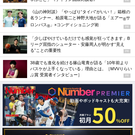
PR
《山の神対談》「やっぱり“タイパ”がいい！」箱根の
名ランナー、柏原竜二と神野大地が語る「エアー
サ
®
ロンパス
」×コンディショニング術
®
PR
「少しぼやけているだけでも感覚が狂ってきます」B
リーグ屈指のシューター・安藤周人が明かす“見え
る”ことの重要性
PR
38歳でも進化を続ける篠山竜青が語る「10年前より
バスケが上手くなっている」理由とは。［MVVりらい
ぶ賞 受賞者インタビュー］
PR