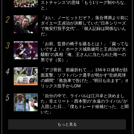
ストチャンス”の意味「もう1リーグ制やろな、
と」
「おい、ノーヒットだぞ？」落合博満より前に
ダイエー王貞治が決断していた“日本シリーズ
で無安打投手交代”…「個人記録は関係ないん
だ」
「お前、監督の椅子を蹴るとは！」「蹴ってな
いですよ！」ホークス城島健司と王貞治の“大
騒動”の真相「俺、王さんに当たられた唯一の
男です（笑）」
「アゴ骨折、前歯折れて…」156キロ速球が顔
面直撃、ソフトバンク選手が明かす“壮絶死球
の瞬間”「救急車で告げた…“明日も出ます”」オ
リックス投手からDM
「自分の中で、ライバルは江川卓と決めまし
た」非エリート・西本聖の“永遠のライバル”が
入団した日…「僕もトレード候補だった、と聞
いた」
もっと見る