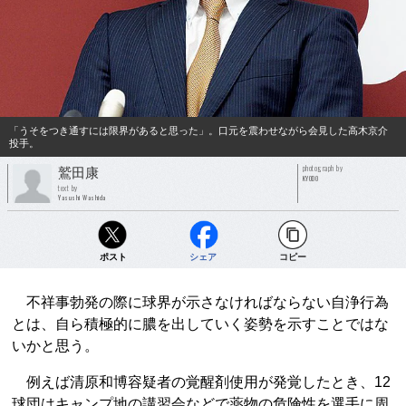
「うそをつき通すには限界があると思った」。口元を震わせながら会見した高木京介
投手。
photograph by
鷲田康
KYODO
text by
Yasushi Washida
ポスト
シェア
コピー
不祥事勃発の際に球界が示さなければならない自浄行為
とは、自ら積極的に膿を出していく姿勢を示すことではな
いかと思う。
例えば清原和博容疑者の覚醒剤使用が発覚したとき、12
球団はキャンプ地の講習会などで薬物の危険性を選手に周