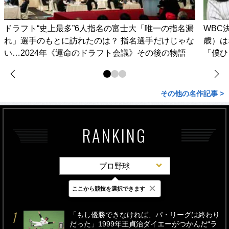
ドラフト“史上最多”6人指名の富士大「唯一の指名漏
WBC
れ」選手のもとに訪れたのは？ 指名選手だけじゃな
歳）は
い…2024年《運命のドラフト会議》その後の物語
「僕ひ
その他の名作記事 >
RANKING
プロ野球
×
ここから競技を選択できます
最新
24時間
週間
「もし優勝できなければ、パ・リーグは終わり
だった」1999年王貞治ダイエーがつかんだ“ラ