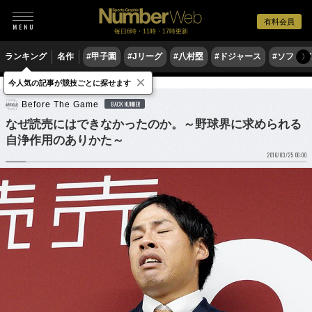
有料会員
毎日6時・11時・17時更新
ランキング
名作
#甲子園
#Jリーグ
#八村塁
#ドジャース
#ソフトバ
〉
×
今人気の記事が競技ごとに探せます
野球
プロ野球
Before The Game
BACK NUMBER
なぜ読売にはできなかったのか。～野球界に求められる
自浄作用のありかた～
2016/03/25 06:00