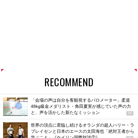
RECOMMEND
「会場の声は自分を客観視するバロメーター」柔道
48kg級金メダリスト・角田夏実が感じていた声の力
と、声を活かした新たなミッション
PR
世界の頂点に君臨し続けるオランダの超人ハリー・ラ
ブレイセンと日本のエースの太田海也「絶対王者から
学ぶこと」《ケイリン国際対談②》