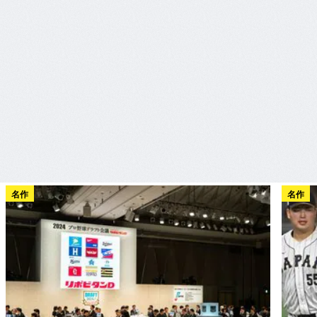
名作
名作