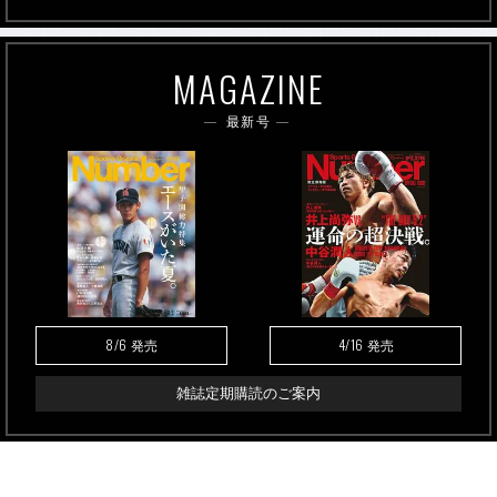
MAGAZINE
最新号
8/6
4/16
発売
発売
雑誌定期購読のご案内