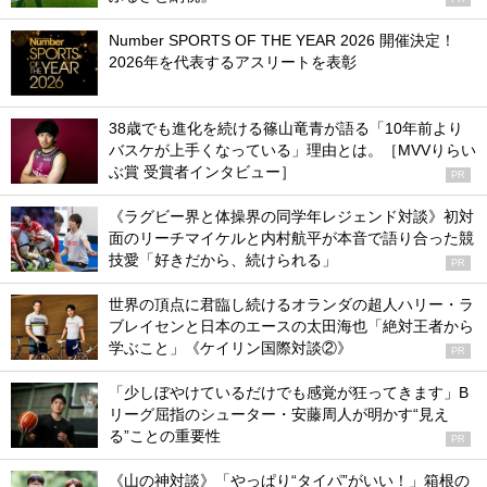
Number SPORTS OF THE YEAR 2026 開催決定！
2026年を代表するアスリートを表彰
38歳でも進化を続ける篠山竜青が語る「10年前より
バスケが上手くなっている」理由とは。［MVVりらい
ぶ賞 受賞者インタビュー］
PR
《ラグビー界と体操界の同学年レジェンド対談》初対
面のリーチマイケルと内村航平が本音で語り合った競
技愛「好きだから、続けられる」
PR
世界の頂点に君臨し続けるオランダの超人ハリー・ラ
ブレイセンと日本のエースの太田海也「絶対王者から
学ぶこと」《ケイリン国際対談②》
PR
「少しぼやけているだけでも感覚が狂ってきます」B
リーグ屈指のシューター・安藤周人が明かす“見え
る”ことの重要性
PR
《山の神対談》「やっぱり“タイパ”がいい！」箱根の