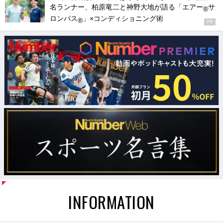
名ランナー、柏原竜二と神野大地が語る「エアー
サ
®
ロンパス
」×コンディショニング術
®
PR
INFORMATION