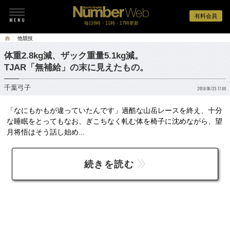
有料会員
毎日6時・11時・17時更新
他競技
体重2.8kg減、ザック重量5.1kg減。
TJAR「無補給」の末に見えたもの。
千葉弓子
2018/08/25 17:00
「なにもかもが違っていたんです」過酷な山岳レースを終え、十分
な睡眠をとってもなお、ぎこちなく軋む体を椅子に沈めながら、望
月将悟はそう話し始め...
続きを読む