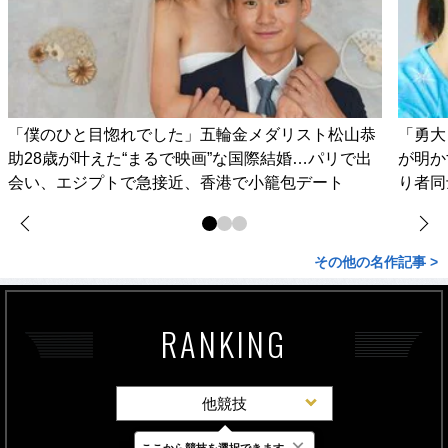
「僕のひと目惚れでした」五輪金メダリスト松山恭
「勇大
助28歳が叶えた“まるで映画”な国際結婚…パリで出
が明か
会い、エジプトで急接近、香港で小籠包デート
り者同
その他の名作記事 >
RANKING
他競技
×
ここから競技を選択できます