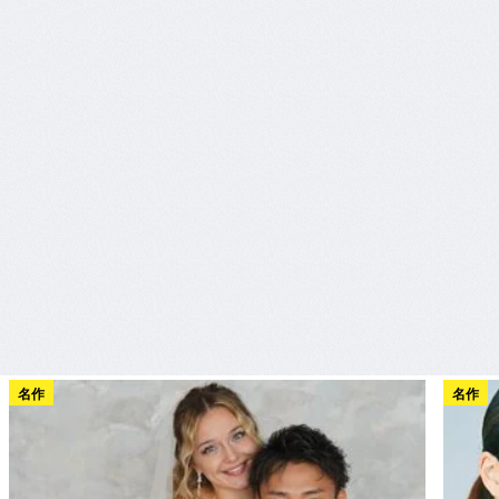
名作
名作