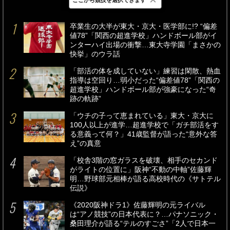
最新
24時間
週間
卒業生の大半が東大・京大・医学部に!? “偏差
値78”「関西の超進学校」ハンドボール部がイ
ンターハイ出場の衝撃…東大寺学園「まさかの
快挙」のウラ話
「部活の体を成していない」練習は閑散、熱血
指導は空回り…弱小だった“偏差値78”「関西の
超進学校」ハンドボール部が強豪になった“奇
跡の軌跡”
「ウチの子って恵まれている」東大・京大に
100人以上が進学…超進学校で「ガチ部活をす
る意義って何？」41歳監督が語った“意外な答
え”の真意
「校舎3階の窓ガラスを破壊、相手のセカンド
がライトの位置に」阪神“不動の中軸”佐藤輝
明…野球部元相棒が語る高校時代の《サトテル
伝説》
《2020阪神ドラ1》佐藤輝明の元ライバル
は“アノ競技”の日本代表に？…パナソニック・
桑田理介が語る“テルのすごさ”「2人で日本一