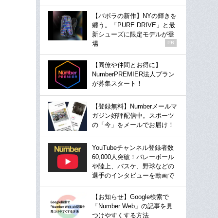
【バボラの新作】NYの輝きを
纏う。「PURE DRIVE」と最
新シューズに限定モデルが登
場
PR
【同僚や仲間とお得に】
NumberPREMIER法人プラン
が募集スタート！
【登録無料】Numberメールマ
ガジン好評配信中。スポーツ
の「今」をメールでお届け！
YouTubeチャンネル登録者数
60,000人突破！バレーボール
や陸上、バスケ、野球などの
選手のインタビューを動画で
【お知らせ】Google検索で
「Number Web」の記事を見
つけやすくする方法