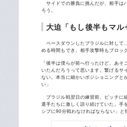
サイドでの勝負に挑んだが、相手はハ
ろう。
大迫「もし後半もマル
ペースダウンしたブラジルに対して、
める時間もでき、相手攻撃時もブロッ
「後半は僕らが前へ行ったけど、あそ
いたんだろうって思います。繋げるサ
ない。本当に細かいポジショニングと
い」
ブラジル戦翌日の練習前、ピッチに組
選手たちに激しく語り続けていた。手
シブに90分戦わなければならない」と