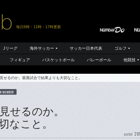
毎日6時・11時・17時更新
Jリーグ
海外サッカー
サッカー日本代表
ゴルフ
フィギュア
バスケットボール
バレーボール
他競技
見せるのか。親善試合で結果よりも大切なこと。
K NUMBER
見せるのか。
切なこと。
201
posted