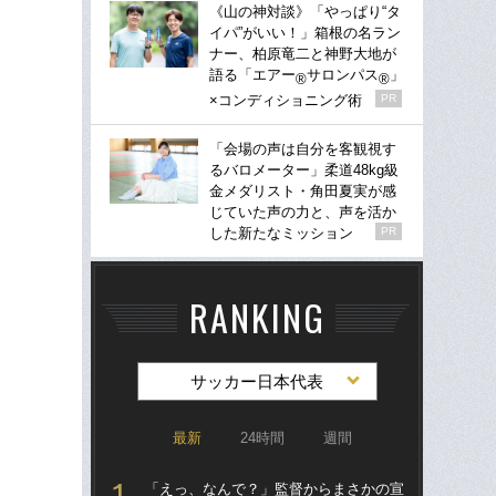
《山の神対談》「やっぱり“タ
イパ”がいい！」箱根の名ラン
ナー、柏原竜二と神野大地が
語る「エアー
サロンパス
」
®
®
×コンディショニング術
PR
「会場の声は自分を客観視す
るバロメーター」柔道48kg級
金メダリスト・角田夏実が感
じていた声の力と、声を活か
した新たなミッション
PR
RANKING
サッカー日本代表
最新
24時間
週間
「えっ、なんで？」監督からまさかの宣
「