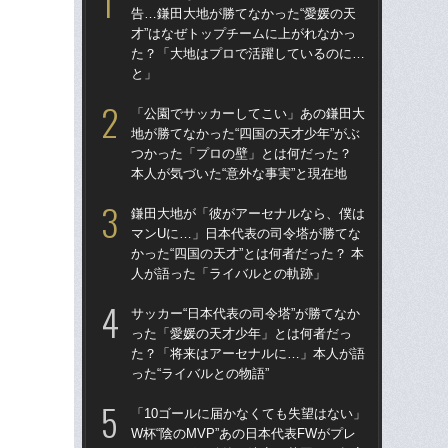
告…鎌田大地が勝てなかった“愛媛の天
告…
才”はなぜトップチームに上がれなかっ
才”
た？「大地はプロで活躍しているのに…
た
と」
と
「公園でサッカーしてこい」あの鎌田大
鎌
地が勝てなかった“四国の天才少年”がぶ
マ
つかった「プロの壁」とは何だった？
かっ
本人が気づいた“意外な事実”と現在地
人
鎌田大地が「彼がアーセナルなら、僕は
「
マンUに…」日本代表の司令塔が勝てな
地が
かった“四国の天才”とは何者だった？ 本
つ
人が語った「ライバルとの軌跡」
本人
サッカー“日本代表の司令塔”が勝てなか
サッ
った「愛媛の天才少年」とは何者だっ
っ
た？「将来はアーセナルに…」本人が語
た
った“ライバルとの物語”
った
「10ゴールに届かなくても失望はない」
「1
W杯“陰のMVP”あの日本代表FWがプレ
W杯