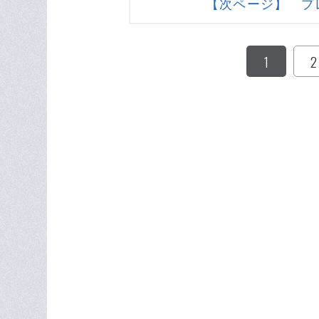
【次ページ】 プ
1
2