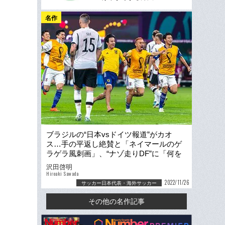
名作
ブラジルの“日本vsドイツ報道”がカオ
ス…手の平返し絶賛と「ネイマールのゲ
ラゲラ風刺画」、“ナゾ走りDF”に「何を
笑ってるんだ」
沢田啓明
Hiroaki Sawada
2022/11/26
サッカー日本代表・海外サッカー
その他の名作記事