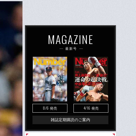
MAGAZINE
最新号
8/6
4/16
発売
発売
雑誌定期購読のご案内