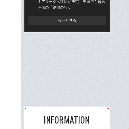
ミアリーグへ移籍が決定…英国でも超高
ミ
評価の「納得のワケ」
評
もっと見る
INFORMATION