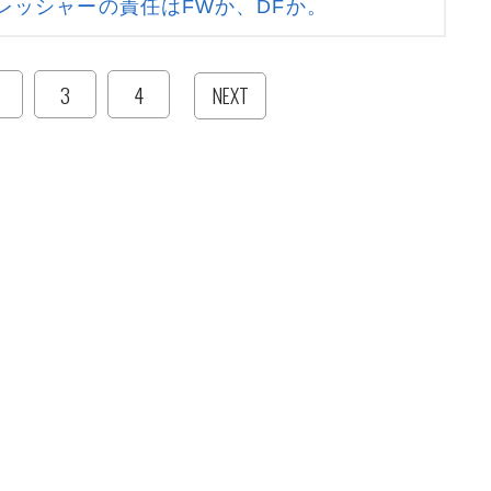
レッシャーの責任はFWか、DFか。
3
4
NEXT