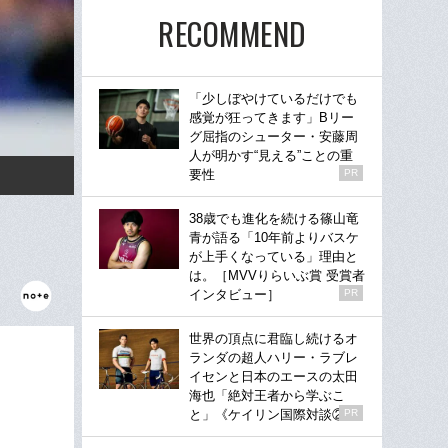
RECOMMEND
「少しぼやけているだけでも
感覚が狂ってきます」Bリー
グ屈指のシューター・安藤周
人が明かす“見える”ことの重
要性
PR
38歳でも進化を続ける篠山竜
青が語る「10年前よりバスケ
が上手くなっている」理由と
は。［MVVりらいぶ賞 受賞者
インタビュー］
PR
世界の頂点に君臨し続けるオ
ランダの超人ハリー・ラブレ
イセンと日本のエースの太田
海也「絶対王者から学ぶこ
と」《ケイリン国際対談②》
PR