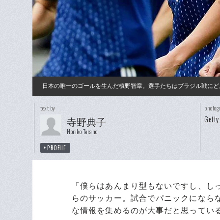
日本の唯一のゴールを生んだ槙野智章。選手たちはブラジル戦にど
text by
photog
Getty
寺野典子
Noriko Terano
PROFILE
「僕らはあんまり型もないですし、し
らのサッカー。試合でパニックになら
な情報を集めるのが大事だと思ってい