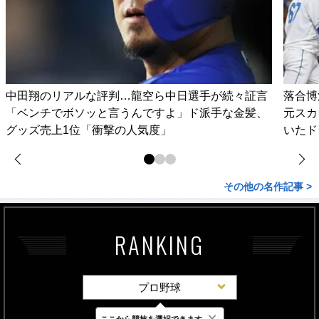
中田翔のリアルな評判…龍空ら中日選手が続々証言
落合博
「ベンチでボソッと言うんですよ」ド派手な金髪、
元スカ
グッズ売上1位「衝撃の人気度」
いたド
その他の名作記事 >
RANKING
プロ野球
×
ここから競技を選択できます