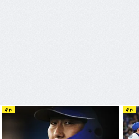
名作
名作