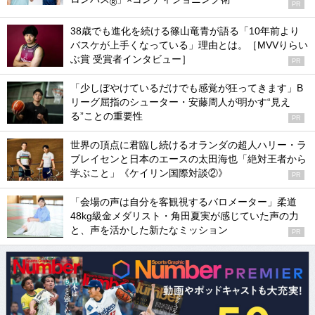
®
PR
38歳でも進化を続ける篠山竜青が語る「10年前より
バスケが上手くなっている」理由とは。［MVVりらい
ぶ賞 受賞者インタビュー］
PR
「少しぼやけているだけでも感覚が狂ってきます」B
リーグ屈指のシューター・安藤周人が明かす“見え
る”ことの重要性
PR
世界の頂点に君臨し続けるオランダの超人ハリー・ラ
ブレイセンと日本のエースの太田海也「絶対王者から
学ぶこと」《ケイリン国際対談②》
PR
「会場の声は自分を客観視するバロメーター」柔道
48kg級金メダリスト・角田夏実が感じていた声の力
と、声を活かした新たなミッション
PR