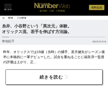
有料会員
毎日6時・11時・17時更新
野球
プロ野球
糸井、小谷野という「異次元」体験。
オリックス流、若手を伸ばす方法論。
米虫紀子
2016/01/26 10:30
昨年、オリックスでは19歳（当時）の捕手、若月健矢がシーズン後
半に本格的に一軍デビューした。試合を重ねるごとに福良淳一監督
の評価は上がり、正...
続きを読む