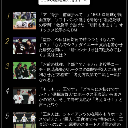
最新
24時間
週間
「アゴ骨折、前歯折れて…」156キロ速球が顔
面直撃、ソフトバンク選手が明かす“壮絶死球
の瞬間”「救急車で告げた…“明日も出ます”」オ
リックス投手からDM
「監督、今日は何対何で勝つつもりなんで
す？」「なんで今？」ダイエー王貞治を驚かせ
た唐突な問い…「勝つシナリオは7割決めてお
く」意味とは？
「お前の球種、全部当てたるわ」名投手コー
チ・尾花高夫がホークスの0勝投手3人に2桁勝
利させた“方程式”「考え方次第で二流も一流に
なれる」
「もしもし、王です」「どちらにお掛けです
か？」“優勝請負人”にホークス王貞治からまさ
かの電話…そして野村克也が「考え直せ！」と
言ったワケ
「王さんは、ジャイアンツの在籍をもうホーク
スで超えた」“巨人・王貞治”から“博多の人・王
貞治”への32年…屈辱のスタートと苦難の道の