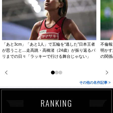
「あと3cm」「あと1人」で五輪を“逃した”日本王者
不倫報
が思うこと…走高跳・高橋渚（24歳）が振り返るパ
明かす
リまでの日々「ラッキーで行ける舞台じゃない」
の関係
その他の名作記事 >
RANKING