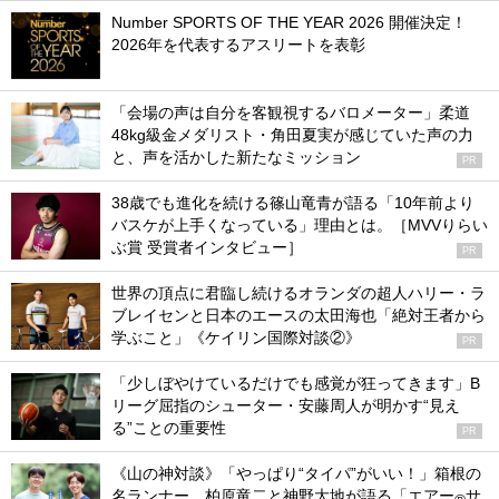
Number SPORTS OF THE YEAR 2026 開催決定！
2026年を代表するアスリートを表彰
「会場の声は自分を客観視するバロメーター」柔道
48kg級金メダリスト・角田夏実が感じていた声の力
と、声を活かした新たなミッション
PR
38歳でも進化を続ける篠山竜青が語る「10年前より
バスケが上手くなっている」理由とは。［MVVりらい
ぶ賞 受賞者インタビュー］
PR
世界の頂点に君臨し続けるオランダの超人ハリー・ラ
ブレイセンと日本のエースの太田海也「絶対王者から
学ぶこと」《ケイリン国際対談②》
PR
「少しぼやけているだけでも感覚が狂ってきます」B
リーグ屈指のシューター・安藤周人が明かす“見え
る”ことの重要性
PR
《山の神対談》「やっぱり“タイパ”がいい！」箱根の
名ランナー、柏原竜二と神野大地が語る「エアー
サ