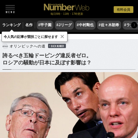
有料会員
毎日6時・11時・17時更新
ランキング
名作
#甲子園
#Jリーグ
#中村剛也
#佐々木朗希
#ラグ
〉
×
今人気の記事が競技ごとに探せます
陸上
マラソン
オリンピックへの道
BACK NUMBER
誇るべき五輪ドーピング違反者ゼロ。
ロシアの騒動が日本に及ぼす影響は？