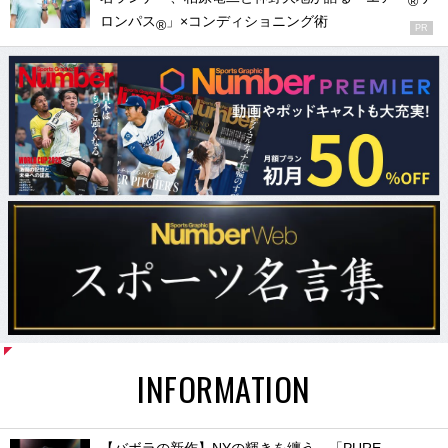
®
ロンパス
」×コンディショニング術
®
PR
INFORMATION