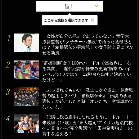
陸上
×
ここから競技を選択できます
最新
24時間
週間
「女性が自分の意志で走っていない」青学大・
原晋監督が“女子チーム創設”で語った危機感と
は？「箱根駅伝の異端児」が女子陸上界に吹か
せる新風
“群雄割拠”女子100ｍハードルで高校界に「あ
る異変」…歴代記録が軒並み更新“衝撃のハイ
レベル”のワケは？「12秒台を出すと決めてい
たけど…」
「ぶっ壊れてもいい」激走に次ぐ激走、原晋監
督の起用もズバリ…箱根駅伝4位「伝説の学連
選抜」が起こした奇跡「オレたち、空気読めて
ないよな」
「記憶に残る選手になれるように」ドルーリー
朱瑛里（17歳）が“東大超え”アメリカ超名門校
へ…貧血から“完全復活”で「田中希実独走」の
背中を追える？