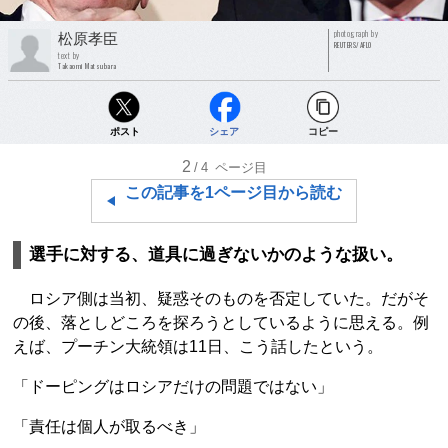
photograph by
松原孝臣
REUTERS/AFLO
text by
Takaomi Matsubara
ポスト
シェア
コピー
2
/4
ページ目
この記事を1ページ目から読む
選手に対する、道具に過ぎないかのような扱い。
ロシア側は当初、疑惑そのものを否定していた。だがそ
の後、落としどころを探ろうとしているように思える。例
えば、プーチン大統領は11日、こう話したという。
「ドーピングはロシアだけの問題ではない」
「責任は個人が取るべき」