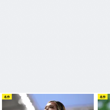
名作
名作