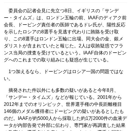
委員会の記者会見に先立つ8日、イギリスの「サンデ
ー・タイムズ」は、ロンドン五輪の前、IAAFのディアク前
会長、ドーピング責任者の医師であるドレ氏が、陽性反応
を示したロシアの8選手を見逃す代わりに賄賂を受け取
り、この8選手はロンドン五輪に出場。同大会の金、銀メ
ダリストが含まれていたと報じた。2人は収賄疑惑でフラ
ンス当局の捜査を受けているという。IAAF自体のドーピン
グへのこれまでの取り組みにも疑惑が生じている。
1つ加えるなら、ドーピングはロシア一国の問題ではな
い。
摘発された件以外にも多数の疑いがあると今年8月、
「サンデー・タイムズ」などが報じている。2001年から
2012年までのオリンピック、世界選手権の中長距離種目
146個のメダル獲得者にドーピングの疑いがあるとしたも
のだ。IAAFが約5000人から採取した約1万2000件の血液デ
ータが内部告発で外部に伝わり、専門家が再調査した結果