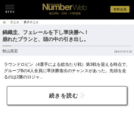
有料会員
毎日6時・11時・17時更新
テニス
男子テニス
錦織圭、フェレールを下し準決勝へ！
崩れたプランと、頭の中の引き出し。
秋山英宏
2014/11/14 11:20
ラウンドロビン（4選手による総当たり戦）第3戦を迎える時点で、
グループBの4人全員に準決勝進出のチャンスがあった。先頭を走
るのは2勝のロジャ...
続きを読む