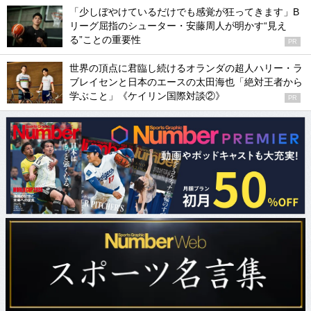
「少しぼやけているだけでも感覚が狂ってきます」B
リーグ屈指のシューター・安藤周人が明かす“見え
る”ことの重要性
PR
世界の頂点に君臨し続けるオランダの超人ハリー・ラ
ブレイセンと日本のエースの太田海也「絶対王者から
学ぶこと」《ケイリン国際対談②》
PR