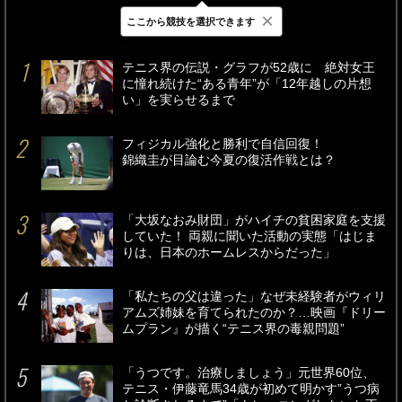
×
ここから競技を選択できます
最新
24時間
週間
テニス界の伝説・グラフが52歳に 絶対女王
に憧れ続けた“ある青年”が「12年越しの片想
い」を実らせるまで
フィジカル強化と勝利で自信回復！
錦織圭が目論む今夏の復活作戦とは？
「大坂なおみ財団」がハイチの貧困家庭を支援
していた！ 両親に聞いた活動の実態「はじま
りは、日本のホームレスからだった」
「私たちの父は違った」なぜ未経験者がウィリ
アムズ姉妹を育てられたのか？…映画『ドリー
ムプラン』が描く“テニス界の毒親問題”
「うつです。治療しましょう」元世界60位、
テニス・伊藤竜馬34歳が初めて明かす”うつ病