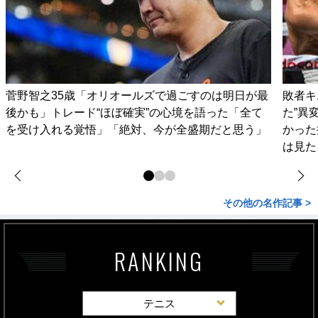
菅野智之35歳「オリオールズで過ごすのは明日が最
敗者キ
後かも」トレード“ほぼ確実”の心境を語った「全て
た”異
を受け入れる覚悟」「絶対、今が全盛期だと思う」
かった
は見た
その他の名作記事 >
RANKING
テニス