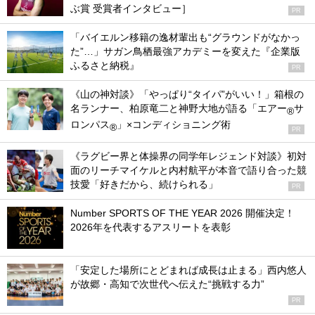
ぶ賞 受賞者インタビュー］
PR
「バイエルン移籍の逸材輩出も“グラウンドがなかっ
た”…」サガン鳥栖最強アカデミーを変えた『企業版
ふるさと納税』
PR
《山の神対談》「やっぱり“タイパ”がいい！」箱根の
名ランナー、柏原竜二と神野大地が語る「エアー
サ
®
ロンパス
」×コンディショニング術
®
PR
《ラグビー界と体操界の同学年レジェンド対談》初対
面のリーチマイケルと内村航平が本音で語り合った競
技愛「好きだから、続けられる」
PR
Number SPORTS OF THE YEAR 2026 開催決定！
2026年を代表するアスリートを表彰
「安定した場所にとどまれば成長は止まる」西内悠人
が故郷・高知で次世代へ伝えた“挑戦する力”
PR