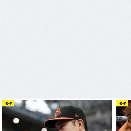
名作
名作