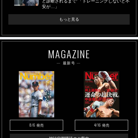
と診断されるまで”「トレーニングしないと不
安が…」
もっと見る
MAGAZINE
最新号
8/6
4/16
発売
発売