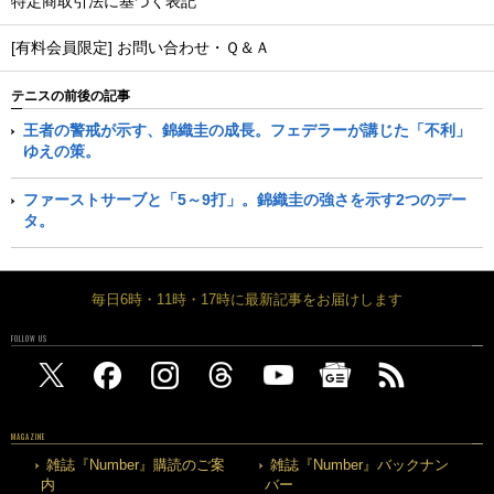
特定商取引法に基づく表記
[有料会員限定] お問い合わせ・Ｑ＆Ａ
テニスの前後の記事
王者の警戒が示す、錦織圭の成長。フェデラーが講じた「不利」
ゆえの策。
ファーストサーブと「5～9打」。錦織圭の強さを示す2つのデー
タ。
毎日6時・11時・17時に最新記事をお届けします
FOLLOW US
MAGAZINE
雑誌『Number』購読のご案
雑誌『Number』バックナン
内
バー