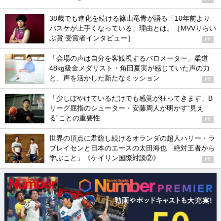
38歳でも進化を続ける篠山竜青が語る「10年前より
バスケが上手くなっている」理由とは。［MVVりらい
ぶ賞 受賞者インタビュー］
PR
「会場の声は自分を客観視するバロメーター」柔道
48kg級金メダリスト・角田夏実が感じていた声の力
と、声を活かした新たなミッション
PR
「少しぼやけているだけでも感覚が狂ってきます」B
リーグ屈指のシューター・安藤周人が明かす“見え
る”ことの重要性
PR
世界の頂点に君臨し続けるオランダの超人ハリー・ラ
ブレイセンと日本のエースの太田海也「絶対王者から
学ぶこと」《ケイリン国際対談②》
PR