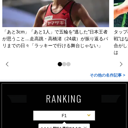
「あと3cm」「あと1人」で五輪を“逃した”日本王者
タップ
が思うこと…走高跳・高橋渚（24歳）が振り返るパ
戦”は
リまでの日々「ラッキーで行ける舞台じゃない」
合がし
は
その他の名作記事 >
RANKING
F1