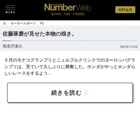
有料会員
毎日6時・11時・17時更新
モータースポーツ
F1
佐藤琢磨が見せた本物の煌き。
海老沢泰久
2004/06/15 00:00
５月のモナコグランプリとニュルブルクリンクでのヨーロッパグラ
ンプリは、見ていて久しぶりに興奮した。ホンダがやっとホンダら
しいレースをするよう...
続きを読む