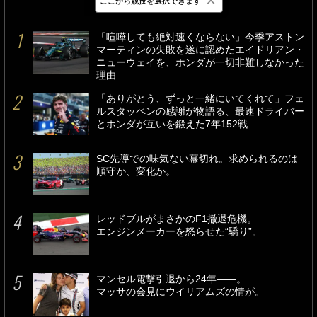
×
ここから競技を選択できます
最新
24時間
週間
「喧嘩しても絶対速くならない」今季アストン
マーティンの失敗を遂に認めたエイドリアン・
ニューウェイを、ホンダが一切非難しなかった
理由
「ありがとう、ずっと一緒にいてくれて」フェ
ルスタッペンの感謝が物語る、最速ドライバー
とホンダが互いを鍛えた7年152戦
SC先導での味気ない幕切れ。求められるのは
順守か、変化か。
レッドブルがまさかのF1撤退危機。
エンジンメーカーを怒らせた“驕り”。
マンセル電撃引退から24年――。
マッサの会見にウイリアムズの情が。