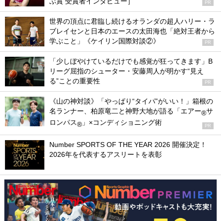
ぶ賞 受賞者インタビュー］
PR
世界の頂点に君臨し続けるオランダの超人ハリー・ラ
ブレイセンと日本のエースの太田海也「絶対王者から
学ぶこと」《ケイリン国際対談②》
PR
「少しぼやけているだけでも感覚が狂ってきます」B
リーグ屈指のシューター・安藤周人が明かす“見え
る”ことの重要性
PR
《山の神対談》「やっぱり“タイパ”がいい！」箱根の
名ランナー、柏原竜二と神野大地が語る「エアー
サ
®
ロンパス
」×コンディショニング術
®
PR
Number SPORTS OF THE YEAR 2026 開催決定！
2026年を代表するアスリートを表彰