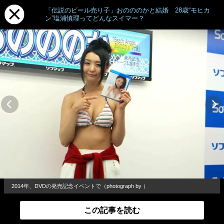
「伝説のビール売り子」おのののかと結婚 28歳“モヒカ
ン”塩浦慎理ってどんなスイマー？
2014年、DVDの発売記念イベントで（photograph by ）
この記事を読む