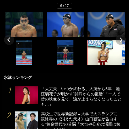
6 / 17
水泳ランキング
「大丈夫、いつか終わる」大病から5年…池
江璃花子が明かす“闘病からの復活”「一人で
昔の映像を見て、涙が止まらなくなったこと
も…」
高校生で世界新記録→大学で大スランプに…
競泳界の《消えた天才》山口観弘が告白す
る“黄金世代”の苦悩「大也や公介の活躍は嬉