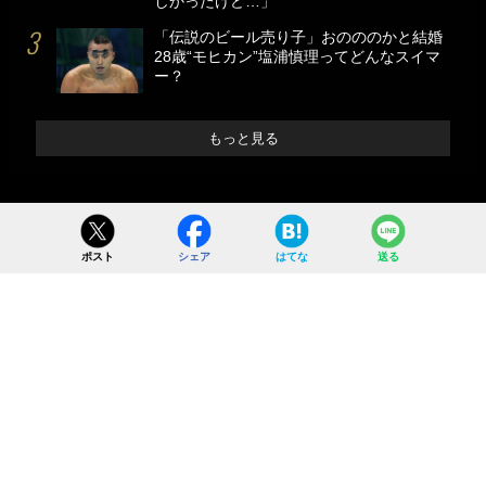
しかったけど…」
「伝説のビール売り子」おのののかと結婚
28歳“モヒカン”塩浦慎理ってどんなスイマ
ー？
もっと見る
ポスト
シェア
はてな
送る