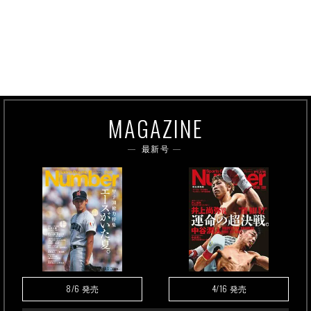
MAGAZINE
最新号
8/6
4/16
発売
発売