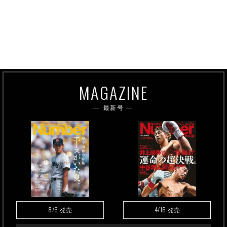
MAGAZINE
最新号
8/6
4/16
発売
発売