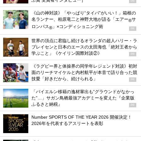
ぶ賞 受賞者インタビュー］
PR
《山の神対談》「やっぱり“タイパ”がいい！」箱根の
名ランナー、柏原竜二と神野大地が語る「エアー
サ
®
ロンパス
」×コンディショニング術
®
PR
世界の頂点に君臨し続けるオランダの超人ハリー・ラ
ブレイセンと日本のエースの太田海也「絶対王者から
学ぶこと」《ケイリン国際対談②》
PR
《ラグビー界と体操界の同学年レジェンド対談》初対
面のリーチマイケルと内村航平が本音で語り合った競
技愛「好きだから、続けられる」
PR
「バイエルン移籍の逸材輩出も“グラウンドがなかっ
た”…」サガン鳥栖最強アカデミーを変えた『企業版
ふるさと納税』
PR
Number SPORTS OF THE YEAR 2026 開催決定！
2026年を代表するアスリートを表彰