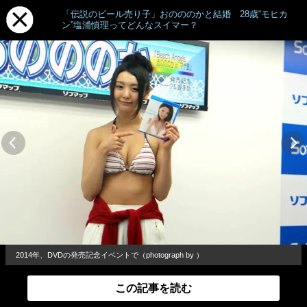
「伝説のビール売り子」おのののかと結婚 28歳“モヒカ
ン”塩浦慎理ってどんなスイマー？
2014年、DVDの発売記念イベントで（photograph by ）
この記事を読む