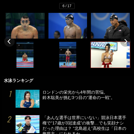
6 / 17
水泳ランキング
ロンドンの栄光から4年間の苦悩。
鈴木聡美が挑む3つ目の“運命の一戦”。
「あんな選手は世界にいない」競泳日本選手
権で“17歳が3冠達成”の衝撃…でも笑顔ナシ
だった理由は？ “北島超え”高校生は「日本の
救世主」になれるか