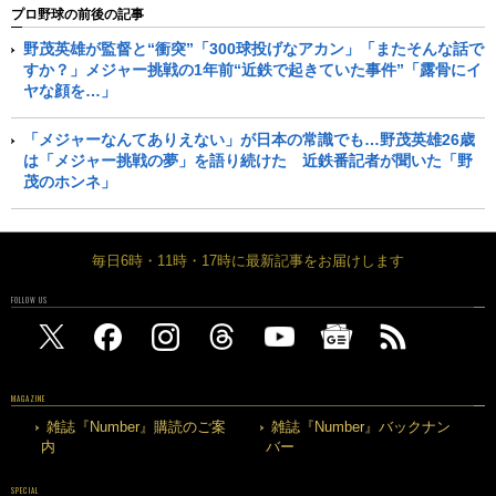
プロ野球の前後の記事
野茂英雄が監督と“衝突”「300球投げなアカン」「またそんな話で
すか？」メジャー挑戦の1年前“近鉄で起きていた事件”「露骨にイ
ヤな顔を…」
「メジャーなんてありえない」が日本の常識でも…野茂英雄26歳
は「メジャー挑戦の夢」を語り続けた 近鉄番記者が聞いた「野
茂のホンネ」
毎日6時・11時・17時に最新記事をお届けします
FOLLOW US
MAGAZINE
雑誌『Number』購読のご案
雑誌『Number』バックナン
内
バー
SPECIAL