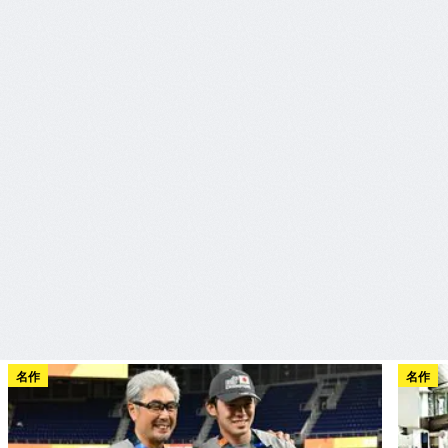
名作
名作