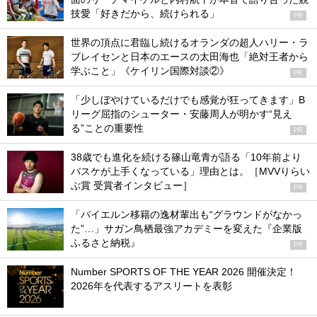
技愛「好きだから、続けられる」
PR
世界の頂点に君臨し続けるオランダの超人ハリー・ラ
ブレイセンと日本のエースの太田海也「絶対王者から
学ぶこと」《ケイリン国際対談②》
PR
「少しぼやけているだけでも感覚が狂ってきます」B
リーグ屈指のシューター・安藤周人が明かす“見え
る”ことの重要性
PR
38歳でも進化を続ける篠山竜青が語る「10年前より
バスケが上手くなっている」理由とは。［MVVりらい
ぶ賞 受賞者インタビュー］
PR
「バイエルン移籍の逸材輩出も“グラウンドがなかっ
た”…」サガン鳥栖最強アカデミーを変えた『企業版
ふるさと納税』
PR
Number SPORTS OF THE YEAR 2026 開催決定！
2026年を代表するアスリートを表彰