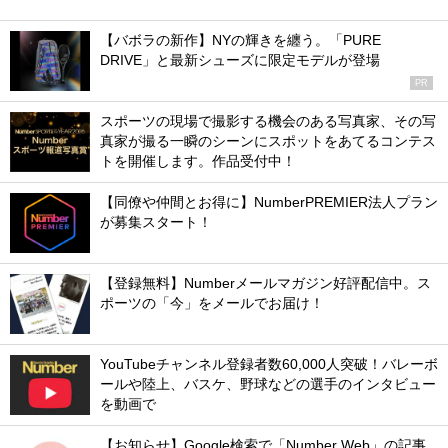
【バボラの新作】NYの輝きを纏う。「PURE
DRIVE」と最新シューズに限定モデルが登場
PR
スポーツの現場で撮影する機会のある写真家、その写
真家が撮る一瞬のシーンにスポットをあてるコンテス
トを開催します。作品受付中！
【同僚や仲間とお得に】NumberPREMIER法人プラン
が募集スタート！
【登録無料】Numberメールマガジン好評配信中。ス
ポーツの「今」をメールでお届け！
YouTubeチャンネル登録者数60,000人突破！バレーボ
ールや陸上、バスケ、野球などの選手のインタビュー
を動画で
【お知らせ】Google検索で「Number Web」の記事