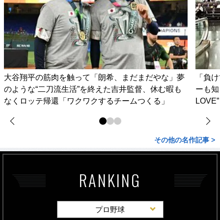
大谷翔平の筋肉を触って「朗希、まだまだやな」夢
「負け
のような“二刀流生活”を終えた吉井監督、休む暇も
ーも知
なくロッテ帰還「ワクワクするチームつくる」
LOV
その他の名作記事 >
RANKING
プロ野球