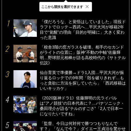
×
ここから競技を選択できます
最新
24時間
週間
「僕だろうな、と覚悟はしていました」現役ド
ラフトでロッテ→西武へ…平沢大河が移籍2年
目で“覚醒”の理由「目的が明確に」大きく変わ
った意識
「校舎3階の窓ガラスを破壊、相手のセカンド
がライトの位置に」阪神“不動の中軸”佐藤輝
明…野球部元相棒が語る高校時代の《サトテル
伝説》
仙台育英で準優勝→ドラ1入団…平沢大河が振
り返るロッテでの9年間「殻を破りきれず…も
っと貪欲に方法を探していたら」「西武移籍は
いいキッカケ」
《2020阪神ドラ1》佐藤輝明の元ライバル
は“アノ競技”の日本代表に？…パナソニック・
桑田理介が語る“テルのすごさ”「2人で日本一
になりたいですね」
「監督、今日は何対何で勝つつもりなんで
す？」「なんで今？」ダイエー王貞治を驚かせ