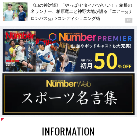
《山の神対談》「やっぱり“タイパ”がいい！」箱根の
名ランナー、柏原竜二と神野大地が語る「エアー
サ
®
ロンパス
」×コンディショニング術
®
PR
INFORMATION