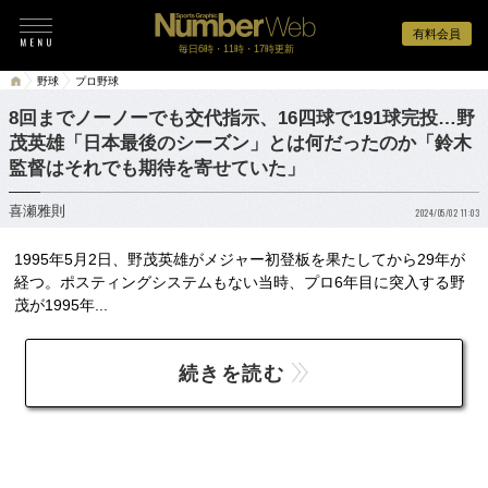
有料会員
毎日6時・11時・17時更新
野球
プロ野球
8回までノーノーでも交代指示、16四球で191球完投…野
茂英雄「日本最後のシーズン」とは何だったのか「鈴木
監督はそれでも期待を寄せていた」
喜瀬雅則
2024/05/02 11:03
1995年5月2日、野茂英雄がメジャー初登板を果たしてから29年が
経つ。ポスティングシステムもない当時、プロ6年目に突入する野
茂が1995年...
続きを読む