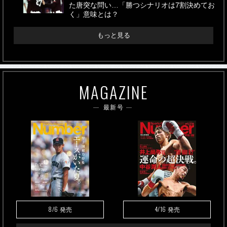
た唐突な問い…「勝つシナリオは7割決めてお
く」意味とは？
もっと見る
MAGAZINE
最新号
8/6
4/16
発売
発売