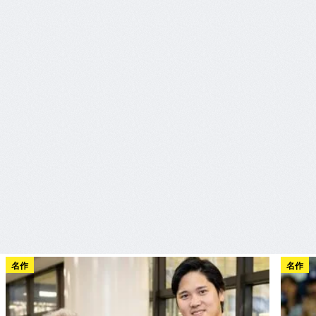
名作
名作