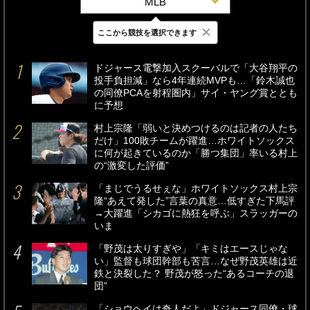
MLB
×
ここから競技を選択できます
最新
24時間
週間
ドジャース電撃加入スクーバルで「大谷翔平の
投手負担減」なら4年連続MVPも…「鈴木誠也
の同僚PCAを射程圏内」サイ・ヤング賞ととも
に予想
村上宗隆「弱いと決めつけるのは記者の人たち
だけ」100敗チームが躍進…ホワイトソックス
に何が起きているのか「勝つ集団」率いる村上
の“激変した評価”
「まじでうるせぇな」ホワイトソックス村上宗
隆“あえて発した”言葉の真意…低すぎた下馬評
→大躍進「シカゴに熱狂を呼ぶ」スラッガーの
いま
「野茂は太りすぎや」「キミはエースじゃな
い」監督も球団幹部も苦言…なぜ野茂英雄は近
鉄と決裂した？ 野茂が怒った“あるコーチの退
団”
「ショウヘイは奇人だよ」ドジャース同僚・球