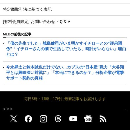
特定商取引法に基づく表記
[有料会員限定] お問い合わせ・Ｑ＆Ａ
MLBの前後の記事
「僕の先生でした」城島健司がいま明かすイチローとの“師弟関
係”「イチローさんの隣で生活していたら、時計がいらない」理由
とは？
今永昇太と鈴木誠也だけでない…カブスの“日本産”戦力「大谷翔
平とは興味深い対戦に」「本当にできるのか？」分析企業が電撃
サポート契約の真相
毎日6時・11時・17時に最新記事をお届けします
FOLLOW US