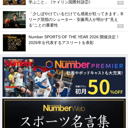
学ぶこと」《ケイリン国際対談②》
PR
「少しぼやけているだけでも感覚が狂ってきます」B
リーグ屈指のシューター・安藤周人が明かす“見え
る”ことの重要性
PR
Number SPORTS OF THE YEAR 2026 開催決定！
2026年を代表するアスリートを表彰