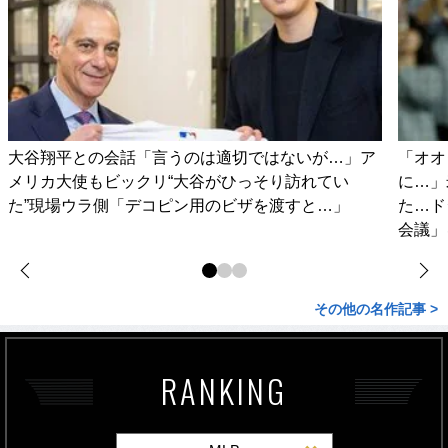
大谷翔平との会話「言うのは適切ではないが…」ア
「オオ
メリカ大使もビックリ“大谷がひっそり訪れてい
に…」
た”現場ウラ側「デコピン用のビザを渡すと…」
た…ド
会議」
その他の名作記事 >
RANKING