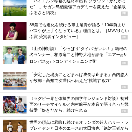
「バイエルン移籍の逸材輩出も“グラウンドがなかっ
た”…」サガン鳥栖最強アカデミーを変えた『企業版
ふるさと納税』
PR
38歳でも進化を続ける篠山竜青が語る「10年前より
バスケが上手くなっている」理由とは。［MVVりらい
ぶ賞 受賞者インタビュー］
PR
《山の神対談》「やっぱり“タイパ”がいい！」箱根の
名ランナー、柏原竜二と神野大地が語る「エアー
サ
®
ロンパス
」×コンディショニング術
®
PR
「安定した場所にとどまれば成長は止まる」西内悠人
が故郷・高知で次世代へ伝えた“挑戦する力”
PR
《ラグビー界と体操界の同学年レジェンド対談》初対
面のリーチマイケルと内村航平が本音で語り合った競
技愛「好きだから、続けられる」
PR
世界の頂点に君臨し続けるオランダの超人ハリー・ラ
ブレイセンと日本のエースの太田海也「絶対王者から