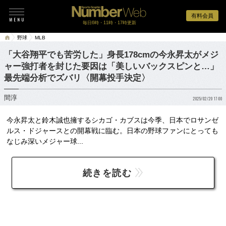
有料会員
毎日6時・11時・17時更新
野球
MLB
「大谷翔平でも苦労した」身長178cmの今永昇太がメジ
ャー強打者を封じた要因は「美しいバックスピンと…」
最先端分析でズバリ〈開幕投手決定〉
間淳
2025/02/20 17:00
今永昇太と鈴木誠也擁するシカゴ・カブスは今季、日本でロサンゼ
ルス・ドジャースとの開幕戦に臨む。日本の野球ファンにとっても
なじみ深いメジャー球...
続きを読む