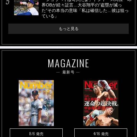
界OBが続々証言…大谷翔平の“盗塁が減っ
た”その本当の意味「私は確信した…彼は狙っ
ている」
もっと見る
MAGAZINE
最新号
8/6
4/16
発売
発売