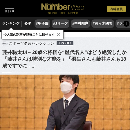
有料会員
毎日6時・11時・17時更新
ランキング
名作
#甲子園
#Jリーグ
#中村剛也
#佐々木朗希
#ラグ
〉
×
今人気の記事が競技ごとに探せます
ゲーム
将棋
スポーツ名言セレクション
BACK NUMBER
藤井聡太14～20歳の将棋を“歴代名人”はどう絶賛したか
「藤井さんは特別な才能を」「羽生さんも藤井さんも18
歳ですでに…」