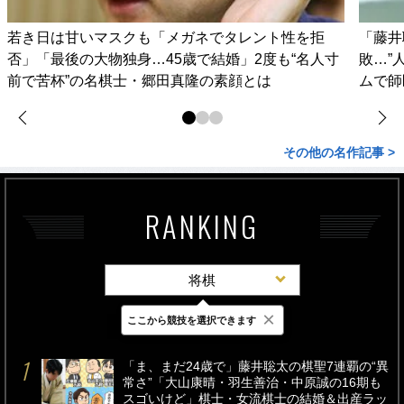
若き日は甘いマスクも「メガネでタレント性を拒
「藤井
否」「最後の大物独身…45歳で結婚」2度も“名人寸
敗…”
前で苦杯”の名棋士・郷田真隆の素顔とは
ムで師
その他の名作記事 >
RANKING
将棋
×
ここから競技を選択できます
最新
24時間
週間
「ま、まだ24歳で」藤井聡太の棋聖7連覇の“異
常さ”「大山康晴・羽生善治・中原誠の16期も
スゴいけど」棋士・女流棋士の結婚＆出産ラッ