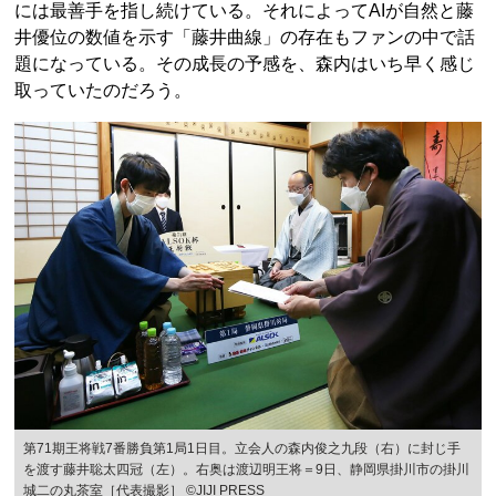
には最善手を指し続けている。それによってAIが自然と藤
井優位の数値を示す「藤井曲線」の存在もファンの中で話
題になっている。その成長の予感を、森内はいち早く感じ
取っていたのだろう。
第71期王将戦7番勝負第1局1日目。立会人の森内俊之九段（右）に封じ手
を渡す藤井聡太四冠（左）。右奥は渡辺明王将＝9日、静岡県掛川市の掛川
城二の丸茶室［代表撮影］ ©JIJI PRESS