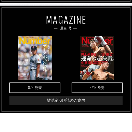
MAGAZINE
最新号
8/6
4/16
発売
発売
雑誌定期購読のご案内