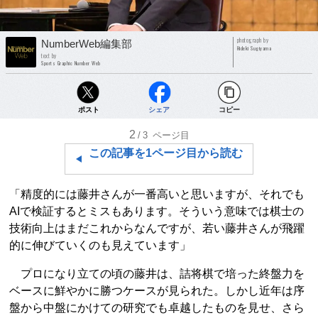
photograph by
NumberWeb編集部
Hideki Sugiyama
text by
Sports Graphic Number Web
ポスト
シェア
コピー
2
/3
ページ目
この記事を1ページ目から読む
「精度的には藤井さんが一番高いと思いますが、それでも
AIで検証するとミスもあります。そういう意味では棋士の
技術向上はまだこれからなんですが、若い藤井さんが飛躍
的に伸びていくのも見えています」
プロになり立ての頃の藤井は、詰将棋で培った終盤力を
ベースに鮮やかに勝つケースが見られた。しかし近年は序
盤から中盤にかけての研究でも卓越したものを見せ、さら