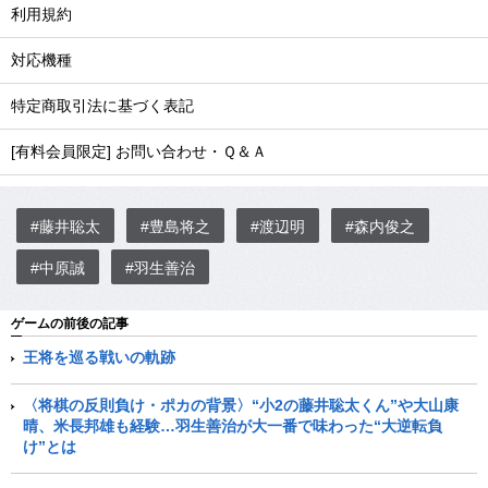
利用規約
対応機種
特定商取引法に基づく表記
[有料会員限定] お問い合わせ・Ｑ＆Ａ
#藤井聡太
#豊島将之
#渡辺明
#森内俊之
#中原誠
#羽生善治
ゲームの前後の記事
王将を巡る戦いの軌跡
〈将棋の反則負け・ポカの背景〉“小2の藤井聡太くん”や大山康
晴、米長邦雄も経験…羽生善治が大一番で味わった“大逆転負
け”とは