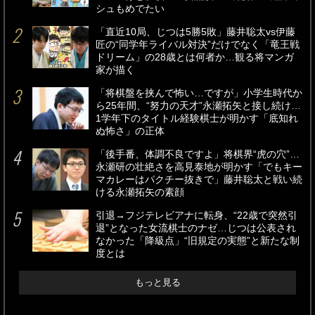
シュもめでたい
「直近10局、じつは5勝5敗」藤井聡太vs伊藤
匠の“同学年ライバル対決”だけでなく「竜王戦
ドリーム」の28歳とは何者か…観る将マンガ
家が描く
「将棋盤を挟んで怖い…ですが」小学生時代か
ら25年間、“努力の天才”永瀬拓矢と接し続け…
1学年下のタイトル経験棋士が明かす「底知れ
ぬ怖さ」の正体
「後手番、体調不良ですよ」将棋界“虎の穴”…
永瀬研の壮絶さを高見泰地が明かす「でもキー
マカレーはパクチー抜きで」藤井聡太と戦い続
ける永瀬拓矢の素顔
引退→フジテレビアナに転身、“22歳で突然引
退”となった女流棋士のナゼ…じつは公表され
なかった「降級点」“旧規定の実態”と新たな制
度とは
もっと見る