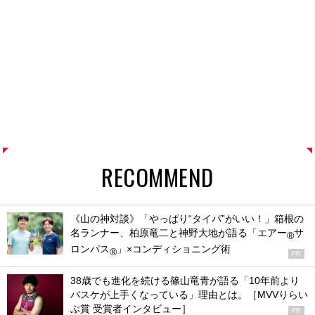
RECOMMEND
《山の神対談》「やっぱり“タイパ”がいい！」箱根の
名ランナー、柏原竜二と神野大地が語る「エアー
サ
®
ロンパス
」×コンディショニング術
®
PR
38歳でも進化を続ける篠山竜青が語る「10年前より
バスケが上手くなっている」理由とは。［MVVりらい
ぶ賞 受賞者インタビュー］
PR