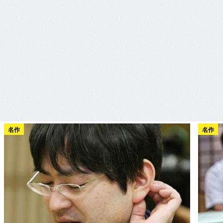
名作
名作