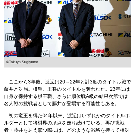
©Takuya Sugiyama
ここから3年後、渡辺は20～22年と計3度のタイトル戦で
藤井と対局。棋聖、王将のタイトルを奪われた。23年には
自身が保持する棋王戦、さらに順位戦A級の結果次第では
名人戦の挑戦者として藤井が登場する可能性もある。
初の竜王を得た04年以来、渡辺はいずれかのタイトルホ
ルダーとして将棋界の頂点を走り続けている。再び挑戦
者・藤井を迎え撃つ際には、どのような戦略を持って相対