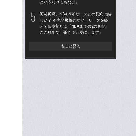
というわけでもない」
「“
河村勇輝、NBAペイサーズとの契約は厳
八村
しい？ 不完全燃焼のサマーリーグを終
「
えて決意新たに「NBAまでの2カ月間、
が
ここ数年で一番きつい夏にします」
と
もっと見る