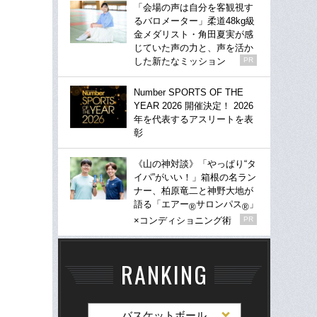
「会場の声は自分を客観視す
るバロメーター」柔道48kg級
金メダリスト・角田夏実が感
じていた声の力と、声を活か
した新たなミッション
PR
Number SPORTS OF THE
YEAR 2026 開催決定！ 2026
年を代表するアスリートを表
彰
《山の神対談》「やっぱり“タ
イパ”がいい！」箱根の名ラン
ナー、柏原竜二と神野大地が
語る「エアー
サロンパス
」
®
®
×コンディショニング術
PR
RANKING
バスケットボール