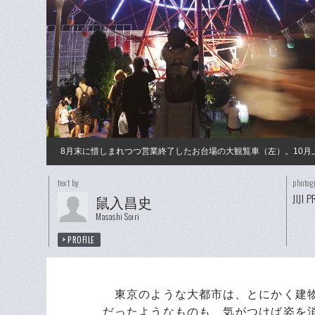
8月末に惜しまれつつ営業終了したお台場の大観覧車（左）。10
text by
photog
JIJI 
鼠入昌史
Masashi Soiri
PROFILE
東京のような大都市は、とにかく建物
だったようなものも、気がつけば姿を