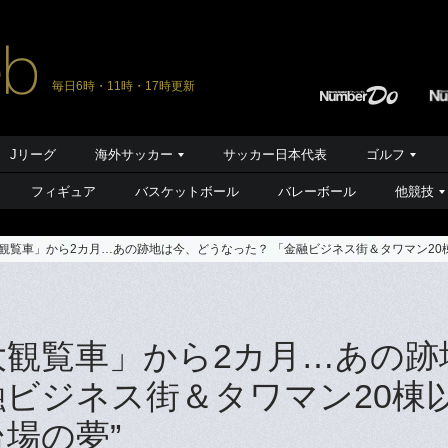
毎日6時・11時・17時更新
Jリーグ
海外サッカー
サッカー日本代表
ゴルフ
フィギュア
バスケットボール
バレーボール
他競技
観覧車」から2カ月…あの跡地は今、どうなった？ 「金融ビジネス街＆タワマン20
大観覧車」から2カ月…あの跡
融ビジネス街＆タワマン20棟
場の夢”