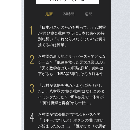
最新
24時間
週間
「日本バスケのためを思って…」八村塁
「
が“再び協会批判”ウラに日本代表への特
が“
別な想い「それなら来なくていいと切り
別
捨てるのは簡単」
捨
八村塁の新天地クリッパーズってどんな
八
チーム？「低迷を救った元大企業CEO」
チー
「天才数学者ばりの頭脳派HC」給料は
「
下がるも、“NBA第3章”にそろう好条件
下が
「八村が覚悟を決めたように語りだし
河村
た…」八村塁の“協会批判”はなぜこのタ
しい
イミングだった？ NBA会見で一体何が
えて
「“河村勇輝と再会”から一転…」
こ
八村塁が“協会批判”で揺れるバスケ界
「
「（ホーバスHCと）ボタンの掛け違い
た…
が始まったのは…」「誰かひとりが悪者
イミ