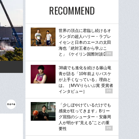
RECOMMEND
世界の頂点に君臨し続けるオ
ランダの超人ハリー・ラブレ
イセンと日本のエースの太田
海也「絶対王者から学ぶこ
と」《ケイリン国際対談②》
PR
38歳でも進化を続ける篠山竜
青が語る「10年前よりバスケ
が上手くなっている」理由と
は。［MVVりらいぶ賞 受賞者
インタビュー］
PR
「少しぼやけているだけでも
感覚が狂ってきます」Bリー
グ屈指のシューター・安藤周
人が明かす“見える”ことの重
要性
PR