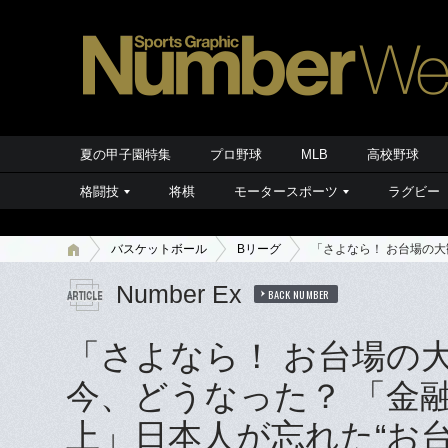
夏の甲子園特集
プロ野球
MLB
高校野球
格闘技
将棋
モータースポーツ
ラグビー
バスケットボール
Bリーグ
「さよなら！ お台場の大
Number Ex
BACK NUMBER
「さよなら！ お台場の
今、どうなった？ 「金
上」日本人が忘れた“お台