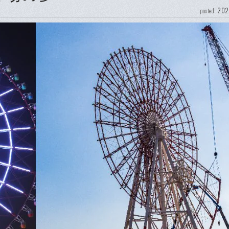
202
posted