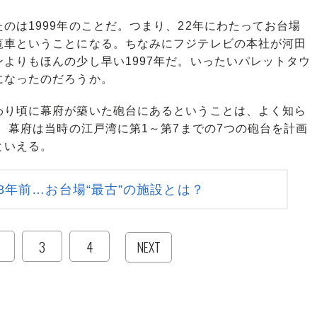
は1999年のことだ。つまり、22年にわたってお台場
覧車ということになる。ちなみにフジテレビの本社が河田
よりもほんの少し早い1997年だ。いったいパレットタウ
になったのだろうか。
り頃に幕府が築いた砲台にあるということは、よく知ら
後、幕府は当時の江戸湾に第1～第7までの7つの砲台を計画
といえる。
8年前…お台場“最古”の施設とは？
3
4
NEXT