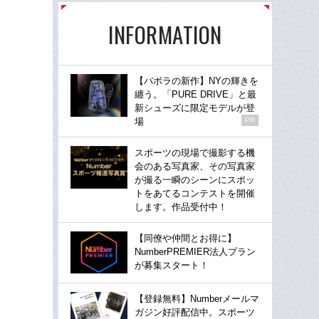
INFORMATION
【バボラの新作】NYの輝きを
纏う。「PURE DRIVE」と最
新シューズに限定モデルが登
場
PR
スポーツの現場で撮影する機
会のある写真家、その写真家
が撮る一瞬のシーンにスポッ
トをあてるコンテストを開催
します。作品受付中！
【同僚や仲間とお得に】
NumberPREMIER法人プラン
が募集スタート！
【登録無料】Numberメールマ
ガジン好評配信中。スポーツ