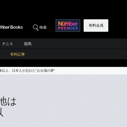
有料会員
検索
テニス
競馬
有料記事
棟以上」日本人が忘れた“お台場の夢”
地は
以