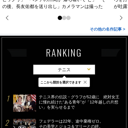
の後、長友佑都を送り出し」カメラマンは撮った
が吐露
その他の名作記事 >
RANKING
テニス
×
ここから競技を選択できます
最新
24時間
週間
テニス界の伝説・グラフが52歳に 絶対女王
に憧れ続けた“ある青年”が「12年越しの片想
い」を実らせるまで
フェデラーは22年、途中棄権ゼロ。
その美学とジョコ＆マリーとの絆。