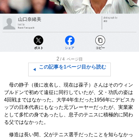
photograph by
山口奈緒美
AFLO
text by
Naomi Yamaguchi
ポスト
シェア
コピー
2
/4
ページ目
この記事を1ページ目から読む
母の静子（後に改名し、現在は葆子）さんはそのウィン
ブルドンで初めて遠征に同行していたが、父・功氏の姿は
4回戦まではなかった。大学4年生だった1956年にデビスカ
ップの日本代表にもなった元プレーヤーだったが、実業家
として多忙の身であったし、息子のテニスに積極的に関わ
る父ではなかった。
修造は長い間、父がテニス選手だったことを知らなかっ