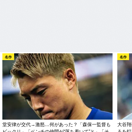
名作
名作
堂安律が交代→激怒…何があった？「森保一監督も
大谷翔
ビックリ」「ベンチの仲間が“落ち着いて”と」「そ
ろを打