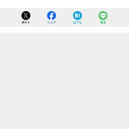
ポスト
シェア
はてな
送る