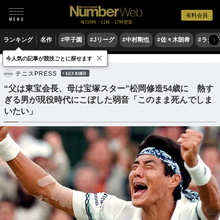
有料会員
毎日6時・11時・17時更新
ランキング
名作
#甲子園
#Jリーグ
#中村剛也
#佐々木朗希
#ラグ
〉
×
今人気の記事が競技ごとに探せます
テニス
男子テニス
テニスPRESS
BACK NUMBER
“父は東宝会長、母は宝塚スター”松岡修造54歳に 熱す
ぎる男が現役時代にこぼした弱音「このまま死んでしま
いたい」