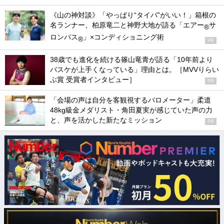
《山の神対談》「やっぱり“タイパ”がいい！」箱根の
名ランナー、柏原竜二と神野大地が語る「エアー
サ
®
ロンパス
」×コンディショニング術
®
PR
38歳でも進化を続ける篠山竜青が語る「10年前より
バスケが上手くなっている」理由とは。［MVVりらい
ぶ賞 受賞者インタビュー］
PR
「会場の声は自分を客観視するバロメーター」柔道
48kg級金メダリスト・角田夏実が感じていた声の力
と、声を活かした新たなミッション
PR