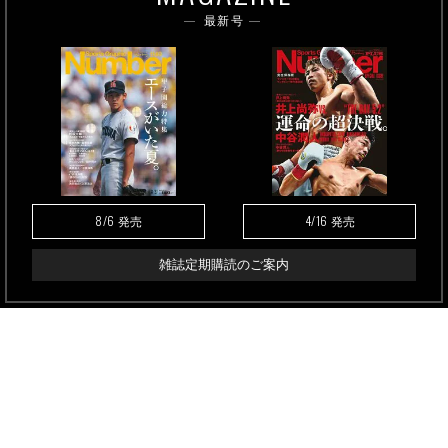
最新号
8/6
4/16
発売
発売
雑誌定期購読のご案内