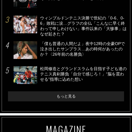
ウィンブルドンテニス決勝で世紀の「0-6、0-
6」敗戦に涙…グラフの全仏「こんなに早く終
わって申しわけない」事件以来の「大惨事」は
なぜ起きた？
「僕も普通の人間だよ」夜中12時の全豪OPで
泣き出したサンプラス…あの時何があったの
か？〈26年前の名勝負〉
松岡修造とグランドスラムを目指す子ども達の
テニス真剣勝負「自分で感じろ！」“脳を震わ
せる”指導に込めた想い
もっと見る
MAGAZINE