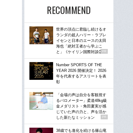
RECOMMEND
世界の頂点に君臨し続けるオ
ランダの超人ハリー・ラブレ
イセンと日本のエースの太田
海也「絶対王者から学ぶこ
と」《ケイリン国際対談②》
PR
Number SPORTS OF THE
YEAR 2026 開催決定！ 2026
年を代表するアスリートを表
彰
「会場の声は自分を客観視す
るバロメーター」柔道48kg級
金メダリスト・角田夏実が感
じていた声の力と、声を活か
した新たなミッション
PR
38歳でも進化を続ける篠山竜