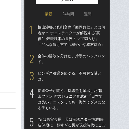
最新
24時間
週間
檜山沙耶と真剣交際「西岡良仁」とは何
テニ
者か？ テニスライターが解説する“実
女王
像”「錦織以来の世界トップ30入り」
し
「どんな負け方でも穏やかな取材対応」
テ
全仏の勝敗を分けた、片手のバックハン
マ
ド。
った
ン”
ヒンギス引退をめぐる、不可解な謎と
は。
世界
の
伊達公子が聞く、錦織圭を輩出した“盛
「記
田ファンド”のジュニア育成術「日本で
女”
は良いテニスをしても、海外でダメにな
る子もいる」
檜
者か
“父は東宝会長、母は宝塚スター”松岡修
像”
造54歳に 熱すぎる男が現役時代にこぼ
「