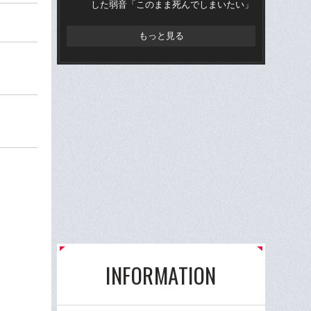
した弱音「このまま死んでしまいたい」
錦
小学
もっと見る
INFORMATION