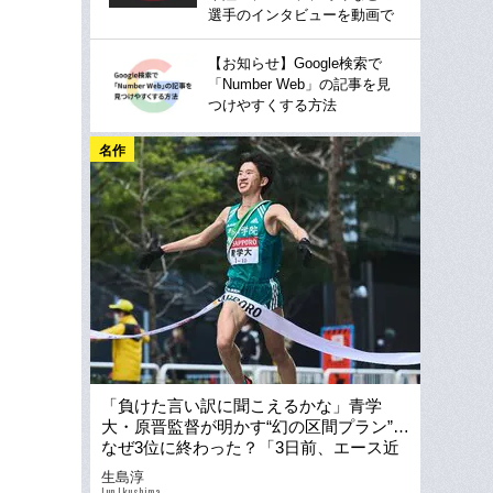
選手のインタビューを動画で
【お知らせ】Google検索で
「Number Web」の記事を見
つけやすくする方法
名作
「負けた言い訳に聞こえるかな」青学
大・原晋監督が明かす“幻の区間プラン”…
なぜ3位に終わった？「3日前、エース近
藤が相談にきました」
生島淳
Jun Ikushima