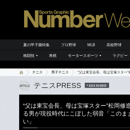
夏の甲子園特集
プロ野球
MLB
高校野球
格闘技
将棋
モータースポーツ
ラグビー
テニス
男子テニス
“父は東宝会長、母は宝塚スター
テニスPRESS
BACK NUMBER
“父は東宝会長、母は宝塚スター”松岡修造
る男が現役時代にこぼした弱音「このま
い」