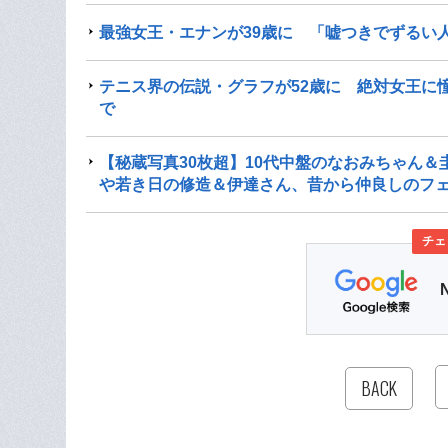
最強女王・エナンが39歳に 「嘘つきでずるい人
テニス界の伝説・グラフが52歳に 絶対女王に憧
で
【秘蔵写真30枚超】10代中盤のなおみちゃん
や若き日の修造＆伊達さん、昔から仲良しのフ
チェ
BACK