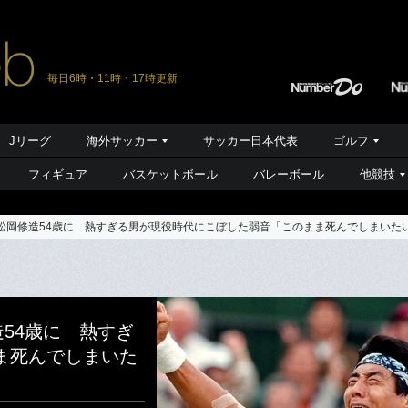
毎日6時・11時・17時更新
Jリーグ
海外サッカー
サッカー日本代表
ゴルフ
フィギュア
バスケットボール
バレーボール
他競技
”松岡修造54歳に 熱すぎる男が現役時代にこぼした弱音「このまま死んでしまいた
54歳に 熱すぎ
ま死んでしまいた