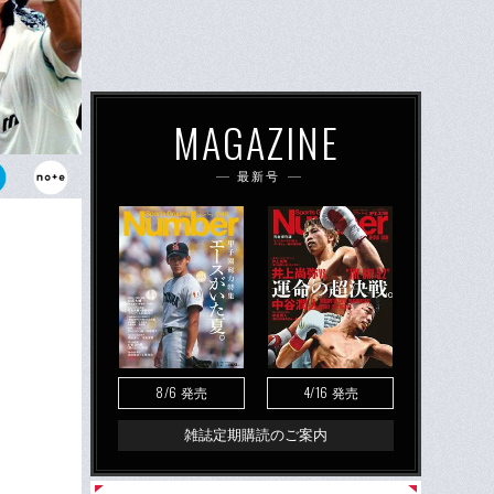
MAGAZINE
最新号
62年ぶり
8/6
4/16
発売
発売
雑誌定期購読のご案内