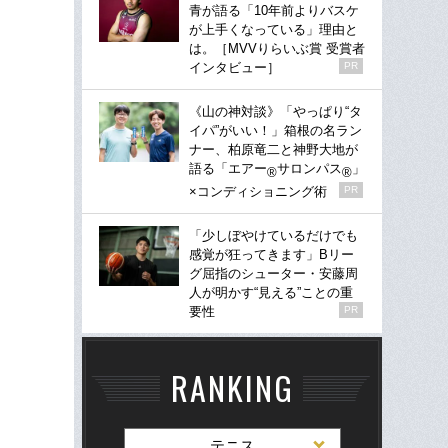
青が語る「10年前よりバスケ
が上手くなっている」理由と
は。［MVVりらいぶ賞 受賞者
インタビュー］
PR
《山の神対談》「やっぱり“タ
イパ”がいい！」箱根の名ラン
ナー、柏原竜二と神野大地が
語る「エアー
サロンパス
」
®
®
×コンディショニング術
PR
「少しぼやけているだけでも
感覚が狂ってきます」Bリー
グ屈指のシューター・安藤周
人が明かす“見える”ことの重
要性
PR
RANKING
テニス