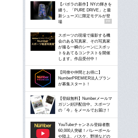
【バボラの新作】NYの輝きを
纏う。「PURE DRIVE」と最
新シューズに限定モデルが登
場
PR
スポーツの現場で撮影する機
会のある写真家、その写真家
が撮る一瞬のシーンにスポッ
トをあてるコンテストを開催
します。作品受付中！
【同僚や仲間とお得に】
NumberPREMIER法人プラン
が募集スタート！
【登録無料】Numberメールマ
ガジン好評配信中。スポーツ
の「今」をメールでお届け！
YouTubeチャンネル登録者数
60,000人突破！バレーボール
や陸上、バスケ、野球などの