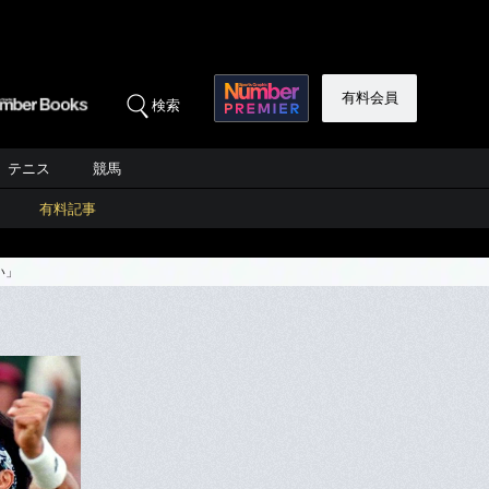
有料会員
検索
テニス
競馬
有料記事
い」