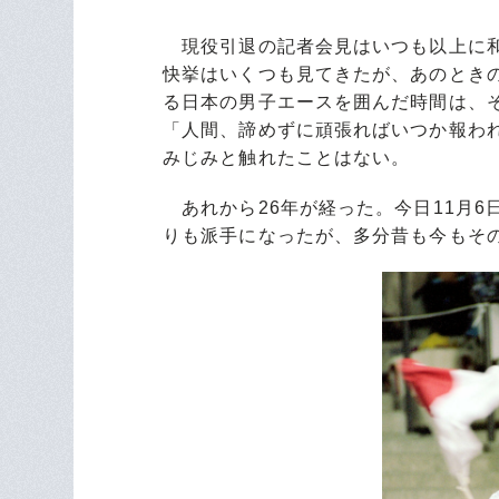
現役引退の記者会見はいつも以上に和
快挙はいくつも見てきたが、あのとき
る日本の男子エースを囲んだ時間は、
「人間、諦めずに頑張ればいつか報わ
みじみと触れたことはない。
あれから26年が経った。今日11月6
りも派手になったが、多分昔も今もそ