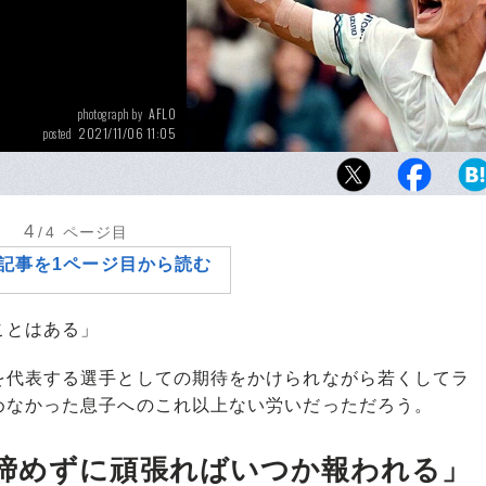
AFLO
photograph by
2021/11/06 11:05
posted
1995年のウィンブルドンで、日本人の男子選手
となるベスト8進出を決めた松岡修造
4
/4
ページ目
記事を1ページ目から読む
ことはある」
代表する選手としての期待をかけられながら若くしてラ
めなかった息子へのこれ以上ない労いだっただろう。
諦めずに頑張ればいつか報われる」