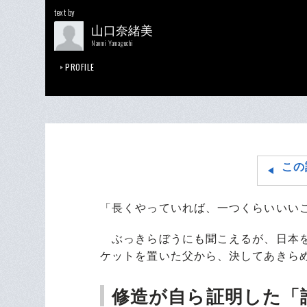
text by
山口奈緒美
Naomi Yamaguchi
PROFILE
この
「長くやっていれば、一つくらいいい
ぶっきらぼうにも聞こえるが、日本を
ケットを置いた父から、決してあきら
修造が自ら証明した「