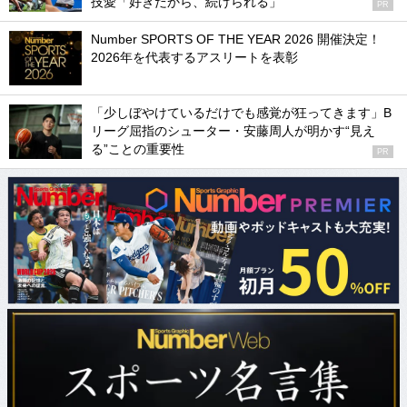
技愛「好きだから、続けられる」
PR
Number SPORTS OF THE YEAR 2026 開催決定！
2026年を代表するアスリートを表彰
「少しぼやけているだけでも感覚が狂ってきます」B
リーグ屈指のシューター・安藤周人が明かす“見え
る”ことの重要性
PR