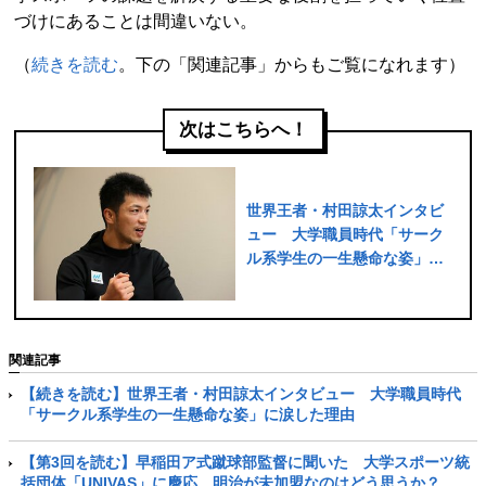
づけにあることは間違いない。
（
続きを読む
。下の「関連記事」からもご覧になれます）
次はこちらへ！
世界王者・村田諒太インタビ
ュー 大学職員時代「サーク
ル系学生の一生懸命な姿」に
涙した理由
関連記事
【続きを読む】世界王者・村田諒太インタビュー 大学職員時代
「サークル系学生の一生懸命な姿」に涙した理由
【第3回を読む】早稲田ア式蹴球部監督に聞いた 大学スポーツ統
括団体「UNIVAS」に慶応、明治が未加盟なのはどう思うか？