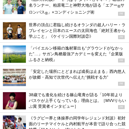
名ランナー、柏原竜二と神野大地が語る「エアー
サ
®
ロンパス
」×コンディショニング術
®
PR
世界の頂点に君臨し続けるオランダの超人ハリー・ラ
ブレイセンと日本のエースの太田海也「絶対王者から
学ぶこと」《ケイリン国際対談②》
PR
「バイエルン移籍の逸材輩出も“グラウンドがなかっ
た”…」サガン鳥栖最強アカデミーを変えた『企業版
ふるさと納税』
PR
「安定した場所にとどまれば成長は止まる」西内悠人
が故郷・高知で次世代へ伝えた“挑戦する力”
PR
38歳でも進化を続ける篠山竜青が語る「10年前より
バスケが上手くなっている」理由とは。［MVVりらい
ぶ賞 受賞者インタビュー］
PR
《ラグビー界と体操界の同学年レジェンド対談》初対
面のリーチマイケルと内村航平が本音で語り合った競