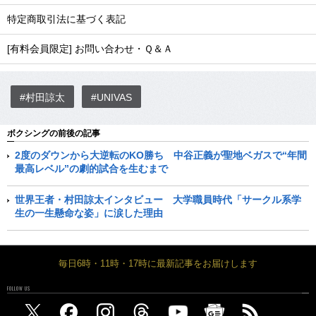
特定商取引法に基づく表記
[有料会員限定] お問い合わせ・Ｑ＆Ａ
#村田諒太
#UNIVAS
ボクシングの前後の記事
2度のダウンから大逆転のKO勝ち 中谷正義が聖地ベガスで“年間
最高レベル”の劇的試合を生むまで
世界王者・村田諒太インタビュー 大学職員時代「サークル系学
生の一生懸命な姿」に涙した理由
毎日6時・11時・17時に最新記事をお届けします
FOLLOW US