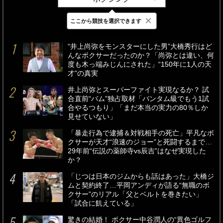
×
ここから競技を選択できます
最新
24時間
週間
“井上尚弥をモンスターにした男”大橋秀行はど
んなボクサーだったのか？「尚弥とは違い、何
度も木っ端みじんにされた」“150年に1人の天
才”の真実
井上尚弥とスーパーファイト実現なるか？ 試
合直前“バム”独占取材「バンタム級でもう1試
合やるつもり」「まだ本当の実力の80％しか
見せていない」
「暴走行為で逮捕＆対戦相手の死亡」平凡なボ
クサーが天才“浪速のジョー”と死闘するまで…
29年前“伝説の薬師寺vs辰吉”はなぜ実現した
か？
「じつは日本のジムからも話はあった」大橋ジ
ムと契約終了…平岡アンディが語る“無職のボ
クサー”のリアル「父とベルトを巻きたい」
「試合に飢えている」
驚きの結婚！ ボクサー中谷潤人の“異色ゴルフ