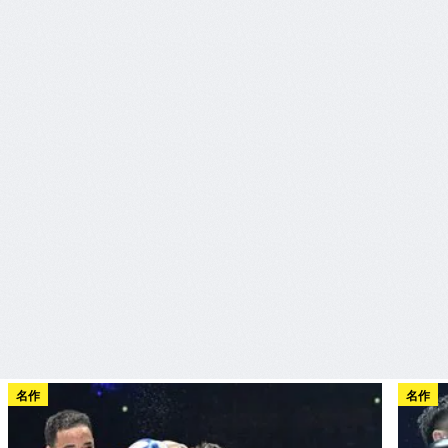
名作
名作