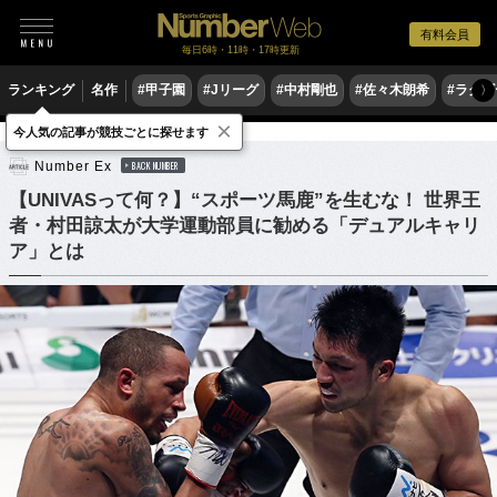
有料会員
毎日6時・11時・17時更新
ランキング
名作
#甲子園
#Jリーグ
#中村剛也
#佐々木朗希
#ラグ
〉
×
今人気の記事が競技ごとに探せます
格闘技
ボクシング
Number Ex
BACK NUMBER
【UNIVASって何？】“スポーツ馬鹿”を生むな！ 世界王
者・村田諒太が大学運動部員に勧める「デュアルキャリ
ア」とは