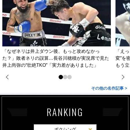
「なぜネリは井上ダウン後、もっと攻めなかっ
「えっ
た？」敗者ネリの誤算…長谷川穂積が実況席で見た
変”を
井上尚弥の“壮絶TKO”「実力差がありました」
もう立
その他の名作記事 >
RANKING
ボクシング