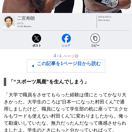
photograph by
二宮寿朗
Getty Images
text by
Toshio Ninomiya
ポスト
シェア
コピー
4
/4
ページ目
この記事を1ページ目から読む
「“スポーツ馬鹿”を生んでしまう」
「大学で職員をさせてもらった経験は僕にとってかなり大
きかった。大学生のころは“日本一になった村田くん”で通
用しましたけど、職員になって学生部の机に座って“エクセ
ルもワードも使えない村田くん”に変わりましたから。俺っ
て勘違いしていたな、無力だったんだなって痛感させられ
ましたよ。学生のときにもっと分かっていればって。