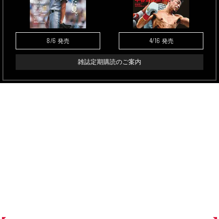
8/6
4/16
発売
発売
雑誌定期購読のご案内