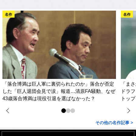
名作
名作
「落合博満は巨人軍に裏切られたのか」落合が否定
「まさ
した「巨人退団会見で涙」報道…清原FA騒動、なぜ
ドラフ
43歳落合博満は現役引退を選ばなかった？
トップ
その他の名作記事 >