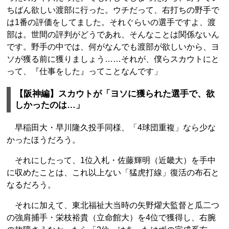
ちばん欲しい渡部に行った。ウチだって、右打ちの野手で
は1番の評価をしてました。それぐらいの選手ですよ、渡
部は。世間の評判がどうであれ、そんなことは関係ないん
です。野手の中では、何がなんでも渡部が欲しいから、ヨ
ソが獲る前に獲りましょう……それが、僕らスカウトにと
って、『仕事をした』ってことなんです」
【阪神編】スカウトが「ヨソに獲られた選手で、欲
しかったのは…」
早稲田大・早川隆久投手同様、「4球団重複」なら少な
かったほうだろう。
それにしたって、1位入札・佐藤輝明（近畿大）を手中
に収めたことは、これ以上ない「猛虎打線」復活の布石と
なるだろう。
それに加えて、東北福祉大当時の矢野燿大監督と瓜二つ
の強肩捕手・栄枝裕貴（立命館大）を4位で獲得し、右腕