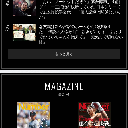
「おい、ノーヒットだぞ？」落合博満より前に
ダイエー王貞治が決断していた“日本シリーズ
で無安打投手交代”…「個人記録は関係ないん
だ」
森友哉は新今宮駅のホームから飛び降り
た…“伝説の人命救助”、親友が明かす「ふたり
でおじいちゃんを抱えて」「死ぬまで切れない
縁」
もっと見る
MAGAZINE
最新号