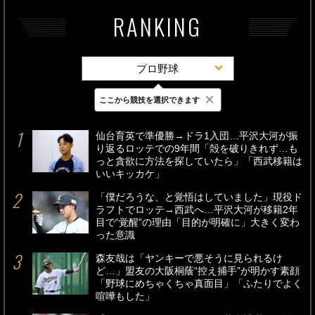
RANKING
プロ野球
×
ここから競技を選択できます
最新
24時間
週間
仙台育英で準優勝→ドラ1入団…平沢大河が振
り返るロッテでの9年間「殻を破りきれず…も
っと貪欲に方法を探していたら」「西武移籍は
いいキッカケ」
「僕だろうな、と覚悟はしていました」現役ド
ラフトでロッテ→西武へ…平沢大河が移籍2年
目で“覚醒”の理由「目的が明確に」大きく変わ
った意識
森友哉は「ヤンキーで悪そうに見られるけ
ど…」盟友の大阪桐蔭“控え捕手”が明かす素顔
「野球にめちゃくちゃ真面目」「ふたりでよく
喧嘩もした」