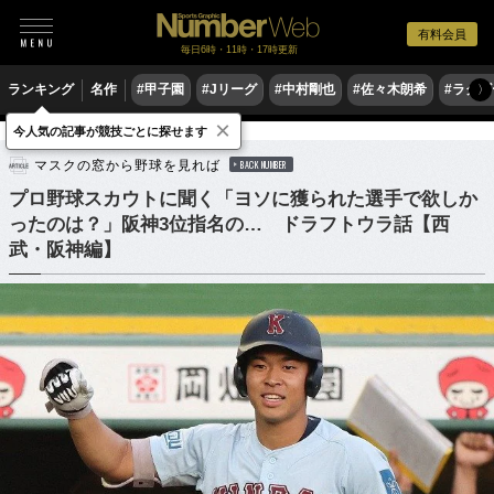
有料会員
毎日6時・11時・17時更新
ランキング
名作
#甲子園
#Jリーグ
#中村剛也
#佐々木朗希
#ラグ
〉
×
今人気の記事が競技ごとに探せます
野球
プロ野球
ドラフト会議
マスクの窓から野球を見れば
BACK NUMBER
プロ野球スカウトに聞く「ヨソに獲られた選手で欲しか
ったのは？」阪神3位指名の… ドラフトウラ話【西
武・阪神編】