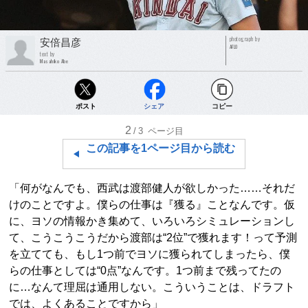
photograph by
安倍昌彦
AFLO
text by
Masahiko Abe
ポスト
シェア
コピー
2
/3
ページ目
この記事を1ページ目から読む
「何がなんでも、西武は渡部健人が欲しかった……それだ
けのことですよ。僕らの仕事は『獲る』ことなんです。仮
に、ヨソの情報かき集めて、いろいろシミュレーションし
て、こうこうこうだから渡部は“2位”で獲れます！って予測
を立てても、もし1つ前でヨソに獲られてしまったら、僕
らの仕事としては“0点”なんです。1つ前まで残ってたの
に…なんて理屈は通用しない。こういうことは、ドラフト
では、よくあることですから」