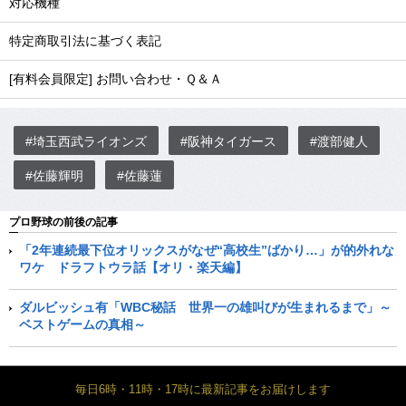
対応機種
特定商取引法に基づく表記
[有料会員限定] お問い合わせ・Ｑ＆Ａ
#埼玉西武ライオンズ
#阪神タイガース
#渡部健人
#佐藤輝明
#佐藤蓮
プロ野球の前後の記事
「2年連続最下位オリックスがなぜ“高校生”ばかり…」が的外れな
ワケ ドラフトウラ話【オリ・楽天編】
ダルビッシュ有「WBC秘話 世界一の雄叫びが生まれるまで」～
ベストゲームの真相～
毎日6時・11時・17時に最新記事をお届けします