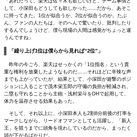
「あれだって、楽天は佐々木も欲しいけど、チーム事情と
して、小深田もどうしても欲しかった……だから、あそこ
に持ってきた。1位が似合うか、2位が似合うのか。たぶ
ん、ファンの人たちは、そのへんで驚いたり、批判したり
するんでしょうけど、僕ら現場の人間は感覚がちょっと違
うんですね」
「繰り上げ1位は僕らから見れば“2位”」
昨年の今ごろ、楽天はせっかくの「1位指名」という貴
重な権利を放棄したようなものだ……それほどに辛辣な声
までも上がっていたが、結果として、小深田が遊撃のポジ
ションに入ることで茂木栄五郎の守備の負担が軽減され、
二塁も守れることから主砲・浅村栄斗をDHで起用して、
体力を温存させる効果もあった。
そして、それ以上に、小深田本人も2割8分前後の打率を
マークしながら、リードオフマンとしても活躍し、「新人
王」を競うまでに頭角を現わしているのだから、まったく
頭が下がるばかりだ。