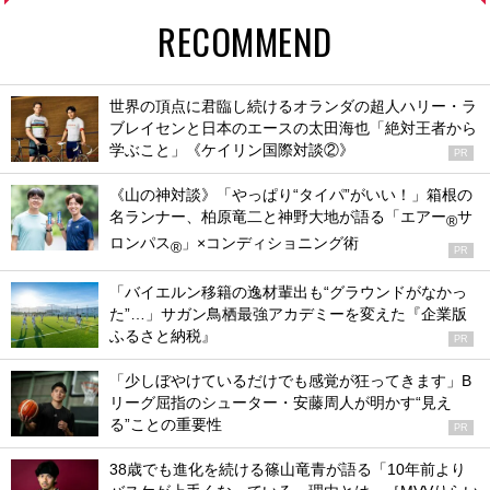
RECOMMEND
世界の頂点に君臨し続けるオランダの超人ハリー・ラ
ブレイセンと日本のエースの太田海也「絶対王者から
学ぶこと」《ケイリン国際対談②》
PR
《山の神対談》「やっぱり“タイパ”がいい！」箱根の
名ランナー、柏原竜二と神野大地が語る「エアー
サ
®
ロンパス
」×コンディショニング術
®
PR
「バイエルン移籍の逸材輩出も“グラウンドがなかっ
た”…」サガン鳥栖最強アカデミーを変えた『企業版
ふるさと納税』
PR
「少しぼやけているだけでも感覚が狂ってきます」B
リーグ屈指のシューター・安藤周人が明かす“見え
る”ことの重要性
PR
38歳でも進化を続ける篠山竜青が語る「10年前より