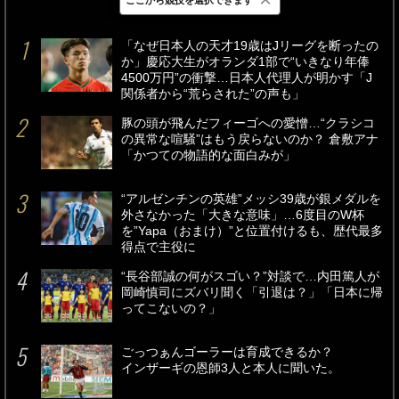
最新
24時間
週間
「なぜ日本人の天才19歳はJリーグを断ったの
か」慶応大生がオランダ1部で“いきなり年俸
4500万円”の衝撃…日本人代理人が明かす「J
関係者から“荒らされた”の声も」
豚の頭が飛んだフィーゴへの愛憎…“クラシコ
の異常な喧騒”はもう戻らないのか？ 倉敷アナ
「かつての物語的な面白みが」
“アルゼンチンの英雄”メッシ39歳が銀メダルを
外さなかった「大きな意味」…6度目のW杯
を”Yapa（おまけ）”と位置付けるも、歴代最多
得点で主役に
“長谷部誠の何がスゴい？”対談で…内田篤人が
岡崎慎司にズバリ聞く「引退は？」「日本に帰
ってこないの？」
ごっつぁんゴーラーは育成できるか？
インザーギの恩師3人と本人に聞いた。