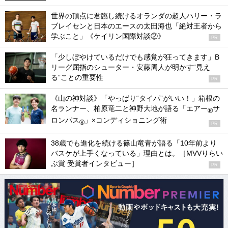
世界の頂点に君臨し続けるオランダの超人ハリー・ラ
ブレイセンと日本のエースの太田海也「絶対王者から
学ぶこと」《ケイリン国際対談②》
PR
「少しぼやけているだけでも感覚が狂ってきます」B
リーグ屈指のシューター・安藤周人が明かす“見え
る”ことの重要性
PR
《山の神対談》「やっぱり“タイパ”がいい！」箱根の
名ランナー、柏原竜二と神野大地が語る「エアー
サ
®
ロンパス
」×コンディショニング術
®
PR
38歳でも進化を続ける篠山竜青が語る「10年前より
バスケが上手くなっている」理由とは。［MVVりらい
ぶ賞 受賞者インタビュー］
PR