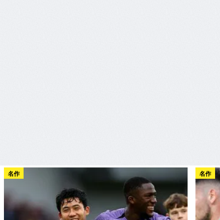
名作
名作