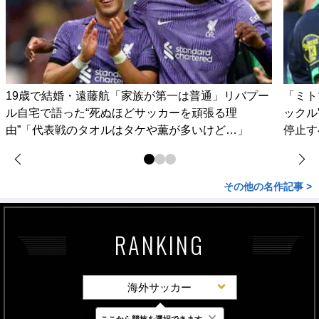
19歳で結婚・遠藤航「家族が第一は普通」リバプー
「ミト
ル自宅で語った“死ぬほどサッカーを頑張る理
ックル
由”「代表戦のタオルはタケや薫が多いけど…」
停止す
その他の名作記事 >
RANKING
海外サッカー
×
ここから競技を選択できます