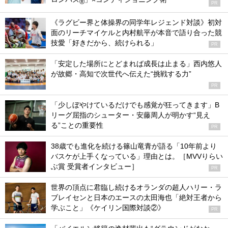
®
PR
《ラグビー界と体操界の同学年レジェンド対談》初対
面のリーチマイケルと内村航平が本音で語り合った競
技愛「好きだから、続けられる」
PR
「安定した場所にとどまれば成長は止まる」西内悠人
が故郷・高知で次世代へ伝えた“挑戦する力”
PR
「少しぼやけているだけでも感覚が狂ってきます」B
リーグ屈指のシューター・安藤周人が明かす“見え
る”ことの重要性
PR
38歳でも進化を続ける篠山竜青が語る「10年前より
バスケが上手くなっている」理由とは。［MVVりらい
ぶ賞 受賞者インタビュー］
PR
世界の頂点に君臨し続けるオランダの超人ハリー・ラ
ブレイセンと日本のエースの太田海也「絶対王者から
学ぶこと」《ケイリン国際対談②》
PR