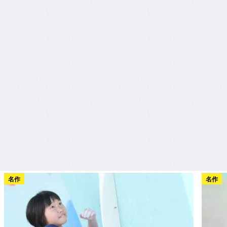
名作
名作