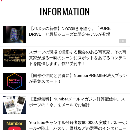
INFORMATION
【バボラの新作】NYの輝きを纏う。「PURE
DRIVE」と最新シューズに限定モデルが登場
PR
スポーツの現場で撮影する機会のある写真家、その写
真家が撮る一瞬のシーンにスポットをあてるコンテス
トを開催します。作品受付中！
【同僚や仲間とお得に】NumberPREMIER法人プラン
が募集スタート！
【登録無料】Numberメールマガジン好評配信中。ス
ポーツの「今」をメールでお届け！
YouTubeチャンネル登録者数60,000人突破！バレーボ
ールや陸上、バスケ、野球などの選手のインタビュー