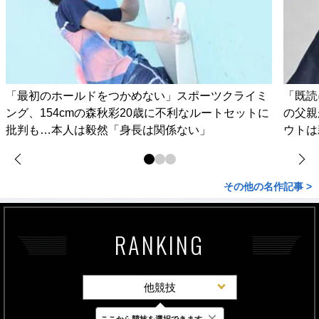
「最初のホールドをつかめない」スポーツクライミ
「既読
ング、154cmの森秋彩20歳に不利なルートセットに
の父親
批判も…本人は毅然「身長は関係ない」
ウトは
その他の名作記事 >
RANKING
他競技
×
ここから競技を選択できます