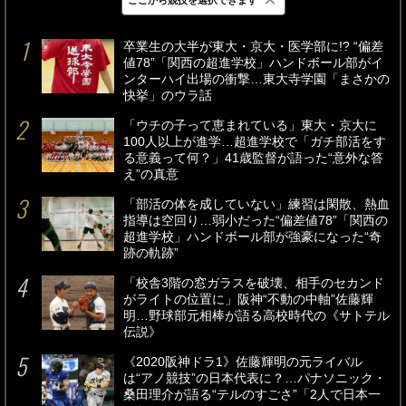
最新
24時間
週間
卒業生の大半が東大・京大・医学部に!? “偏差
値78”「関西の超進学校」ハンドボール部がイ
ンターハイ出場の衝撃…東大寺学園「まさかの
快挙」のウラ話
「ウチの子って恵まれている」東大・京大に
100人以上が進学…超進学校で「ガチ部活をす
る意義って何？」41歳監督が語った“意外な答
え”の真意
「部活の体を成していない」練習は閑散、熱血
指導は空回り…弱小だった“偏差値78”「関西の
超進学校」ハンドボール部が強豪になった“奇
跡の軌跡”
「校舎3階の窓ガラスを破壊、相手のセカンド
がライトの位置に」阪神“不動の中軸”佐藤輝
明…野球部元相棒が語る高校時代の《サトテル
伝説》
《2020阪神ドラ1》佐藤輝明の元ライバル
は“アノ競技”の日本代表に？…パナソニック・
桑田理介が語る“テルのすごさ”「2人で日本一