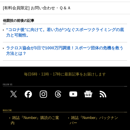
[有料会員限定] お問い合わせ・Ｑ＆Ａ
他競技の前後の記事
“コロナ後”に向けて。若い力がつなぐスポーツクライミングの底
力と可能性。
ラクロス協会が3日で1000万円調達！スポーツ団体の危機を救う
方法とは？
毎日6時・11時・17時に最新記事をお届けします
FOLLOW US
MAGAZINE
雑誌『Number』購読のご案
雑誌『Number』バックナン
内
バー