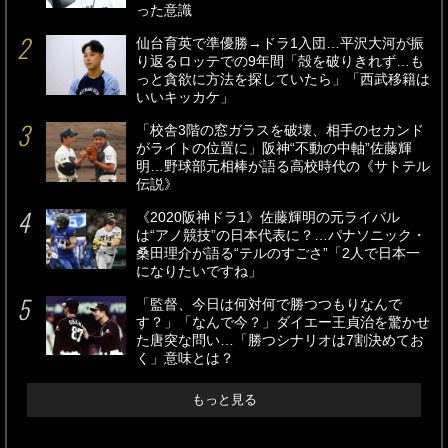
った意識
仙台育英で準優勝→ドラ1入団…平沢大河が振
り返るロッテでの9年間「殻を破りきれず…も
っと貪欲に方法を探していたら」「西武移籍は
いいキッカケ」
「校舎3階の窓ガラスを破壊、相手のセカンド
がライトの位置に」阪神“不動の中軸”佐藤輝
明…野球部元相棒が語る高校時代の《サトテル
伝説》
《2020阪神ドラ1》佐藤輝明の元ライバル
は“アノ競技”の日本代表に？…パナソニック・
桑田理介が語る“テルのすごさ”「2人で日本一
になりたいですね」
「監督、今日は何対何で勝つつもりなんで
す？」「なんで今？」ダイエー王貞治を驚かせ
た唐突な問い…「勝つシナリオは7割決めてお
く」意味とは？
もっと見る