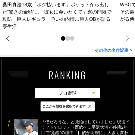
桑田真澄18歳「ボク払います」ポケットから出し
WBC
た“驚きの金額”…「彼女に会いたくて」寮の門限で
その裏
攻防、巨人レギュラー争いの内情…巨人OBが語る
がる侍
寮生活
その他の名作記事 >
RANKING
プロ野球
×
ここから競技を選択できます
最新
24時間
週間
「僕だろうな、と覚悟はしていました」現役ド
ラフトでロッテ→西武へ…平沢大河が移籍2年
目で“覚醒”の理由「目的が明確に」大きく変わ