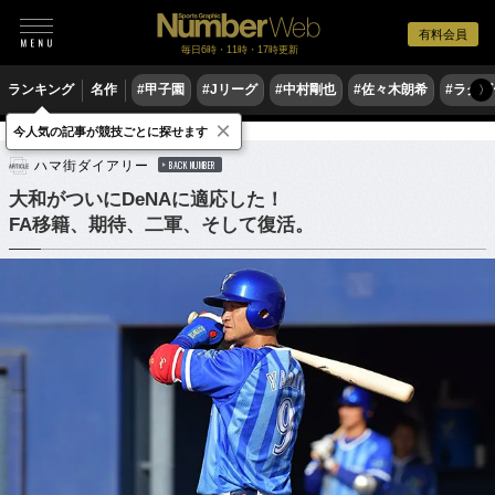
有料会員
毎日6時・11時・17時更新
ランキング
名作
#甲子園
#Jリーグ
#中村剛也
#佐々木朗希
#ラグ
〉
×
今人気の記事が競技ごとに探せます
野球
プロ野球
ハマ街ダイアリー
BACK NUMBER
大和がついにDeNAに適応した！
FA移籍、期待、二軍、そして復活。