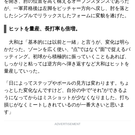
を開き、肘の位置を高く構えるオープンスタンスであった
が、一軍昇格後は左脚をピッチャー方向へ戻し、肘を落と
したシンプルでリラックスしたフォームに変貌を遂げた。
ヒットを量産、長打率も倍増。
大和は「基本的には以前と一緒」と言うが、変化は明ら
かだった。ゾーンを広く使い、“点”ではなく“面”で捉えるバ
ッティング。初球から積極的に振っていくこともあれば、
しっかりと粘っては逆方向へ弾き返すなど大和はヒットを
量産していった。
「日によってステップやボールの見方は変わります。ちょ
っとした変化なんですけど、自分の中で“それ”ができるよ
うになってからはミスショットが少なくなりました。打ち
損じがなくミートしきれているのが一番大きいと思いま
す」
ADVERTISEMENT