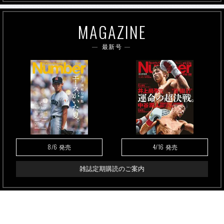
MAGAZINE
最新号
8/6
4/16
発売
発売
雑誌定期購読のご案内