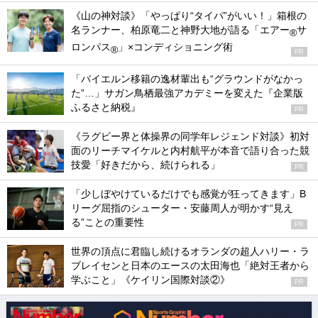
《山の神対談》「やっぱり“タイパ”がいい！」箱根の
名ランナー、柏原竜二と神野大地が語る「エアー
サ
®
ロンパス
」×コンディショニング術
®
PR
「バイエルン移籍の逸材輩出も“グラウンドがなかっ
た”…」サガン鳥栖最強アカデミーを変えた『企業版
ふるさと納税』
PR
《ラグビー界と体操界の同学年レジェンド対談》初対
面のリーチマイケルと内村航平が本音で語り合った競
技愛「好きだから、続けられる」
PR
「少しぼやけているだけでも感覚が狂ってきます」B
リーグ屈指のシューター・安藤周人が明かす“見え
る”ことの重要性
PR
世界の頂点に君臨し続けるオランダの超人ハリー・ラ
ブレイセンと日本のエースの太田海也「絶対王者から
学ぶこと」《ケイリン国際対談②》
PR