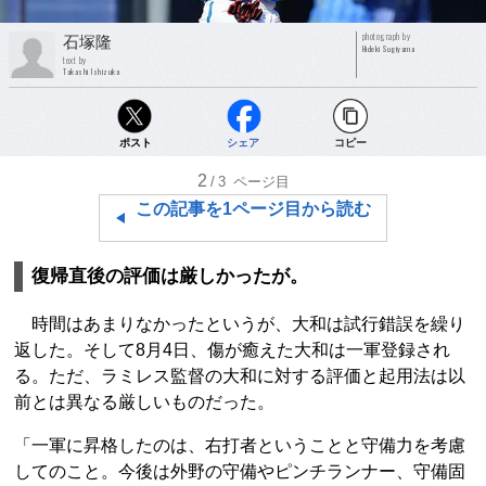
photograph by
石塚隆
Hideki Sugiyama
text by
Takashi Ishizuka
ポスト
シェア
コピー
2
/3
ページ目
この記事を1ページ目から読む
復帰直後の評価は厳しかったが。
時間はあまりなかったというが、大和は試行錯誤を繰り
返した。そして8月4日、傷が癒えた大和は一軍登録され
る。ただ、ラミレス監督の大和に対する評価と起用法は以
前とは異なる厳しいものだった。
「一軍に昇格したのは、右打者ということと守備力を考慮
してのこと。今後は外野の守備やピンチランナー、守備固