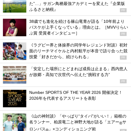
た”…」サガン鳥栖最強アカデミーを変えた『企業版
ふるさと納税』
PR
38歳でも進化を続ける篠山竜青が語る「10年前より
バスケが上手くなっている」理由とは。［MVVりらい
ぶ賞 受賞者インタビュー］
PR
《ラグビー界と体操界の同学年レジェンド対談》初対
面のリーチマイケルと内村航平が本音で語り合った競
技愛「好きだから、続けられる」
PR
「安定した場所にとどまれば成長は止まる」西内悠人
が故郷・高知で次世代へ伝えた“挑戦する力”
PR
Number SPORTS OF THE YEAR 2026 開催決定！
2026年を代表するアスリートを表彰
《山の神対談》「やっぱり“タイパ”がいい！」箱根の
名ランナー、柏原竜二と神野大地が語る「エアー
サ
®
ロンパス
」×コンディショニング術
®
PR