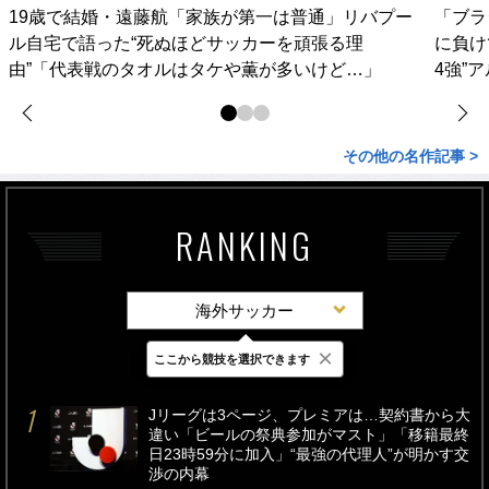
19歳で結婚・遠藤航「家族が第一は普通」リバプー
「ブラ
ル自宅で語った“死ぬほどサッカーを頑張る理
に負け
由”「代表戦のタオルはタケや薫が多いけど…」
4強”
その他の名作記事 >
RANKING
海外サッカー
×
ここから競技を選択できます
最新
24時間
週間
Jリーグは3ページ、プレミアは…契約書から大
違い「ビールの祭典参加がマスト」「移籍最終
日23時59分に加入」“最強の代理人”が明かす交
渉の内幕