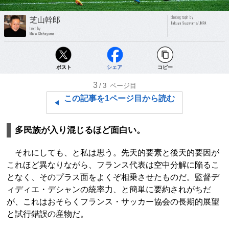
photograph by
芝山幹郎
Takuya Sugiyama/JMPA
text by
Mikio Shibayama
ポスト
シェア
コピー
3
/3
ページ目
この記事を1ページ目から読む
多民族が入り混じるほど面白い。
それにしても、と私は思う。先天的要素と後天的要因が
これほど異なりながら、フランス代表は空中分解に陥るこ
となく、そのプラス面をよくぞ相乗させたものだ。監督デ
ィディエ・デシャンの統率力、と簡単に要約されがちだ
が、これはおそらくフランス・サッカー協会の長期的展望
と試行錯誤の産物だ。