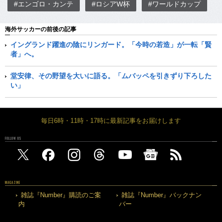
#エンゴロ・カンテ
#ロシアW杯
#ワールドカップ
海外サッカーの前後の記事
イングランド躍進の陰にリンガード。「今時の若造」が一転「賢
者」へ。
堂安律、その野望を大いに語る。「ムバッペを引きずり下ろした
い」
毎日6時・11時・17時に最新記事をお届けします
FOLLOW US
MAGAZINE
雑誌『Number』購読のご案
雑誌『Number』バックナン
内
バー