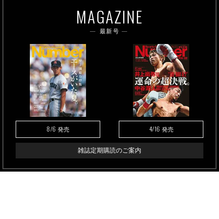
MAGAZINE
最新号
8/6
4/16
発売
発売
雑誌定期購読のご案内