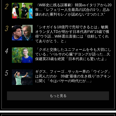
〈W杯史に残る誤審劇〉韓国vsイタリアから20
年…「レフェリー人生最高の試合の1つ」忌み
嫌われた審判モレノが認めない“2つのミス”
「シオガイを18億円で売却できるとは」敏腕
オランダ人TDが明かす日本代表FW“19歳で獲
得”ウラ話…W杯選出直後には「信頼してくれ
てありがとう、と」
「クボと交換したユニフォームを今も大切にし
ている」“バルサの心臓”デヨングが語った…久
保建英23歳を絶賛「日本代表にも驚いたよ」
ギグス、フィーゴ…サッカー界の「ウイング」
は死んだのか 39歳“最後の生き残り”ホアキン
に聞く「今はパサーの時代だが…」
もっと見る