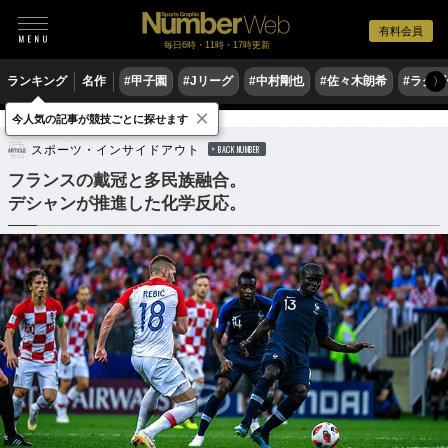
有料会員
毎日6時・11時・17時更新
ランキング
名作
#甲子園
#Jリーグ
#中村剛也
#佐々木朗希
#ラグ
〉
×
今人気の記事が競技ごとに探せます
サッカー
海外サッカー
スポーツ・インサイドアウト
BACK NUMBER
フランスの戴冠と多民族融合。
デシャンが推進した化学反応。