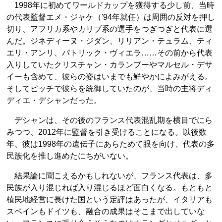
1998年に初めてワールドカップを獲得する少し前、当時
の代表監督エメ・ジャケ（'94年就任）は周囲の反対を押し
切り、アフリカ系やカリブ系の選手をつぎつぎと代表に選
んだ。ジネディーヌ・ジダン、リリアン・テュラム、ティ
エリ・アンリ、パトリック・ヴィエラ……その前から代表
入りしていたクリスチャン・カランブーやマルセル・デサ
イーも含めて、彼らの姿はいまでも鮮やかによみがえる。
そしてピッチで彼らを統御していたのが、当時の主将ディ
ディエ・デシャンだった。
デシャンは、その後のフランス代表混乱期を横目でにら
みつつ、2012年に監督を引き受けることになる。以後数
年、彼は1998年の遺伝子にあらためて眼を向け、代表の多
民族化を推し進めたにちがいない。
結果論に聞こえるかもしれないが、フランス代表は、多
民族が入り混じれば入り混じるほど面白くなる。もともと
植民地経営に長けた国という定評はあったが、イタリアも
スペインもドイツも、融合の成果はそこまで出していな