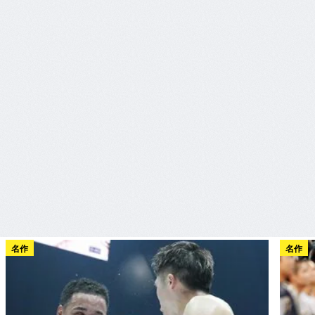
名作
名作