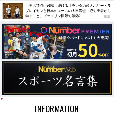
世界の頂点に君臨し続けるオランダの超人ハリー・ラ
ブレイセンと日本のエースの太田海也「絶対王者から
学ぶこと」《ケイリン国際対談②》
PR
INFORMATION