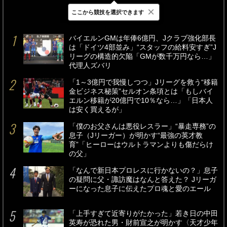
×
ここから競技を選択できます
最新
24時間
週間
バイエルンGMは年俸6億円、Jクラブ強化部長
は「ドイツ4部並み」“スタッフの給料安すぎ”J
リーグの構造的欠陥「GMが数千万円なら…」
代理人ズバリ
「1～3億円で我慢しつつ」Jリーグを救う“移籍
金ビジネス秘策”セルオン条項とは「もしバイ
エルン移籍が20億円で10％なら…」「日本人
は安く買えるが」
「僕のお父さんは悪役レスラー」“暴走専務”の
息子（Jリーガー）が明かす“最強の英才教
育”「ヒーローはウルトラマンよりも傷だらけ
の父」
「なんで新日本プロレスに行かないの？」息子
の疑問に父・諏訪魔はなんと答えた？ Jリーガ
ーになった息子に伝えたプロ魂と愛のエール
「上手すぎて近寄りがたかった」若き日の中田
英寿が恐れた男・財前宣之が明かす〈天才少年