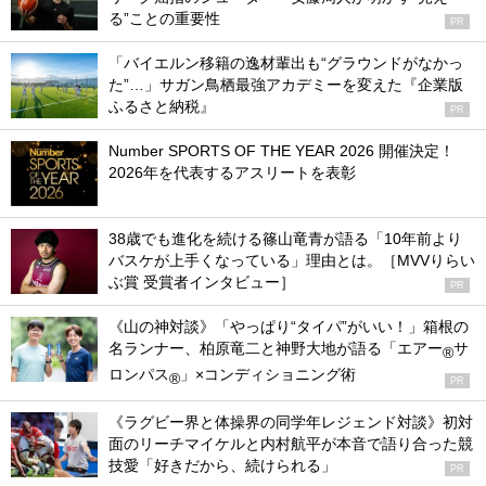
る”ことの重要性
PR
「バイエルン移籍の逸材輩出も“グラウンドがなかっ
た”…」サガン鳥栖最強アカデミーを変えた『企業版
ふるさと納税』
PR
Number SPORTS OF THE YEAR 2026 開催決定！
2026年を代表するアスリートを表彰
38歳でも進化を続ける篠山竜青が語る「10年前より
バスケが上手くなっている」理由とは。［MVVりらい
ぶ賞 受賞者インタビュー］
PR
《山の神対談》「やっぱり“タイパ”がいい！」箱根の
名ランナー、柏原竜二と神野大地が語る「エアー
サ
®
ロンパス
」×コンディショニング術
®
PR
《ラグビー界と体操界の同学年レジェンド対談》初対
面のリーチマイケルと内村航平が本音で語り合った競
技愛「好きだから、続けられる」
PR