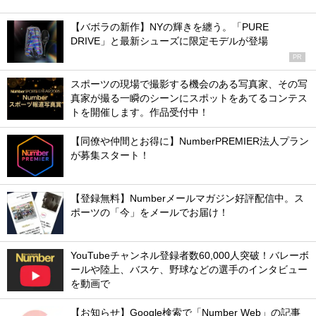
【バボラの新作】NYの輝きを纏う。「PURE
DRIVE」と最新シューズに限定モデルが登場
PR
スポーツの現場で撮影する機会のある写真家、その写
真家が撮る一瞬のシーンにスポットをあてるコンテス
トを開催します。作品受付中！
【同僚や仲間とお得に】NumberPREMIER法人プラン
が募集スタート！
【登録無料】Numberメールマガジン好評配信中。ス
ポーツの「今」をメールでお届け！
YouTubeチャンネル登録者数60,000人突破！バレーボ
ールや陸上、バスケ、野球などの選手のインタビュー
を動画で
【お知らせ】Google検索で「Number Web」の記事