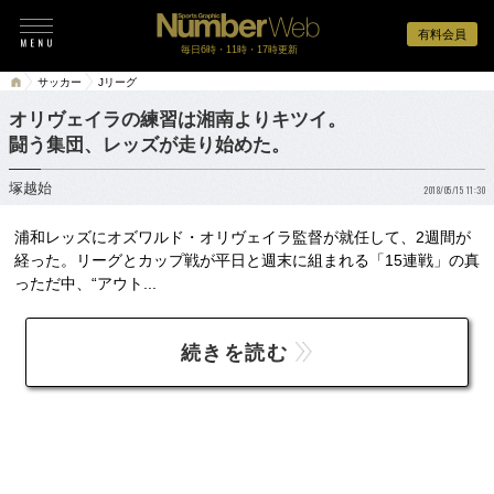
有料会員
毎日6時・11時・17時更新
サッカー
Jリーグ
オリヴェイラの練習は湘南よりキツイ。
闘う集団、レッズが走り始めた。
塚越始
2018/05/15 11:30
浦和レッズにオズワルド・オリヴェイラ監督が就任して、2週間が
経った。リーグとカップ戦が平日と週末に組まれる「15連戦」の真
っただ中、“アウト...
続きを読む