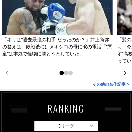
「ネリは“過去最強の相手”だったのか？」井上尚弥
「髪の
の答えは…敗戦後にはメキシコの母に涙の電話「“悪
も…今
童”は本気で怪物に勝とうとしていた」
す“高
ってい
その他の名作記事 >
RANKING
Jリーグ