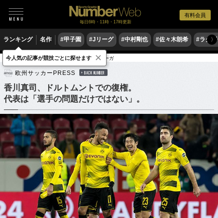
有料会員
毎日6時・11時・17時更新
ランキング
名作
#甲子園
#Jリーグ
#中村剛也
#佐々木朗希
#ラグ
〉
×
今人気の記事が競技ごとに探せます
サッカー
海外サッカー
ブンデスリーガ
欧州サッカーPRESS
BACK NUMBER
香川真司、ドルトムントでの復権。
代表は「選手の問題だけではない」。