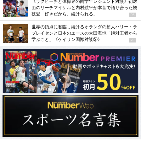
《ラグビー界と体操界の同学年レジェンド対談》初対
面のリーチマイケルと内村航平が本音で語り合った競
技愛「好きだから、続けられる」
PR
世界の頂点に君臨し続けるオランダの超人ハリー・ラ
ブレイセンと日本のエースの太田海也「絶対王者から
学ぶこと」《ケイリン国際対談②》
PR