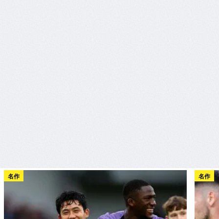
名作
名作