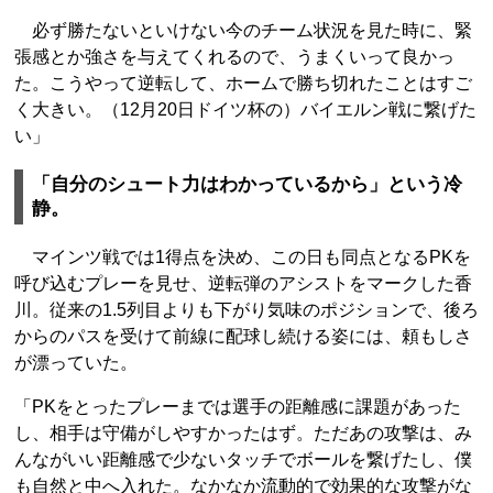
必ず勝たないといけない今のチーム状況を見た時に、緊
張感とか強さを与えてくれるので、うまくいって良かっ
た。こうやって逆転して、ホームで勝ち切れたことはすご
く大きい。（12月20日ドイツ杯の）バイエルン戦に繋げた
い」
「自分のシュート力はわかっているから」という冷
静。
マインツ戦では1得点を決め、この日も同点となるPKを
呼び込むプレーを見せ、逆転弾のアシストをマークした香
川。従来の1.5列目よりも下がり気味のポジションで、後ろ
からのパスを受けて前線に配球し続ける姿には、頼もしさ
が漂っていた。
「PKをとったプレーまでは選手の距離感に課題があった
し、相手は守備がしやすかったはず。ただあの攻撃は、み
んながいい距離感で少ないタッチでボールを繋げたし、僕
も自然と中へ入れた。なかなか流動的で効果的な攻撃がな