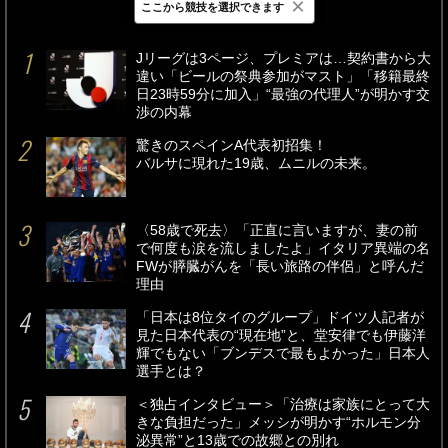
×
ここから競技を選択できます
最新
24時間
週間
Jリーグは3ページ、プレミアは…契約書から大
違い「ビールの祭典参加がマスト」「移籍最終
日23時59分に加入」“最強の代理人”が明かす交
渉の内幕
驚きのスペインA代表初招集！
バルサに現れた19歳、ムニルの未来。
〈58歳で死去〉「正直に言いますが、妻の前
で何度も涙を流しましたよ」イタリア異端の名
FWが膵臓がんを「長い旅路の伴侶」と呼んだ
理由
「日本は8位タイのグループ」ドイツ人記者が
見た日本代表の“現在地”と、堂安律でも伊藤洋
輝でもない「ブンデスで最もよかった」日本人
選手とは？
＜独占インタビュー＞「治療は家族にとって大
きな負担だった」メッシが明かす“ホルモン分
泌異常”と13歳での故郷との別れ