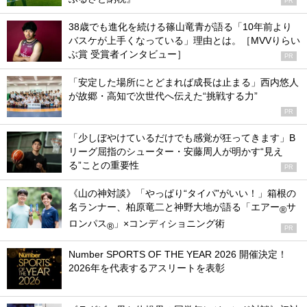
PR
38歳でも進化を続ける篠山竜青が語る「10年前より
バスケが上手くなっている」理由とは。［MVVりらい
ぶ賞 受賞者インタビュー］
PR
「安定した場所にとどまれば成長は止まる」西内悠人
が故郷・高知で次世代へ伝えた“挑戦する力”
PR
「少しぼやけているだけでも感覚が狂ってきます」B
リーグ屈指のシューター・安藤周人が明かす“見え
る”ことの重要性
PR
《山の神対談》「やっぱり“タイパ”がいい！」箱根の
名ランナー、柏原竜二と神野大地が語る「エアー
サ
®
ロンパス
」×コンディショニング術
®
PR
Number SPORTS OF THE YEAR 2026 開催決定！
2026年を代表するアスリートを表彰