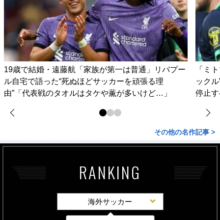
19歳で結婚・遠藤航「家族が第一は普通」リバプー
「ミト
ル自宅で語った“死ぬほどサッカーを頑張る理
ックル
由”「代表戦のタオルはタケや薫が多いけど…」
停止す
その他の名作記事 >
RANKING
海外サッカー