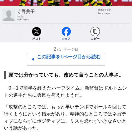
photograph by
寺野典子
Getty Images
text by
Noriko Terano
ポスト
シェア
コピー
2
/3
ページ目
この記事を1ページ目から読む
頭では分かっていても、改めて言うことの大事さ。
0－1で前半を終えたハーフタイム。新監督はドルトムン
トの選手たちに勇気を与えたようだ。
「攻撃のところでは、もっと早いテンポでボールを回して
行くようにという指示があり、精神的なところではネガテ
ィブにならずにポジティブに、ミスを恐れずいきなさいと
いう話があった。