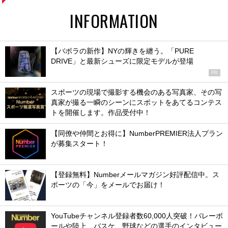
INFORMATION
【バボラの新作】NYの輝きを纏う。「PURE
DRIVE」と最新シューズに限定モデルが登場
PR
スポーツの現場で撮影する機会のある写真家、その写
真家が撮る一瞬のシーンにスポットをあてるコンテス
トを開催します。作品受付中！
【同僚や仲間とお得に】NumberPREMIER法人プラン
が募集スタート！
【登録無料】Numberメールマガジン好評配信中。ス
ポーツの「今」をメールでお届け！
YouTubeチャンネル登録者数60,000人突破！バレーボ
ールや陸上、バスケ、野球などの選手のインタビュー