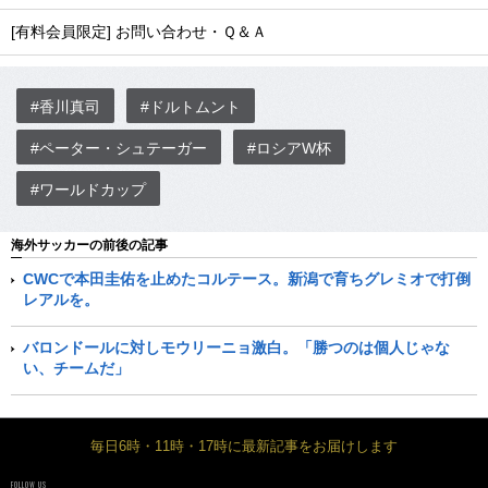
[有料会員限定] お問い合わせ・Ｑ＆Ａ
#香川真司
#ドルトムント
#ペーター・シュテーガー
#ロシアW杯
#ワールドカップ
海外サッカーの前後の記事
CWCで本田圭佑を止めたコルテース。新潟で育ちグレミオで打倒
レアルを。
バロンドールに対しモウリーニョ激白。「勝つのは個人じゃな
い、チームだ」
毎日6時・11時・17時に最新記事をお届けします
FOLLOW US