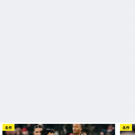
名作
名作