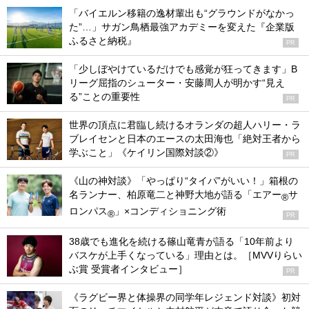
「バイエルン移籍の逸材輩出も“グラウンドがなかっ
た”…」サガン鳥栖最強アカデミーを変えた『企業版
ふるさと納税』
PR
「少しぼやけているだけでも感覚が狂ってきます」B
リーグ屈指のシューター・安藤周人が明かす“見え
る”ことの重要性
PR
世界の頂点に君臨し続けるオランダの超人ハリー・ラ
ブレイセンと日本のエースの太田海也「絶対王者から
学ぶこと」《ケイリン国際対談②》
PR
《山の神対談》「やっぱり“タイパ”がいい！」箱根の
名ランナー、柏原竜二と神野大地が語る「エアー
サ
®
ロンパス
」×コンディショニング術
®
PR
38歳でも進化を続ける篠山竜青が語る「10年前より
バスケが上手くなっている」理由とは。［MVVりらい
ぶ賞 受賞者インタビュー］
PR
《ラグビー界と体操界の同学年レジェンド対談》初対