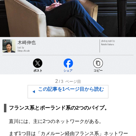
photograph by
木崎伸也
Keiichi Itakura
text by
Shinya Kizaki
ポスト
シェア
コピー
2
/3
ページ目
この記事を1ページ目から読む
フランス系とポーランド系の2つのパイプ。
直川には、主に2つのネットワークがある。
まず1つ目は「カメルーン経由フランス系」ネットワー