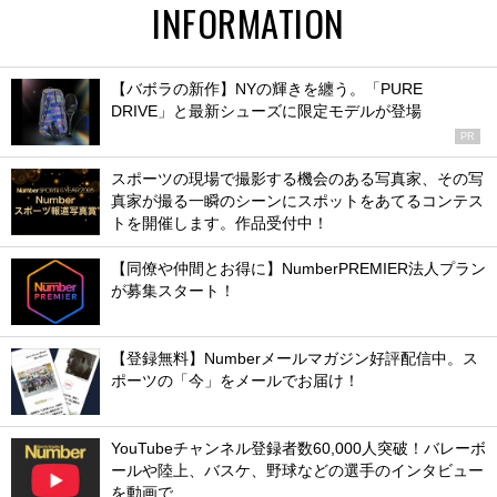
INFORMATION
【バボラの新作】NYの輝きを纏う。「PURE
DRIVE」と最新シューズに限定モデルが登場
PR
スポーツの現場で撮影する機会のある写真家、その写
真家が撮る一瞬のシーンにスポットをあてるコンテス
トを開催します。作品受付中！
【同僚や仲間とお得に】NumberPREMIER法人プラン
が募集スタート！
【登録無料】Numberメールマガジン好評配信中。ス
ポーツの「今」をメールでお届け！
YouTubeチャンネル登録者数60,000人突破！バレーボ
ールや陸上、バスケ、野球などの選手のインタビュー
を動画で