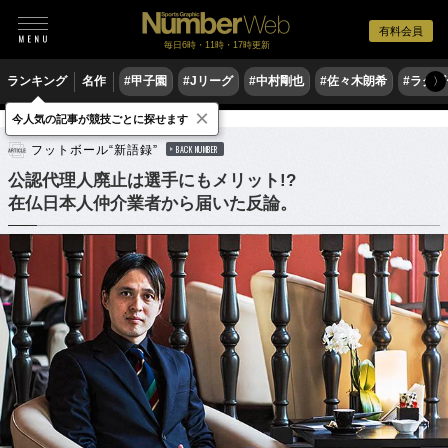
有料会員
毎日6時・11時・17時更新
ランキング
名作
#甲子園
#Jリーグ
#中村剛也
#佐々木朗希
#ラグ
〉
×
今人気の記事が競技ごとに探せます
サッカー
海外サッカー
フットボール“新語録”
BACK NUMBER
公認代理人廃止は選手にもメリット!?
在仏日本人仲介業者から届いた反論。