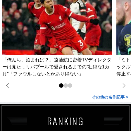
「俺んち、泊まれば？」遠藤航に密着TVディレクタ
「ミト
ーは見た…リバプールで愛されるまでの“壮絶な1カ
ックル
月”「ファウルしないとかあり得ない」
停止す
その他の名作記事 >
RANKING