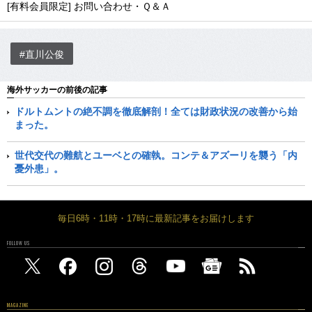
[有料会員限定] お問い合わせ・Ｑ＆Ａ
#直川公俊
海外サッカーの前後の記事
ドルトムントの絶不調を徹底解剖！全ては財政状況の改善から始
まった。
世代交代の難航とユーベとの確執。コンテ＆アズーリを襲う「内
憂外患」。
毎日6時・11時・17時に最新記事をお届けします
FOLLOW US
MAGAZINE