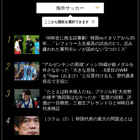
海外サッカー
×
ここから競技を選択できます
最新
24時間
週間
〈W杯史に残る誤審劇〉韓国vsイタリアから20
年…「レフェリー人生最高の試合の1つ」忌み
嫌われた審判モレノが認めない“2つのミス”
“アルゼンチンの英雄”メッシ39歳が銀メダルを
外さなかった「大きな意味」…6度目のW杯
を”Yapa（おまけ）”と位置付けるも、歴代最多
得点で主役に
「たとえば鈴木唯人だね」ブラジル戦“大劣勢
の後半”挽回策はなかったか「監督の信頼、評
価が一目瞭然」三都主アレサンドロとW杯日本
代表検証
［コラム（2）］韓国代表の最大の問題点とは