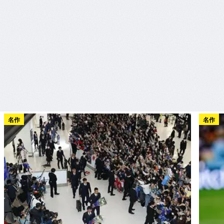
名作
名作