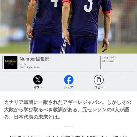
photograph by
Number編集部
Getty Images
text by
Sports Graphic Number
ポスト
シェア
コピー
カナリア軍団に一蹴されたアギーレジャパン。しかしその
大敗から学び取るべき教訓がある。元セレソンの3人が語
る、日本代表の未来とは。