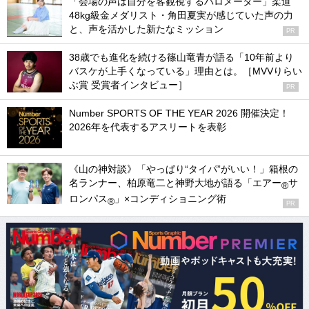
「会場の声は自分を客観視するバロメーター」柔道
48kg級金メダリスト・角田夏実が感じていた声の力
と、声を活かした新たなミッション
PR
38歳でも進化を続ける篠山竜青が語る「10年前より
バスケが上手くなっている」理由とは。［MVVりらい
ぶ賞 受賞者インタビュー］
PR
Number SPORTS OF THE YEAR 2026 開催決定！
2026年を代表するアスリートを表彰
《山の神対談》「やっぱり“タイパ”がいい！」箱根の
名ランナー、柏原竜二と神野大地が語る「エアー
サ
®
ロンパス
」×コンディショニング術
®
PR