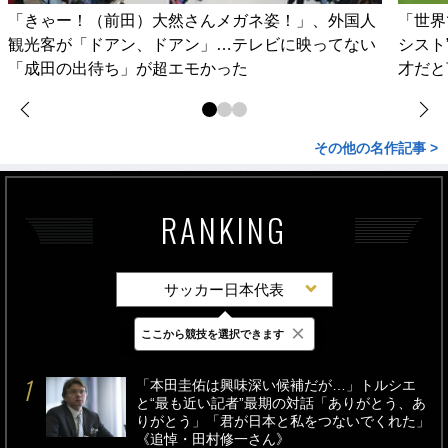
「きゃー！（前田）大然さんメガネ姿！」、外国人
「世界
観光客が「ドアン、ドアン」…テレビに映ってない
シスト
「成田の出待ち」が超エモかった
才だと
その他の名作記事 >
RANKING
サッカー日本代表
×
ここから競技を選択できます
最新
24時間
週間
「本田圭佑は興味深い候補だが…」トルシエ
と“最も近い記者”最期の対話「ありがとう、あ
りがとう」「君が日本と私をつないでくれた」
《追悼・田村修一さん》