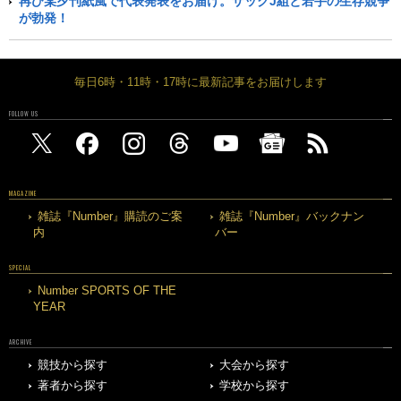
再び某夕刊紙風で代表発表をお届け。ザックJ組と若手の生存競争
が勃発！
毎日6時・11時・17時に最新記事をお届けします
FOLLOW US
MAGAZINE
雑誌『Number』購読のご案
雑誌『Number』バックナン
内
バー
SPECIAL
Number SPORTS OF THE
YEAR
ARCHIVE
競技から探す
大会から探す
著者から探す
学校から探す