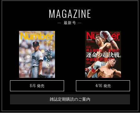
MAGAZINE
最新号
8/6
4/16
発売
発売
雑誌定期購読のご案内