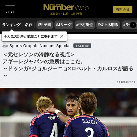
有料会員
毎日6時・11時・17時更新
ランキング
名作
#甲子園
#Jリーグ
#中村剛也
#佐々木朗希
#ラグ
〉
×
今人気の記事が競技ごとに探せます
サッカー
サッカー日本代表
Sports Graphic Number Special
BACK NUMBER
＜元セレソンの冷静なる視点＞
アギーレジャパンの急所はここだ。
～ドゥンガ×ジョルジーニョ×ロベルト・カルロスが語る
～
2014/11/06 11:30