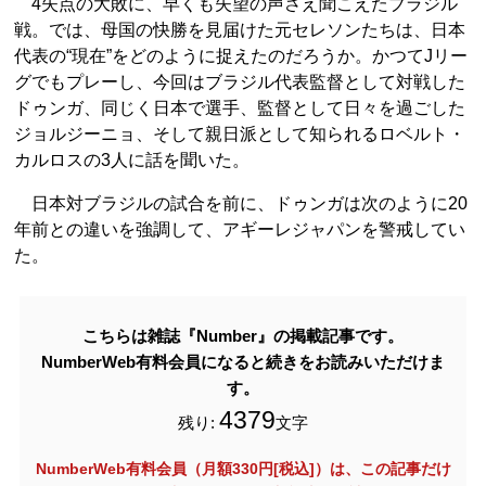
4失点の大敗に、早くも失望の声さえ聞こえたブラジル
戦。では、母国の快勝を見届けた元セレソンたちは、日本
代表の“現在”をどのように捉えたのだろうか。かつてJリー
グでもプレーし、今回はブラジル代表監督として対戦した
ドゥンガ、同じく日本で選手、監督として日々を過ごした
ジョルジーニョ、そして親日派として知られるロベルト・
カルロスの3人に話を聞いた。
日本対ブラジルの試合を前に、ドゥンガは次のように20
年前との違いを強調して、アギーレジャパンを警戒してい
た。
こちらは雑誌『Number』の掲載記事です。
NumberWeb有料会員になると続きをお読みいただけま
す。
4379
残り:
文字
NumberWeb有料会員（月額330円[税込]）は、この記事だけ