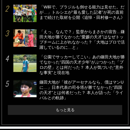
「W杯で、ブラジルも倒せる能力は見せた。だ
が…」トルシエが“最も愛した記者”が死の直前
まで続けた取材を公開《追悼・田村修一さん》
「えっ、なんで？」監督からまさかの宣告…鎌
田大地が勝てなかった“愛媛の天才”はなぜトッ
プチームに上がれなかった？「大地はプロで活
躍しているのに…と」
「公園でサッカーしてこい」あの鎌田大地が勝
てなかった“四国の天才少年”がぶつかった「プ
ロの壁」とは何だった？ 本人が気づいた“意外
な事実”と現在地
鎌田大地が「彼がアーセナルなら、僕はマンU
に…」日本代表の司令塔が勝てなかった“四国
の天才”とは何者だった？ 本人が語った「ライ
バルとの軌跡」
もっと見る