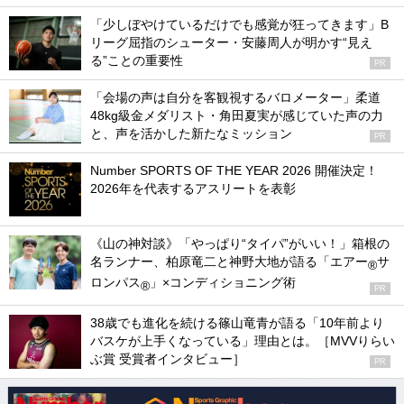
「少しぼやけているだけでも感覚が狂ってきます」B
リーグ屈指のシューター・安藤周人が明かす“見え
る”ことの重要性
PR
「会場の声は自分を客観視するバロメーター」柔道
48kg級金メダリスト・角田夏実が感じていた声の力
と、声を活かした新たなミッション
PR
Number SPORTS OF THE YEAR 2026 開催決定！
2026年を代表するアスリートを表彰
《山の神対談》「やっぱり“タイパ”がいい！」箱根の
名ランナー、柏原竜二と神野大地が語る「エアー
サ
®
ロンパス
」×コンディショニング術
®
PR
38歳でも進化を続ける篠山竜青が語る「10年前より
バスケが上手くなっている」理由とは。［MVVりらい
ぶ賞 受賞者インタビュー］
PR