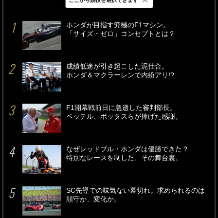
最新
24時間
週間
ホンダが目指す究極のF1マシン。
「サイズ・ゼロ」コンセプトとは？
成績低迷が引き起こした泥仕合。
ホンダ＆マクラーレンで内紛アリ!?
F1開幕戦前日に急逝した審判部長。
ベッテル、ボッタスらが捧げた感謝。
なぜレッドブル・ホンダは優勝できた？
特別なレースを制した、その舞台裏。
SC先導での味気ない幕切れ。求められるのは
順守か、変化か。