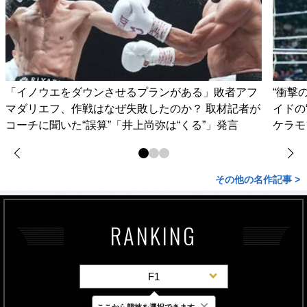
「イノウエをダウンさせるプランがある」敗者アフ
“衝撃
マダリエフ、作戦はなぜ失敗したのか？ 取材記者が
イドの
コーチに聞いた“誤算”「井上尚弥は“くる”」発言
ケラモ
その他の名作記事 >
RANKING
F1
×
ここから競技を選択できます