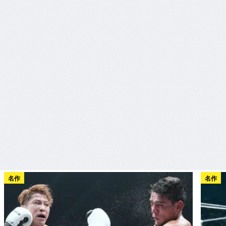
名作
名作