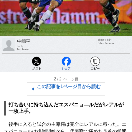
photograph by
中嶋亨
Takuya Sugiyama
text by
Toru Nakajima
ポスト
シェア
コピー
2
/2
ページ目
この記事を1ページ目から読む
打ち合いに持ち込んだエスパニョ―ルだがレアルが
一枚上手。
後半に入ると試合の主導権は完全にレアルに移った。エ
スパニョールは後半開始から「代表戦で痛めた足首の状態