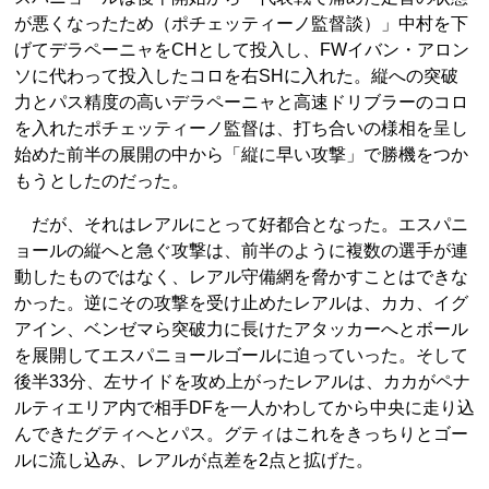
が悪くなったため（ポチェッティーノ監督談）」中村を下
げてデラペーニャをCHとして投入し、FWイバン・アロン
ソに代わって投入したコロを右SHに入れた。縦への突破
力とパス精度の高いデラペーニャと高速ドリブラーのコロ
を入れたポチェッティーノ監督は、打ち合いの様相を呈し
始めた前半の展開の中から「縦に早い攻撃」で勝機をつか
もうとしたのだった。
だが、それはレアルにとって好都合となった。エスパニ
ョールの縦へと急ぐ攻撃は、前半のように複数の選手が連
動したものではなく、レアル守備網を脅かすことはできな
かった。逆にその攻撃を受け止めたレアルは、カカ、イグ
アイン、ベンゼマら突破力に長けたアタッカーへとボール
を展開してエスパニョールゴールに迫っていった。そして
後半33分、左サイドを攻め上がったレアルは、カカがペナ
ルティエリア内で相手DFを一人かわしてから中央に走り込
んできたグティへとパス。グティはこれをきっちりとゴー
ルに流し込み、レアルが点差を2点と拡げた。