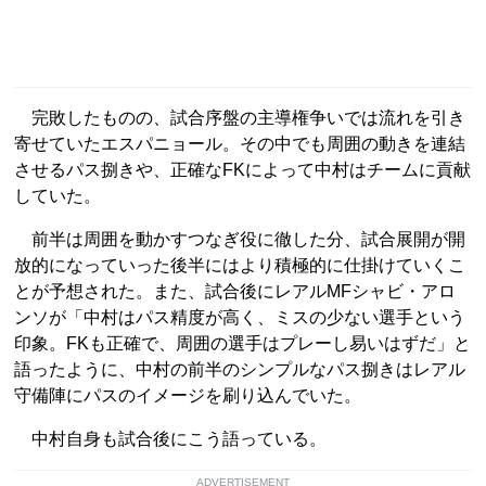
完敗したものの、試合序盤の主導権争いでは流れを引き
寄せていたエスパニョール。その中でも周囲の動きを連結
させるパス捌きや、正確なFKによって中村はチームに貢献
していた。
前半は周囲を動かすつなぎ役に徹した分、試合展開が開
放的になっていった後半にはより積極的に仕掛けていくこ
とが予想された。また、試合後にレアルMFシャビ・アロ
ンソが「中村はパス精度が高く、ミスの少ない選手という
印象。FKも正確で、周囲の選手はプレーし易いはずだ」と
語ったように、中村の前半のシンプルなパス捌きはレアル
守備陣にパスのイメージを刷り込んでいた。
中村自身も試合後にこう語っている。
ADVERTISEMENT