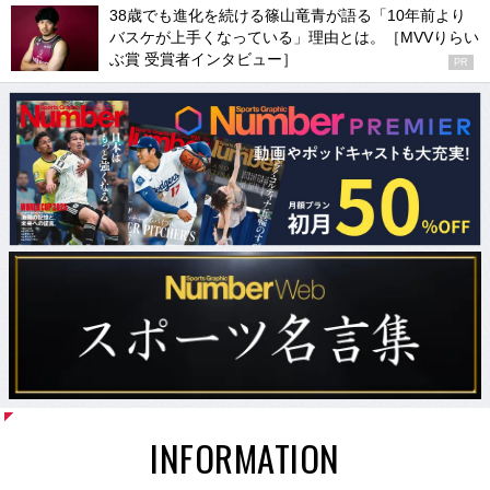
38歳でも進化を続ける篠山竜青が語る「10年前より
バスケが上手くなっている」理由とは。［MVVりらい
ぶ賞 受賞者インタビュー］
PR
INFORMATION