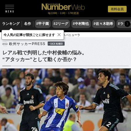
有料会員
毎日6時・11時・17時更新
ランキング
名作
#甲子園
#Jリーグ
#中村剛也
#佐々木朗希
#ラグ
〉
×
今人気の記事が競技ごとに探せます
サッカー
海外サッカー
リーガ・エスパニョーラ
欧州サッカーPRESS
BACK NUMBER
レアル戦で判明した中村俊輔の悩み。
“アタッカー”として動くか否か？