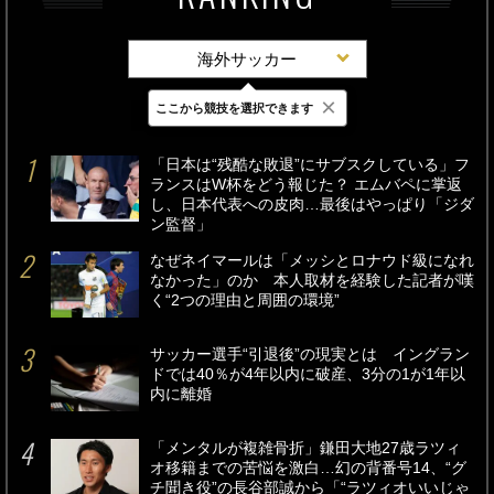
海外サッカー
×
ここから競技を選択できます
最新
24時間
週間
「日本は“残酷な敗退”にサブスクしている」フ
ランスはW杯をどう報じた？ エムバペに掌返
し、日本代表への皮肉…最後はやっぱり「ジダ
ン監督」
なぜネイマールは「メッシとロナウド級になれ
なかった」のか 本人取材を経験した記者が嘆
く“2つの理由と周囲の環境”
サッカー選手“引退後”の現実とは イングラン
ドでは40％が4年以内に破産、3分の1が1年以
内に離婚
「メンタルが複雑骨折」鎌田大地27歳ラツィ
オ移籍までの苦悩を激白…幻の背番号14、“グ
チ聞き役”の長谷部誠から「“ラツィオいいじゃ