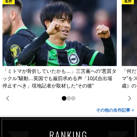
名作
名作
「ミトマが骨折していたかも…」三笘薫への“悪質タ
「何だ
ックル”騒動…英国でも厳罰求める声「10試合出場
マ”を
停止すべき」現地記者が取材した“その後”
歳）の
その他の名作記事 >
RANKING