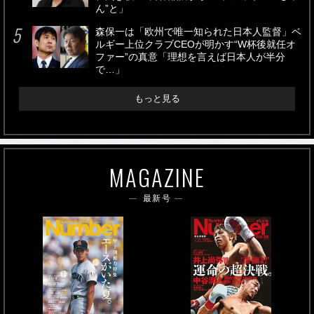
ん”と」
森保一は「欧州で唯一知られた日本人監督」ベ
ルギー上位クラブCEOが明かす“W杯後就任オ
ファー”の真意「理想を言えば日本人が半分
で…」
もっと見る
MAGAZINE
最新号