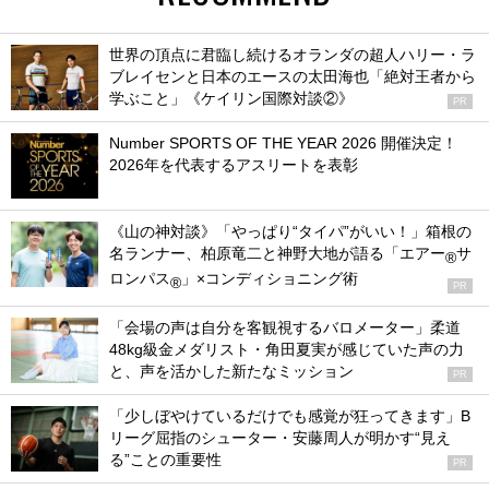
世界の頂点に君臨し続けるオランダの超人ハリー・ラ
ブレイセンと日本のエースの太田海也「絶対王者から
学ぶこと」《ケイリン国際対談②》
PR
Number SPORTS OF THE YEAR 2026 開催決定！
2026年を代表するアスリートを表彰
《山の神対談》「やっぱり“タイパ”がいい！」箱根の
名ランナー、柏原竜二と神野大地が語る「エアー
サ
®
ロンパス
」×コンディショニング術
®
PR
「会場の声は自分を客観視するバロメーター」柔道
48kg級金メダリスト・角田夏実が感じていた声の力
と、声を活かした新たなミッション
PR
「少しぼやけているだけでも感覚が狂ってきます」B
リーグ屈指のシューター・安藤周人が明かす“見え
る”ことの重要性
PR