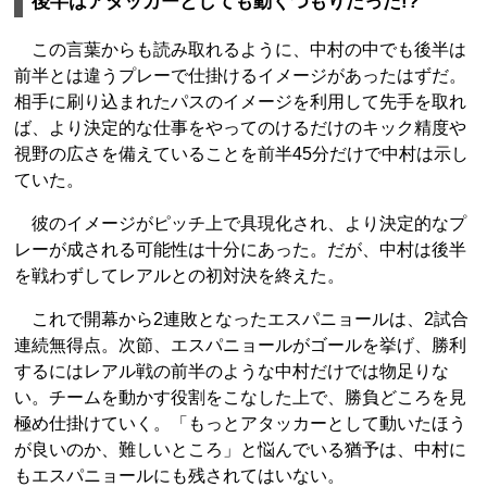
後半はアタッカーとしても動くつもりだった!?
この言葉からも読み取れるように、中村の中でも後半は
前半とは違うプレーで仕掛けるイメージがあったはずだ。
相手に刷り込まれたパスのイメージを利用して先手を取れ
ば、より決定的な仕事をやってのけるだけのキック精度や
視野の広さを備えていることを前半45分だけで中村は示し
ていた。
彼のイメージがピッチ上で具現化され、より決定的なプ
レーが成される可能性は十分にあった。だが、中村は後半
を戦わずしてレアルとの初対決を終えた。
これで開幕から2連敗となったエスパニョールは、2試合
連続無得点。次節、エスパニョールがゴールを挙げ、勝利
するにはレアル戦の前半のような中村だけでは物足りな
い。チームを動かす役割をこなした上で、勝負どころを見
極め仕掛けていく。「もっとアタッカーとして動いたほう
が良いのか、難しいところ」と悩んでいる猶予は、中村に
もエスパニョールにも残されてはいない。