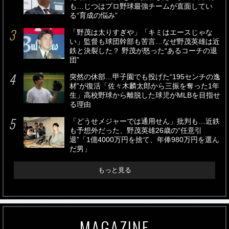
も…じつはプロ野球最強チームが直面してい
る“育成の悩み”
「野茂は太りすぎや」「キミはエースじゃな
い」監督も球団幹部も苦言…なぜ野茂英雄は近
鉄と決裂した？ 野茂が怒った“あるコーチの退
団”
突然の休部…甲子園でも投げた“195センチの逸
材”が復活「佐々木麟太郎から三振を奪った1年
生」高校野球から離脱した球児がMLBを目指せ
る理由
「どうせメジャーでは通用せん」批判も…近鉄
も予想外だった、野茂英雄26歳の“任意引
退”「1億4000万円を捨て、年俸980万円を選ん
だ男」
もっと見る
MAGAZINE