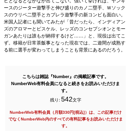
ビとなるとなかなか出てこない。強いて挙げれば、ヤンキ
ースのジーター遊撃手と伸び盛りのカノ二塁手、Ｗソック
スのウリベ二塁手とカブレラ遊撃手の新コンビも面白い。
米国人記者にも聞いてみたが「昔だったら、インディアン
ズのアロマーとビスケル、レッズのコンセプシオンとモー
ガンあたりは誰もが納得するけど……」と、現役は出てこ
ず。移籍が日常茶飯事となった現在では、二遊間が成熟す
る前に選手が変わってしまうことも背景にあるのだろう。
こちらは雑誌『Number』の掲載記事です。
NumberWeb有料会員になると続きをお読みいただけま
す。
542
残り:
文字
NumberWeb有料会員（月額330円[税込]）は、この記事だけ
でなく
NumberWeb内のすべての有料記事をお読みいただけま
す。