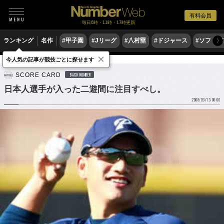
有料会員
毎日6時・11時・17時更新
ランキング
名作
#甲子園
#Jリーグ
#八村塁
#ドジャース
#ソフトバ
〉
×
今人気の記事が競技ごとに探せます
野球
MLB
SCORE CARD
BACK NUMBER
日本人選手が入った二遊間に注目すべし。
2008/03/13 00:00