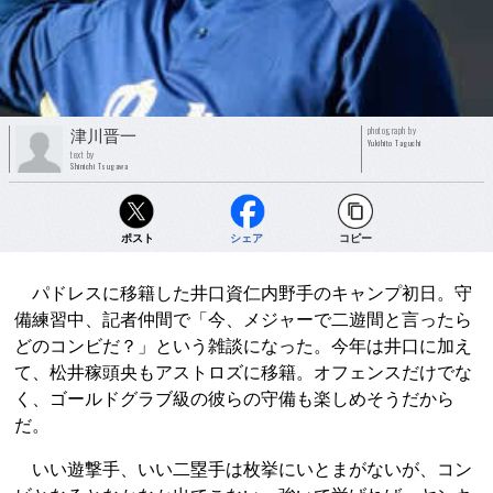
photograph by
津川晋一
Yukihito Taguchi
text by
Shinichi Tsugawa
ポスト
シェア
コピー
パドレスに移籍した井口資仁内野手のキャンプ初日。守
備練習中、記者仲間で「今、メジャーで二遊間と言ったら
どのコンビだ？」という雑談になった。今年は井口に加え
て、松井稼頭央もアストロズに移籍。オフェンスだけでな
く、ゴールドグラブ級の彼らの守備も楽しめそうだから
だ。
いい遊撃手、いい二塁手は枚挙にいとまがないが、コン