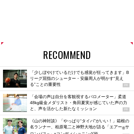
RECOMMEND
「少しぼやけているだけでも感覚が狂ってきます」B
リーグ屈指のシューター・安藤周人が明かす“見え
る”ことの重要性
PR
「会場の声は自分を客観視するバロメーター」柔道
48kg級金メダリスト・角田夏実が感じていた声の力
と、声を活かした新たなミッション
PR
《山の神対談》「やっぱり“タイパ”がいい！」箱根の
名ランナー、柏原竜二と神野大地が語る「エアー
サ
®
ロンパス
」×コンディショニング術