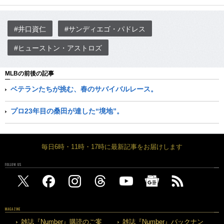
#井口資仁
#サンディエゴ・パドレス
#ヒューストン・アストロズ
MLBの前後の記事
ベテランたちが挑む、春のサバイバルレース。
プロ23年目の桑田が達した“境地”。
毎日6時・11時・17時に最新記事をお届けします
FOLLOW US
MAGAZINE
雑誌『Number』購読のご案
雑誌『Number』バックナン