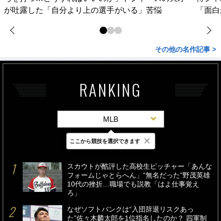
が吐露した「自分より上の選手がいる」苦悩
「面白
その他の名作記事 >
RANKING
MLB
×
ここから競技を選択できます
最新
24時間
週間
スカウトが酷評した高校生ピッチャー「あんな
フォームじゃとらへん」“無名だった”野茂英雄
10代の挫折…職場でも説教「はよ仕事覚え
ろ」
なぜソフトバンクは“入団辞退リスクあっ
た”佐々木麟太郎を1位指名したのか？ 四軍制