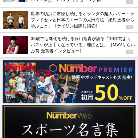
®
PR
世界の頂点に君臨し続けるオランダの超人ハリー・ラ
ブレイセンと日本のエースの太田海也「絶対王者から
学ぶこと」《ケイリン国際対談②》
PR
38歳でも進化を続ける篠山竜青が語る「10年前より
バスケが上手くなっている」理由とは。［MVVりらい
ぶ賞 受賞者インタビュー］
PR