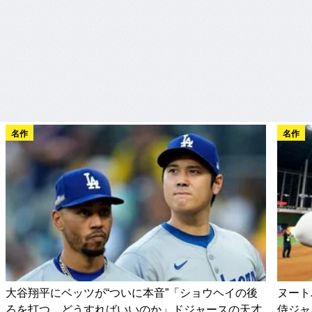
名作
名作
大谷翔平にベッツが“ついに本音”「ショウヘイの後
ヌート
ろを打つ…どうすればいいのか」ドジャースの天才
侍ジャ