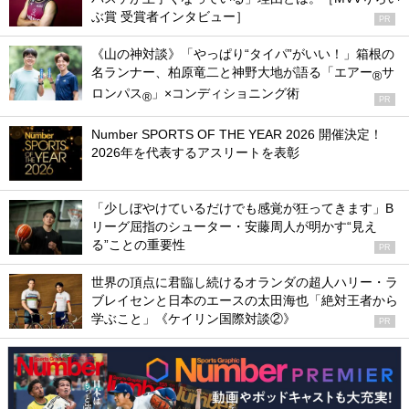
ぶ賞 受賞者インタビュー］
PR
《山の神対談》「やっぱり“タイパ”がいい！」箱根の
名ランナー、柏原竜二と神野大地が語る「エアー
サ
®
ロンパス
」×コンディショニング術
®
PR
Number SPORTS OF THE YEAR 2026 開催決定！
2026年を代表するアスリートを表彰
「少しぼやけているだけでも感覚が狂ってきます」B
リーグ屈指のシューター・安藤周人が明かす“見え
る”ことの重要性
PR
世界の頂点に君臨し続けるオランダの超人ハリー・ラ
ブレイセンと日本のエースの太田海也「絶対王者から
学ぶこと」《ケイリン国際対談②》
PR