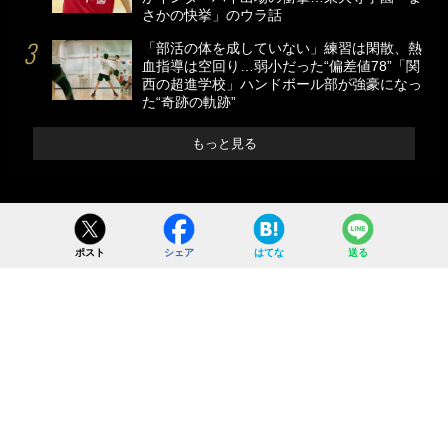
さかの快挙」のウラ話
「部活の体を成していない」練習は閑散、熱
血指導は空回り…弱小だった“偏差値78”「関
西の超進学校」ハンドボール部が強豪になっ
た“奇跡の軌跡”
もっと見る
ポスト
シェア
はてな
送る