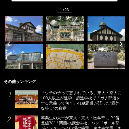
1 / 23
その他ランキング
「ウチの子って恵まれている」東大・京大に
100人以上が進学…超進学校で「ガチ部活を
する意義って何？」41歳監督が語った“意外
な答え”の真意
卒業生の大半が東大・京大・医学部に!? “偏
差値78”「関西の超進学校」ハンドボール部
がインターハイ出場の衝撃…東大寺学園「ま