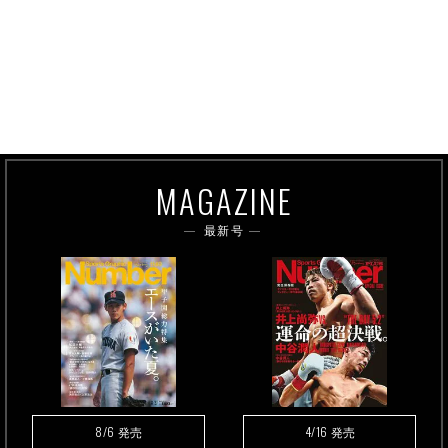
MAGAZINE
最新号
8/6
4/16
発売
発売