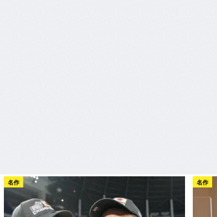
名作
名作