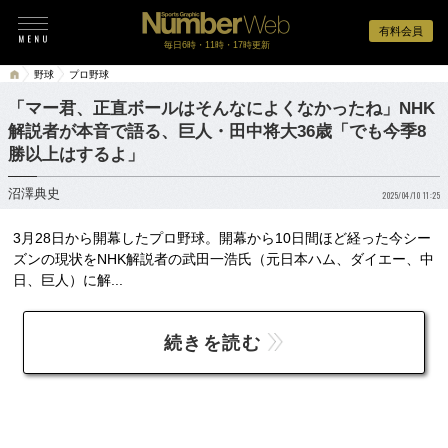
有料会員
毎日6時・11時・17時更新
野球
プロ野球
「マー君、正直ボールはそんなによくなかったね」NHK
解説者が本音で語る、巨人・田中将大36歳「でも今季8
勝以上はするよ」
沼澤典史
2025/04/10 11:25
3月28日から開幕したプロ野球。開幕から10日間ほど経った今シー
ズンの現状をNHK解説者の武田一浩氏（元日本ハム、ダイエー、中
日、巨人）に解...
続きを読む