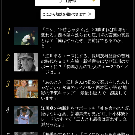
プロ野球
×
ここから競技を選択できます
最新
24時間
週間
「ニシ、19勝じゃダメだ。20勝すれば世界が
変わる」西本聖を甦らせた江川卓の言葉の真意
とは？「俺はやったぞ、お前はできるのか、
と…」
「江川卓をエースにする」長嶋茂雄監督の苦難
の時代を支えた左腕・新浦壽夫はなぜ江川のサ
ポートに？「長嶋さんの“巨人のエース”のイメ
ージは…」
「あのとき、江川さんは初めて努力をしたんじ
ゃないか」永遠のライバル・西本聖が語る“地
獄の伊東キャンプ”「最後も巨人で…感謝して
います」
江川卓の初勝利をサポートも「礼を言われた記
憶はないなあ」新浦壽夫が見た“江川−小林繁ト
レード”のすべて「二人とも愚痴は言わず…立
派だったよ」
「勝手をするな！」「ダメになったら責任取っ