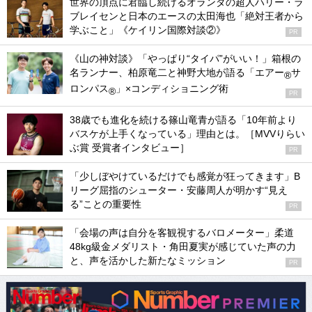
世界の頂点に君臨し続けるオランダの超人ハリー・ラ
ブレイセンと日本のエースの太田海也「絶対王者から
学ぶこと」《ケイリン国際対談②》
PR
《山の神対談》「やっぱり“タイパ”がいい！」箱根の
名ランナー、柏原竜二と神野大地が語る「エアー
サ
®
ロンパス
」×コンディショニング術
®
PR
38歳でも進化を続ける篠山竜青が語る「10年前より
バスケが上手くなっている」理由とは。［MVVりらい
ぶ賞 受賞者インタビュー］
PR
「少しぼやけているだけでも感覚が狂ってきます」B
リーグ屈指のシューター・安藤周人が明かす“見え
る”ことの重要性
PR
「会場の声は自分を客観視するバロメーター」柔道
48kg級金メダリスト・角田夏実が感じていた声の力
と、声を活かした新たなミッション
PR