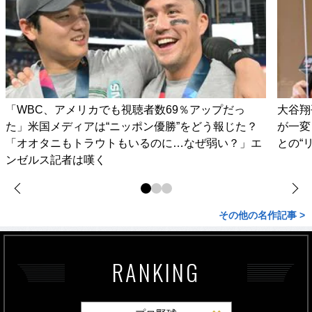
「WBC、アメリカでも視聴者数69％アップだっ
大谷翔
た」米国メディアは“ニッポン優勝”をどう報じた？
が一変
「オオタニもトラウトもいるのに…なぜ弱い？」エ
との“
ンゼルス記者は嘆く
その他の名作記事 >
RANKING