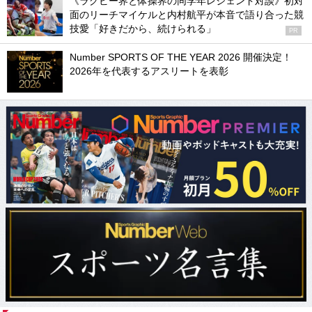
《ラグビー界と体操界の同学年レジェンド対談》初対
面のリーチマイケルと内村航平が本音で語り合った競
技愛「好きだから、続けられる」
PR
Number SPORTS OF THE YEAR 2026 開催決定！
2026年を代表するアスリートを表彰