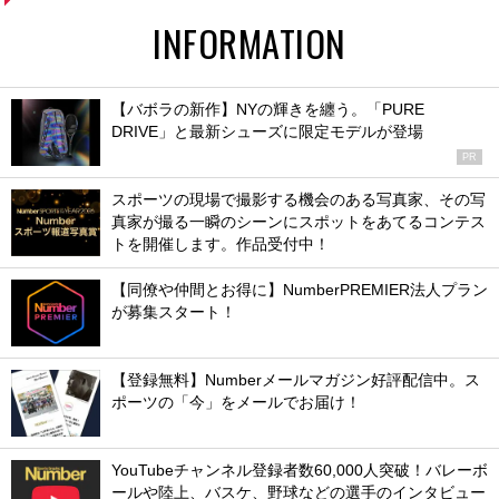
INFORMATION
【バボラの新作】NYの輝きを纏う。「PURE
DRIVE」と最新シューズに限定モデルが登場
PR
スポーツの現場で撮影する機会のある写真家、その写
真家が撮る一瞬のシーンにスポットをあてるコンテス
トを開催します。作品受付中！
【同僚や仲間とお得に】NumberPREMIER法人プラン
が募集スタート！
【登録無料】Numberメールマガジン好評配信中。ス
ポーツの「今」をメールでお届け！
YouTubeチャンネル登録者数60,000人突破！バレーボ
ールや陸上、バスケ、野球などの選手のインタビュー