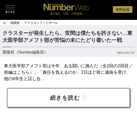
有料会員
毎日6時・11時・17時更新
他競技
アメリカンフットボール
クラスターが発生したら、世間は僕たちを許さない…東
大医学部アメフト部が苦悩の末にたどり着いた一戦
齋藤裕（Number編集部）
2020/12/20 17:01
東大医学部アメフト部は今年、ある闘いに挑んだ（全2回の2回目／
前編はこちら）。「責任を負えるのか」2日ほど前に連絡を受け、
他の6年生と話し合...
続きを読む