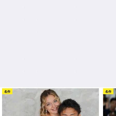
名作
名作