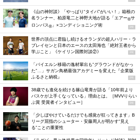
《山の神対談》「やっぱり“タイパ”がいい！」箱根の
名ランナー、柏原竜二と神野大地が語る「エアー
サ
®
ロンパス
」×コンディショニング術
®
PR
世界の頂点に君臨し続けるオランダの超人ハリー・ラ
ブレイセンと日本のエースの太田海也「絶対王者から
学ぶこと」《ケイリン国際対談②》
PR
「バイエルン移籍の逸材輩出も“グラウンドがなかっ
た”…」サガン鳥栖最強アカデミーを変えた『企業版
ふるさと納税』
PR
38歳でも進化を続ける篠山竜青が語る「10年前より
バスケが上手くなっている」理由とは。［MVVりらい
ぶ賞 受賞者インタビュー］
PR
「少しぼやけているだけでも感覚が狂ってきます」B
リーグ屈指のシューター・安藤周人が明かす“見え
る”ことの重要性
PR