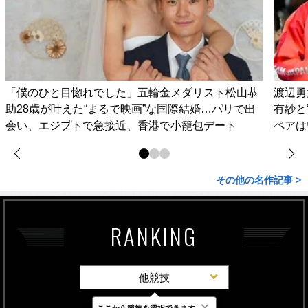
「僕のひと目惚れでした」五輪金メダリスト松山恭
渡辺勇
助28歳が叶えた“まるで映画”な国際結婚…パリで出
有紗と
会い、エジプトで急接近、香港で小籠包デート
ペアは
その他の名作記事 >
RANKING
他競技
×
ここから競技を選択できます