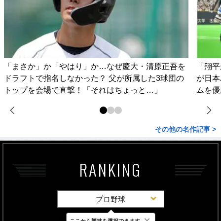
「まさか」か「やはり」か…なぜ慶大・清原正吾を
「翔平
ドラフトで指名しなかった？ 父が所属した3球団の
が日本
トップを会場で直撃！「それはちょっと…」
ムを優
その他の名作記事 >
RANKING
プロ野球
×
ここから競技を選択できます