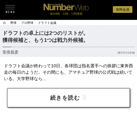
有料会員
毎日6時・11時・17時更新
野球
プロ野球
ドラフト会議
ドラフトの卓上には2つのリストが。
獲得候補と、もう1つは戦力外候補。
安倍昌彦
2017/11/13 07:00
ドラフト会議が終わって10日、各球団は指名選手への挨拶に東奔西
走の毎日のようだ。その間にも、アマチュア野球の公式戦は続いて
いる。大学野球なら...
続きを読む