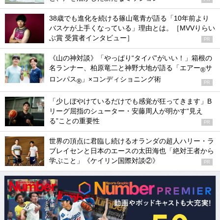
38歳でも進化を続ける篠山竜青が語る「10年前より
バスケが上手くなっている」理由とは。［MVVりらい
ぶ賞 受賞者インタビュー］
PR
《山の神対談》「やっぱり“タイパ”がいい！」箱根の
名ランナー、柏原竜二と神野大地が語る「エアー
サ
®
ロンパス
」×コンディショニング術
®
PR
「少しぼやけているだけでも感覚が狂ってきます」B
リーグ屈指のシューター・安藤周人が明かす“見え
る”ことの重要性
PR
世界の頂点に君臨し続けるオランダの超人ハリー・ラ
ブレイセンと日本のエースの太田海也「絶対王者から
学ぶこと」《ケイリン国際対談②》
PR