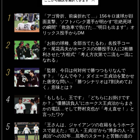
最新
24時間
週間
「アゴ骨折、前歯折れて…」156キロ速球が顔
面直撃、ソフトバンク選手が明かす“壮絶死球
の瞬間”「救急車で告げた…“明日も出ます”」オ
リックス投手からDM
「お前の球種、全部当てたるわ」名投手コー
チ・尾花高夫がホークスの0勝投手3人に2桁勝
利させた“方程式”「考え方次第で二流も一流に
なれる」
「監督、今日は何対何で勝つつもりなんで
す？」「なんで今？」ダイエー王貞治を驚かせ
た唐突な問い…「勝つシナリオは7割決めてお
く」意味とは？
「もしもし、王です」「どちらにお掛けです
か？」“優勝請負人”にホークス王貞治からまさ
かの電話…そして野村克也が「考え直せ！」と
言ったワケ
「王さんは、ジャイアンツの在籍をもうホーク
スで超えた」“巨人・王貞治”から“博多の人・王
貞治”への32年…屈辱のスタートと苦難の道の