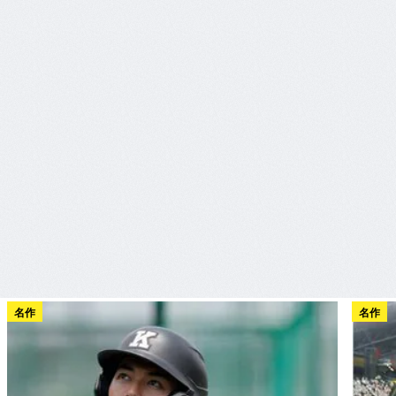
名作
名作