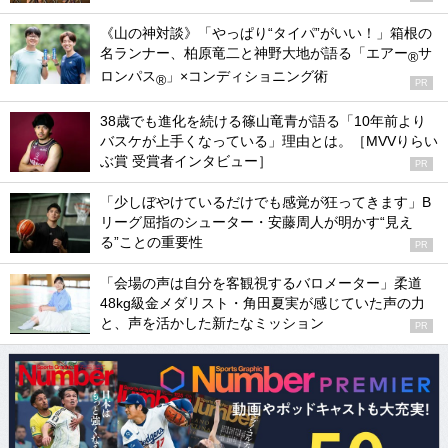
《山の神対談》「やっぱり“タイパ”がいい！」箱根の
名ランナー、柏原竜二と神野大地が語る「エアー
サ
®
ロンパス
」×コンディショニング術
®
PR
38歳でも進化を続ける篠山竜青が語る「10年前より
バスケが上手くなっている」理由とは。［MVVりらい
ぶ賞 受賞者インタビュー］
PR
「少しぼやけているだけでも感覚が狂ってきます」B
リーグ屈指のシューター・安藤周人が明かす“見え
る”ことの重要性
PR
「会場の声は自分を客観視するバロメーター」柔道
48kg級金メダリスト・角田夏実が感じていた声の力
と、声を活かした新たなミッション
PR