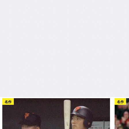
名作
名作