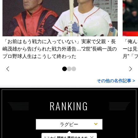
「お前はもう戦力に入っていない」実家で父親・長
「俺ん
嶋茂雄から告げられた戦力外通告…“2世”長嶋一茂の
ーは見
プロ野球人生はこうして終わった
月”「
その他の名作記事 >
RANKING
ラグビー
×
ここから競技を選択できます