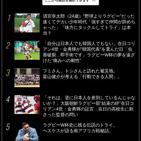
最新
24時間
週間
清宮幸太郎（24歳）“野球よりラグビー”だった
速くてデカい少年時代「強すぎて仲間が辞めち
ゃった」「味方にタックルしてトライ」は本
当？
「自分は日本人でも韓国人でもない」在日コリ
アン4世・金勇輝が“韓国代表”を選んだ日「虫
垂破裂…即手術です」ラグビーW杯の夢を遠ざ
けた“痛みへの耐性”
フミさん、トシさんと訪れた被災地。
畠山健介が考える「行動できる人間」。
「それは、逆に日本人を差別しているんじゃな
いか？」大阪朝鮮ラグビー部“結束の絆”在日コ
リアン4世・金勇輝の証言…在日の高校生に刺
さった監督の問い
ラグビーW杯史に残る伝説のトライ。
ヘスケスが語る南アフリカ戦秘話。