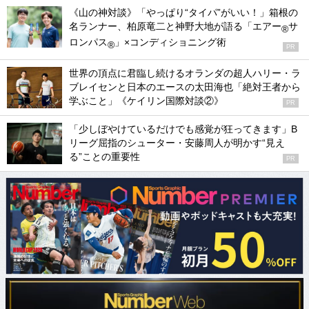
《山の神対談》「やっぱり“タイパ”がいい！」箱根の
名ランナー、柏原竜二と神野大地が語る「エアー
サ
®
ロンパス
」×コンディショニング術
®
PR
世界の頂点に君臨し続けるオランダの超人ハリー・ラ
ブレイセンと日本のエースの太田海也「絶対王者から
学ぶこと」《ケイリン国際対談②》
PR
「少しぼやけているだけでも感覚が狂ってきます」B
リーグ屈指のシューター・安藤周人が明かす“見え
る”ことの重要性
PR