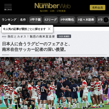
有料会員
毎日6時・11時・17時更新
ランキング
名作
#甲子園
#Jリーグ
#中村剛也
#佐々木朗希
#ラグ
〉
×
今人気の記事が競技ごとに探せます
ラグビー
ラグビー日本代表
熱狂とカオス！魅惑の南米直送便
BACK NUMBER
日本人に合うラグビーのフェアさと、
南米在住サッカー記者の深い羨望。