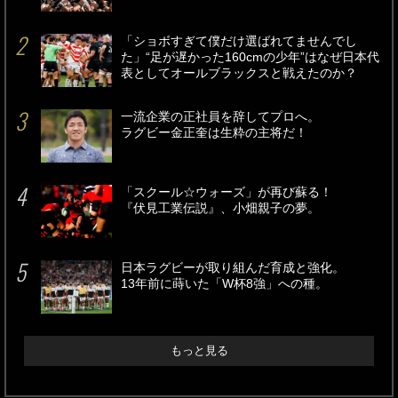
「ショボすぎて僕だけ選ばれてませんでし
た」“足が遅かった160cmの少年”はなぜ日本代
表としてオールブラックスと戦えたのか？
一流企業の正社員を辞してプロへ。
ラグビー金正奎は生粋の主将だ！
「スクール☆ウォーズ」が再び蘇る！
『伏見工業伝説』、小畑親子の夢。
日本ラグビーが取り組んだ育成と強化。
13年前に蒔いた「W杯8強」への種。
もっと見る