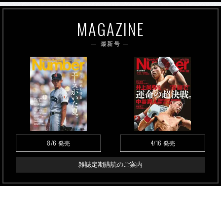
MAGAZINE
最新号
8/6
4/16
発売
発売
雑誌定期購読のご案内