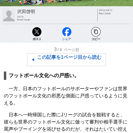
photograph by
沢田啓明
Naoya Sanuki
text by
Hiroaki Sawada
ポスト
シェア
コピー
3
/4
ページ目
この記事を1ページ目から読む
フットボール文化への戸惑い。
一方、日本のフットボールのサポーターやファンは世界
のフットボール文化の邪悪な側面に戸惑っているように見
える。
日本へ一時帰国した際にJリーグの試合を観戦すると、
彼らも世界のフットボール文化に倣って審判や相手選手に
罵声やブーイングを浴びせるのだが、それはたいてい控え