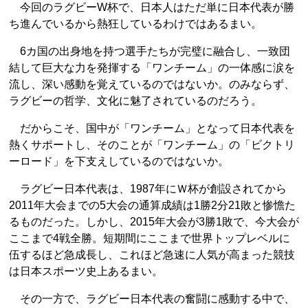
今回のラグビーW杯で、日本人はただ単に日本代表が勝
ち進んでいるから熱狂しているわけではあるまい。
6カ国の出身地を持つ選手たちが完璧に融合し、一致団
結して巨大な力を発揮する「ワンチーム」の一体感に涙を
流し、深い感動を覚えているのではないか。のみならず、
ラグビーの哲学、文化に魅了されているのだろう。
だからこそ、国中が「ワンチーム」となって日本代表を
熱くサポートし、そのことが「ワンチーム」の「ビクトリ
ーロード」を下支えしているのではないか。
ラグビー日本代表は、1987年にＷ杯が創設されてから
2011年大会までの5大会の通算成績は1勝2分21敗と惨憺た
るものだった。しかし、2015年大会が3勝1敗で、今大会が
ここまで4戦全勝。短期間にここまで世界トップレベルに
伍するほど急成長し、これほど急速に人気が高まった競技
は日本スポーツ史上あるまい。
その一方で、ラグビー日本代表の奮闘に感動する中で、