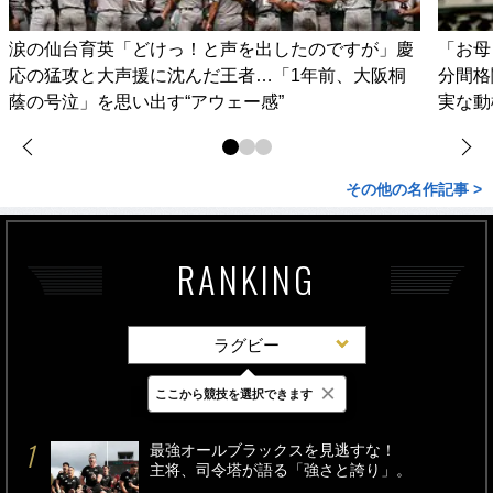
涙の仙台育英「どけっ！と声を出したのですが」慶
「お母
応の猛攻と大声援に沈んだ王者…「1年前、大阪桐
分間格
蔭の号泣」を思い出す“アウェー感”
実な動
その他の名作記事 >
RANKING
ラグビー
×
ここから競技を選択できます
最新
24時間
週間
最強オールブラックスを見逃すな！
主将、司令塔が語る「強さと誇り」。