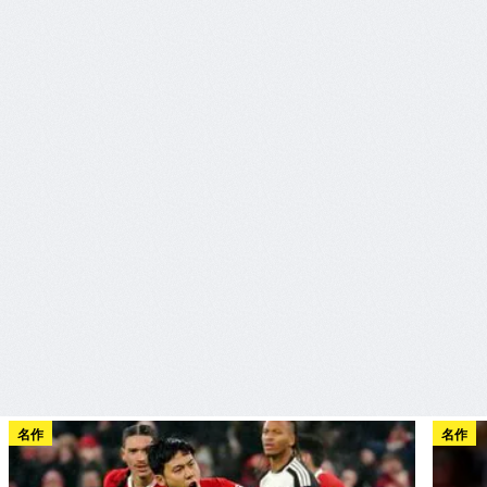
名作
名作