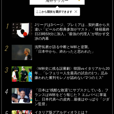
海外サッカー
×
ここから競技を選択できます
最新
24時間
週間
Jリーグは3ページ、プレミアは…契約書から大
違い「ビールの祭典参加がマスト」「移籍最終
日23時59分に加入」“最強の代理人”が明かす交
渉の内幕
浅野拓磨が語る中断とW杯と逆襲。
「日本中から、終わったと思われた」
〈W杯史に残る誤審劇〉韓国vsイタリアから20
年…「レフェリー人生最高の試合の1つ」忌み
嫌われた審判モレノが認めない“2つのミス”
「日本は“残酷な敗退”にサブスクしている」フ
ランスはW杯をどう報じた？ エムバペに掌返
し、日本代表への皮肉…最後はやっぱり「ジダ
ン監督」
イタリア版グアルディオラとは？