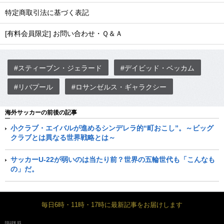
特定商取引法に基づく表記
[有料会員限定] お問い合わせ・Ｑ＆Ａ
#スティーブン・ジェラード
#デイビッド・ベッカム
#リバプール
#ロサンゼルス・ギャラクシー
海外サッカーの前後の記事
小クラブ・エイバルが進めるシンデレラ的“町おこし”。～ビッグ
クラブとは異なる世界戦略とは～
サッカーU-22が弱いのは当たり前？世界の五輪世代も「こんなも
の」だ。
毎日6時・11時・17時に最新記事をお届けします
FOLLOW US