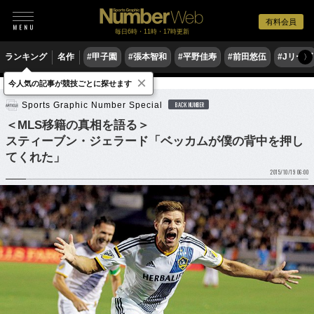
有料会員
毎日6時・11時・17時更新
ランキング
名作
#甲子園
#張本智和
#平野佳寿
#前田悠伍
#Jリーグ
〉
×
今人気の記事が競技ごとに探せます
サッカー
海外サッカー
Sports Graphic Number Special
BACK NUMBER
＜MLS移籍の真相を語る＞
スティーブン・ジェラード「ベッカムが僕の背中を押し
てくれた」
2015/10/19 06:00