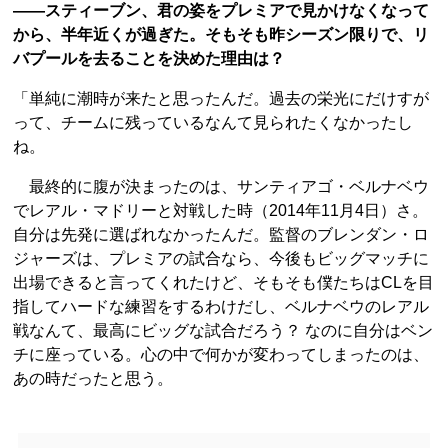
――スティーブン、君の姿をプレミアで見かけなくなって
から、半年近くが過ぎた。そもそも昨シーズン限りで、リ
バプールを去ることを決めた理由は？
「単純に潮時が来たと思ったんだ。過去の栄光にだけすが
って、チームに残っているなんて見られたくなかったし
ね。
最終的に腹が決まったのは、サンティアゴ・ベルナベウ
でレアル・マドリーと対戦した時（2014年11月4日）さ。
自分は先発に選ばれなかったんだ。監督のブレンダン・ロ
ジャーズは、プレミアの試合なら、今後もビッグマッチに
出場できると言ってくれたけど、そもそも僕たちはCLを目
指してハードな練習をするわけだし、ベルナベウのレアル
戦なんて、最高にビッグな試合だろう？ なのに自分はベン
チに座っている。心の中で何かが変わってしまったのは、
あの時だったと思う。