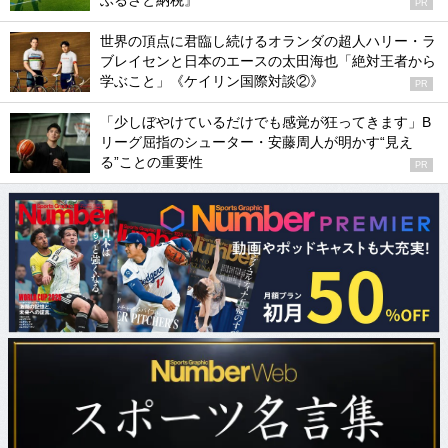
ふるさと納税』
PR
世界の頂点に君臨し続けるオランダの超人ハリー・ラ
ブレイセンと日本のエースの太田海也「絶対王者から
学ぶこと」《ケイリン国際対談②》
PR
「少しぼやけているだけでも感覚が狂ってきます」B
リーグ屈指のシューター・安藤周人が明かす“見え
る”ことの重要性
PR