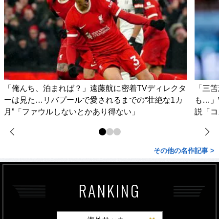
「俺んち、泊まれば？」遠藤航に密着TVディレクタ
「三笘
ーは見た…リバプールで愛されるまでの“壮絶な1カ
も…」
月”「ファウルしないとかあり得ない」
説「コ
その他の名作記事 >
RANKING