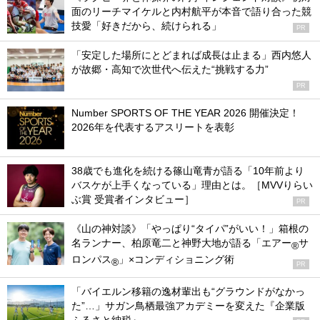
面のリーチマイケルと内村航平が本音で語り合った競
技愛「好きだから、続けられる」
PR
「安定した場所にとどまれば成長は止まる」西内悠人
が故郷・高知で次世代へ伝えた“挑戦する力”
PR
Number SPORTS OF THE YEAR 2026 開催決定！
2026年を代表するアスリートを表彰
38歳でも進化を続ける篠山竜青が語る「10年前より
バスケが上手くなっている」理由とは。［MVVりらい
ぶ賞 受賞者インタビュー］
PR
《山の神対談》「やっぱり“タイパ”がいい！」箱根の
名ランナー、柏原竜二と神野大地が語る「エアー
サ
®
ロンパス
」×コンディショニング術
®
PR
「バイエルン移籍の逸材輩出も“グラウンドがなかっ
た”…」サガン鳥栖最強アカデミーを変えた『企業版