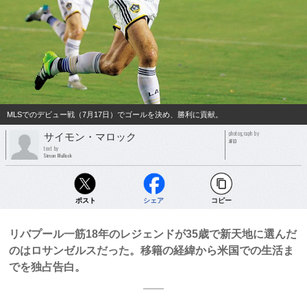
MLSでのデビュー戦（7月17日）でゴールを決め、勝利に貢献。
photograph by
サイモン・マロック
AFLO
text by
Simon Mullock
ポスト
シェア
コピー
リバプール一筋18年のレジェンドが35歳で新天地に選んだ
のはロサンゼルスだった。移籍の経緯から米国での生活ま
でを独占告白。