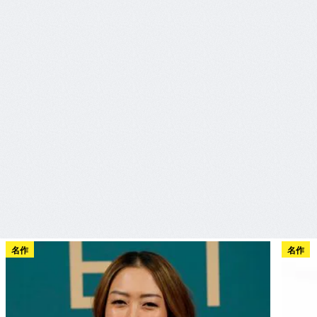
名作
名作