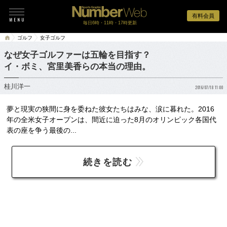
有料会員
毎日6時・11時・17時更新
ゴルフ
女子ゴルフ
なぜ女子ゴルファーは五輪を目指す？
イ・ボミ、宮里美香らの本当の理由。
桂川洋一
2016/07/18 11:00
夢と現実の狭間に身を委ねた彼女たちはみな、涙に暮れた。2016
年の全米女子オープンは、間近に迫った8月のオリンピック各国代
表の座を争う最後の...
続きを読む