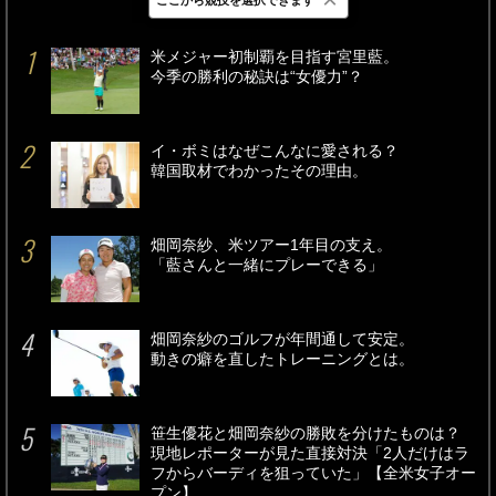
最新
24時間
週間
米メジャー初制覇を目指す宮里藍。
今季の勝利の秘訣は“女優力”？
イ・ボミはなぜこんなに愛される？
韓国取材でわかったその理由。
畑岡奈紗、米ツアー1年目の支え。
「藍さんと一緒にプレーできる」
畑岡奈紗のゴルフが年間通して安定。
動きの癖を直したトレーニングとは。
笹生優花と畑岡奈紗の勝敗を分けたものは？
現地レポーターが見た直接対決「2人だけはラ
フからバーディを狙っていた」【全米女子オー
プン】