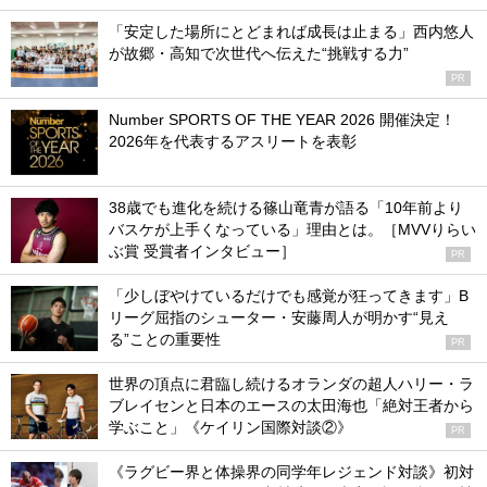
「安定した場所にとどまれば成長は止まる」西内悠人
が故郷・高知で次世代へ伝えた“挑戦する力”
PR
Number SPORTS OF THE YEAR 2026 開催決定！
2026年を代表するアスリートを表彰
38歳でも進化を続ける篠山竜青が語る「10年前より
バスケが上手くなっている」理由とは。［MVVりらい
ぶ賞 受賞者インタビュー］
PR
「少しぼやけているだけでも感覚が狂ってきます」B
リーグ屈指のシューター・安藤周人が明かす“見え
る”ことの重要性
PR
世界の頂点に君臨し続けるオランダの超人ハリー・ラ
ブレイセンと日本のエースの太田海也「絶対王者から
学ぶこと」《ケイリン国際対談②》
PR
《ラグビー界と体操界の同学年レジェンド対談》初対