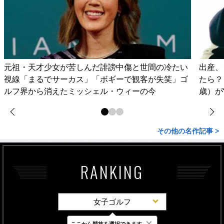
元祖・天才少女が苦しんだ誹謗中傷と世間の冷たい
出産、
視線「まるでサーカス」「ボギーで観客が失笑」ゴ
たら？
ルフ界から消えたミッシェル・ウィーの今
歳）が
その他の名作記事 >
RANKING
女子ゴルフ
×
ここから競技を選択できます