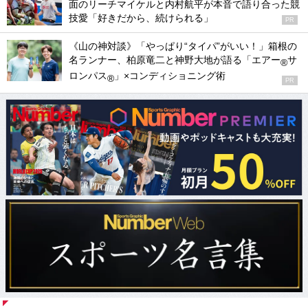
面のリーチマイケルと内村航平が本音で語り合った競
技愛「好きだから、続けられる」
PR
《山の神対談》「やっぱり“タイパ”がいい！」箱根の
名ランナー、柏原竜二と神野大地が語る「エアー
サ
®
ロンパス
」×コンディショニング術
®
PR