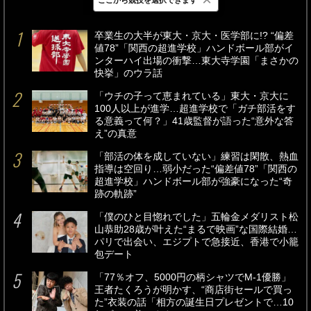
最新
24時間
週間
卒業生の大半が東大・京大・医学部に!? “偏差
値78”「関西の超進学校」ハンドボール部がイ
ンターハイ出場の衝撃…東大寺学園「まさかの
快挙」のウラ話
「ウチの子って恵まれている」東大・京大に
100人以上が進学…超進学校で「ガチ部活をす
る意義って何？」41歳監督が語った“意外な答
え”の真意
「部活の体を成していない」練習は閑散、熱血
指導は空回り…弱小だった“偏差値78”「関西の
超進学校」ハンドボール部が強豪になった“奇
跡の軌跡”
「僕のひと目惚れでした」五輪金メダリスト松
山恭助28歳が叶えた“まるで映画”な国際結婚…
パリで出会い、エジプトで急接近、香港で小籠
包デート
「77％オフ、5000円の柄シャツでM-1優勝」
王者たくろうが明かす、“商店街セールで買っ
た”衣装の話「相方の誕生日プレゼントで…10