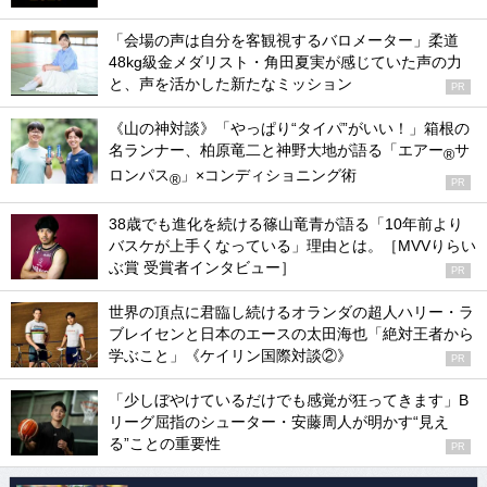
「会場の声は自分を客観視するバロメーター」柔道
48kg級金メダリスト・角田夏実が感じていた声の力
と、声を活かした新たなミッション
PR
《山の神対談》「やっぱり“タイパ”がいい！」箱根の
名ランナー、柏原竜二と神野大地が語る「エアー
サ
®
ロンパス
」×コンディショニング術
®
PR
38歳でも進化を続ける篠山竜青が語る「10年前より
バスケが上手くなっている」理由とは。［MVVりらい
ぶ賞 受賞者インタビュー］
PR
世界の頂点に君臨し続けるオランダの超人ハリー・ラ
ブレイセンと日本のエースの太田海也「絶対王者から
学ぶこと」《ケイリン国際対談②》
PR
「少しぼやけているだけでも感覚が狂ってきます」B
リーグ屈指のシューター・安藤周人が明かす“見え
る”ことの重要性
PR