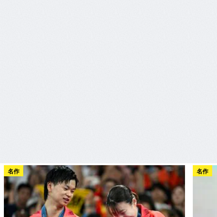
名作
名作