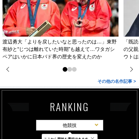
渡辺勇大「よりを戻したいなと思ったのは…」東野
「既読
有紗と“じつは離れていた時期”も越えて…ワタガシ
の父親
ペアはいかに日本バド界の歴史を変えたのか
ウトは
その他の名作記事 >
RANKING
他競技
×
ここから競技を選択できます