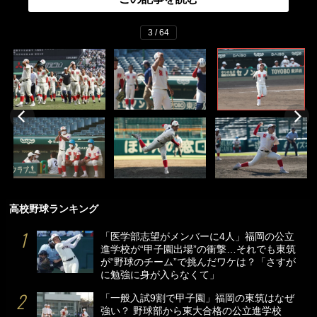
3 / 64
高校野球ランキング
「医学部志望がメンバーに4人」福岡の公立
進学校が“甲子園出場”の衝撃…それでも東筑
が“野球のチーム”で挑んだワケは？「さすが
に勉強に身が入らなくて」
「一般入試9割で甲子園」福岡の東筑はなぜ
強い？ 野球部から東大合格の公立進学校