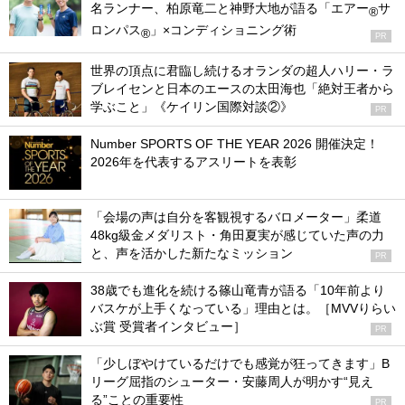
名ランナー、柏原竜二と神野大地が語る「エアー
サ
®
ロンパス
」×コンディショニング術
®
PR
世界の頂点に君臨し続けるオランダの超人ハリー・ラ
ブレイセンと日本のエースの太田海也「絶対王者から
学ぶこと」《ケイリン国際対談②》
PR
Number SPORTS OF THE YEAR 2026 開催決定！
2026年を代表するアスリートを表彰
「会場の声は自分を客観視するバロメーター」柔道
48kg級金メダリスト・角田夏実が感じていた声の力
と、声を活かした新たなミッション
PR
38歳でも進化を続ける篠山竜青が語る「10年前より
バスケが上手くなっている」理由とは。［MVVりらい
ぶ賞 受賞者インタビュー］
PR
「少しぼやけているだけでも感覚が狂ってきます」B
リーグ屈指のシューター・安藤周人が明かす“見え
る”ことの重要性
PR