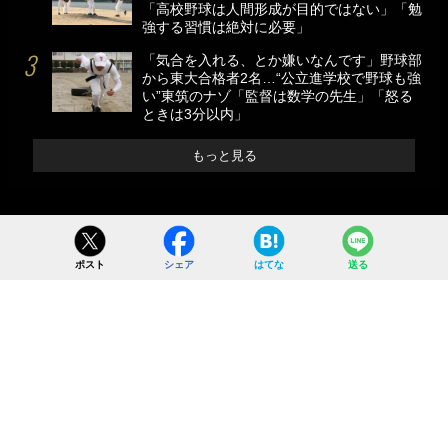
「高校野球は人間形成が目的ではない」「勉
強する習慣は絶対に必要」
「気合を入れる、とか嫌いなんです」野球部
から東大合格者2名…“公立進学校で野球も強
い”東筑のナゾ「監督は数学の先生」「怒る
ときは3分以内」
もっと見る
ポスト
シェア
はてな
送る