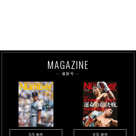
MAGAZINE
最新号
8/6
4/16
発売
発売