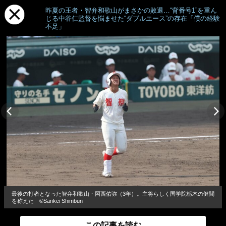
昨夏の王者・智弁和歌山がまさかの敗退…“背番号1”を重ん
じる中谷仁監督を悩ませた“ダブルエース”の存在「僕の経験
不足」
最後の打者となった智弁和歌山・岡西佑弥（3年）。主将らしく国学院栃木の健闘
を称えた ©︎Sankei Shimbun
この記事を読む