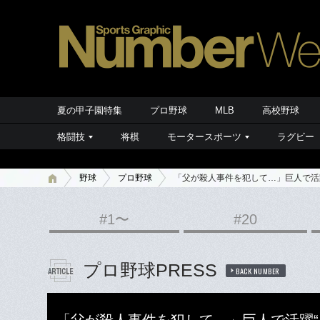
夏の甲子園特集
プロ野球
MLB
高校野球
格闘技
将棋
モータースポーツ
ラグビー
野球
プロ野球
「父が殺人事件を犯して…」巨人で活
#1〜
#20
プロ野球PRESS
BACK NUMBER