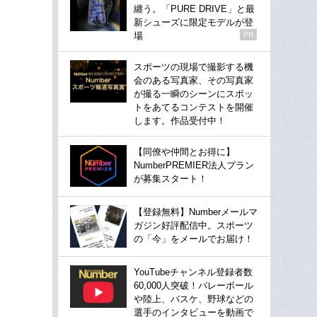
纏う。「PURE DRIVE」と最
新シューズに限定モデルが登
場
PR
スポーツの現場で撮影する機
会のある写真家、その写真家
が撮る一瞬のシーンにスポッ
トをあてるコンテストを開催
します。作品受付中！
【同僚や仲間とお得に】
NumberPREMIER法人プラン
が募集スタート！
【登録無料】Numberメールマ
ガジン好評配信中。スポーツ
の「今」をメールでお届け！
YouTubeチャンネル登録者数
60,000人突破！バレーボール
や陸上、バスケ、野球などの
選手のインタビューを動画で