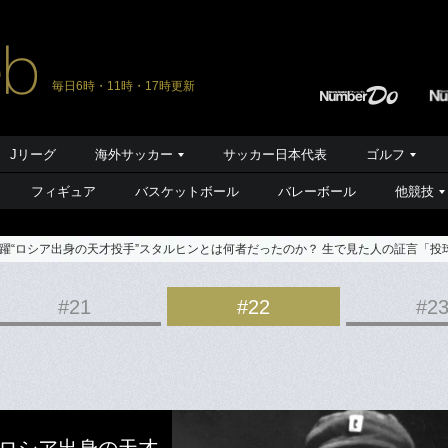
毎日6時・11時・17時更新
Jリーグ
海外サッカー
サッカー日本代表
ゴルフ
フィギュア
バスケットボール
バレーボール
他競技
躍“ロシア出身の天才投手”スタルヒンとは何者だったのか？ 生で見た人の証言「投
#21
#22
#2