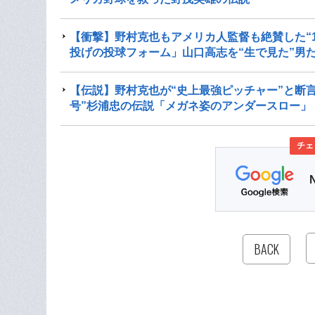
【衝撃】野村克也もアメリカ人監督も絶賛した“1
投げの投球フォーム」山口高志を“生で見た”男
【伝説】野村克也が“史上最強ピッチャー”と断言
号”杉浦忠の伝説「メガネ姿のアンダースロー」
チェ
BACK