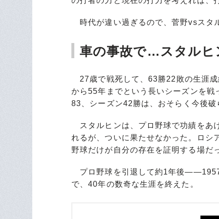
の打者の力と現在の打力を考えれば、
時代が違い過ぎるので、菅野vsスタ
車の事故で…スタル
27歳で戦死して、63勝22敗の生涯
から55年までという長いシーズンを戦っ
83、シーズン42勝は、おそらく今後
スタルヒンは、プロ野球で功績をあげ
れるが、ついに果たせなかった。ロシ
野球だけが自分の存在を証明する場だ
プロ野球を引退して約1年後――195
で、40年の数奇な生涯を終えた。