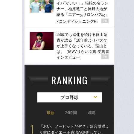
イパ”がいい！」箱根の名ラン
ナー、柏原竜二と神野大地が
語る「エアー
サロンパス
」
®
®
×コンディショニング術
PR
38歳でも進化を続ける篠山竜
青が語る「10年前よりバスケ
が上手くなっている」理由と
は。［MVVりらいぶ賞 受賞者
インタビュー］
PR
RANKING
プロ野球
最新
24時間
週間
「おい、ノーヒットだぞ？」落合博満よ
「
り前にダイエー王貞治が決断してい
り