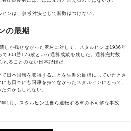
打者圧倒度的には、ほぼ互角と言えるのではないか。
ルヒンは、参考対決として勝敗はつけない。
ヒンの最期
成績しか残せなかった沢村に対して、スタルヒンは1936年
て303勝176敗という通算成績を残した。通算完封数
破られることのない日本記録だ。
て日本国籍を取得することを生涯の目標にしていたとさ
アにも日本にも国籍を持てなかったスタルヒンにとって、
ったのかもしれない。
7年1月、スタルヒンは自ら運転する車の不可解な事故