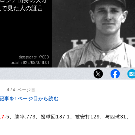
“ロシア出身の天才
生で見た人の証言
KYODO
photograph by
2025/09/07 11:01
posted
かつて日本のプロ野球で活躍したスタルヒン。
勝というプロ野球タイ記録を持つ（1936年撮
4
/4
ページ目
記事を1ページ目から読む
17
-5、勝率.773、投球回187.1、被安打129、与四球31、