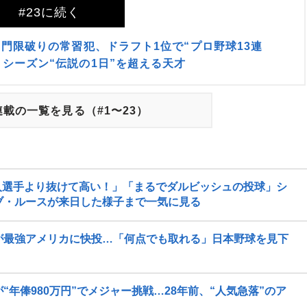
#23に続く
 門限破りの常習犯、ドラフト1位で“プロ野球13連
トシーズン“伝説の1日”を超える天才
載の一覧を見る（#1〜23）
人選手より抜けて高い！」「まるでダルビッシュの投球」シ
ブ・ルースが来日した様子まで一気に見る
が最強アメリカに快投…「何点でも取れる」日本野球を見下
年俸980万円”でメジャー挑戦…28年前、“人気急落”のア