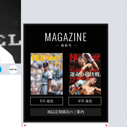
MAGAZINE
最新号
シーズン42
影）
8/6
4/16
発売
発売
雑誌定期購読のご案内