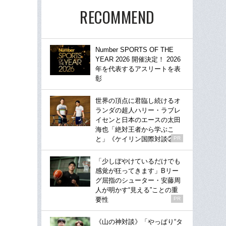
RECOMMEND
Number SPORTS OF THE
YEAR 2026 開催決定！ 2026
年を代表するアスリートを表
彰
世界の頂点に君臨し続けるオ
ランダの超人ハリー・ラブレ
イセンと日本のエースの太田
海也「絶対王者から学ぶこ
と」《ケイリン国際対談②》
PR
「少しぼやけているだけでも
感覚が狂ってきます」Bリー
グ屈指のシューター・安藤周
人が明かす“見える”ことの重
要性
PR
《山の神対談》「やっぱり“タ