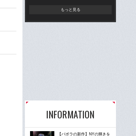
らD
もっと見る
INFORMATION
【バボラの新作】NYの輝きを