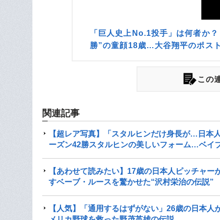
「巨人史上No.1投手」は何者か？
勝”の童顔18歳…大谷翔平のポス
この連
関連記事
【超レア写真】「スタルヒンだけ身長が…日本
ーズン42勝スタルヒンの美しいフォーム…ベイ
【あわせて読みたい】17歳の日本人ピッチャー
すベーブ・ルースを驚かせた“沢村栄治の伝説”
【人気】「通用するはずがない」26歳の日本人が“
メリカ野球を救った野茂英雄の伝説