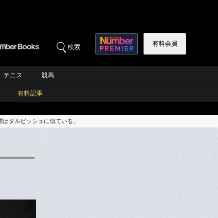
有料会員
検索
テニス
競馬
有料記事
球はダルビッシュに似ている」
3