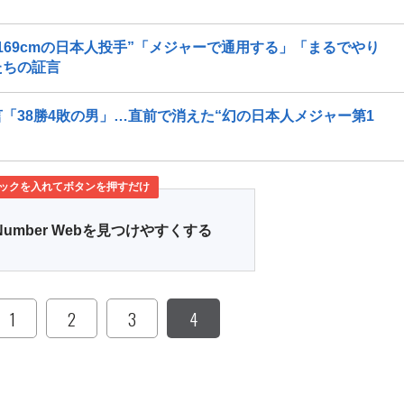
69cmの日本人投手”「メジャーで通用する」「まるでやり
たちの証言
「38勝4敗の男」…直前で消えた“幻の日本人メジャー第1
ックを入れてボタンを押すだけ
Number Webを見つけやすくする
1
2
3
4