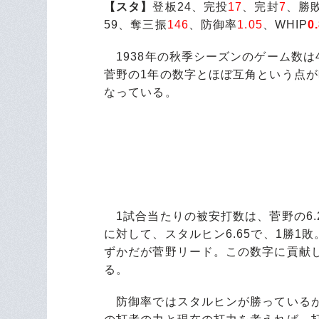
【スタ】
登板24、完投
17
、完封
7
、勝
59、奪三振
146
、防御率
1.05
、WHIP
0
1938年の秋季シーズンのゲーム数は
菅野の1年の数字とほぼ互角という点
なっている。
1試合当たりの被安打数は、菅野の6.2
に対して、スタルヒン6.65で、1勝1敗
ずかだが菅野リード。この数字に貢献し
る。
防御率ではスタルヒンが勝っているが