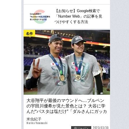
【お知らせ】Google検索で
「Number Web」の記事を見
つけやすくする方法
名作
大谷翔平が最後のマウンドへ…ブルペン
の宇田川優希が見た景色とは？ 大谷に学
んだ“パスタは塩だけ”「ダルさんにガッカ
リされないように」
米虫紀子
Noriko Yonemushi
2023/03/30
侍ジャパン