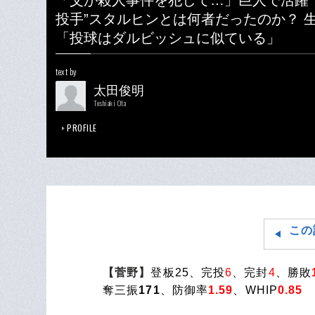
「父が殺人事件を犯して…」巨人で活躍
投手”スタルヒンとは何者だったのか？ 
「投球はダルビッシュに似ている」
text by
太田俊明
Toshiaki Ota
PROFILE
この
【菅野】
登板25、完投
6
、完封
4
、勝敗
奪三振
171
、防御率
1.59
、WHIP
0.85