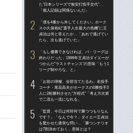
た“日本シリーズで無安打投手交代”…
た“
「個人記録は関係ないんだ」
「
「僕を4番から外してください」ホーク
「
ス小久保裕紀“選手人生最大の危機”に王
終わ
貞治は何と答えたか…「あれで逃げてい
つか
たら、次も逃げていた」
リ
「もし優勝できなければ、パ・リーグは
「
終わりだった」1999年王貞治ダイエーが
っ
つかんだ“ラストチャンス”の意味「もう1
王貞
リーグ制やろな、と」
当
「お前の球種、全部当てたるわ」名投手
「
コーチ・尾花高夫がホークスの0勝投手3
ス小
人に2桁勝利させた“方程式”「考え方次第
貞
で二流も一流になれる」
た
「監督、今日は何対何で勝つつもりなん
「ア
です？」「なんで今？」ダイエー王貞治
球
を驚かせた唐突な問い…「勝つシナリオ
す“
は7割決めておく」意味とは？
た…