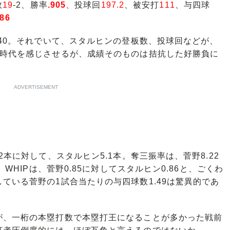
敗
19
-2、勝率
.905
、投球回
197.2
、被安打
111
、与四球
.86
40。それでいて、スタルヒンの登板数、投球回などが、
が時代を感じさせるが、成績そのものは拮抗した好勝負に
ADVERTISEMENT
本に対して、スタルヒン5.1本。奪三振率は、菅野8.22
。WHIPは、菅野0.85に対してスタルヒン0.86と、ごくわ
ている菅野の1試合当たりの与四球数1.49は驚異的であ
、一桁の本塁打数で本塁打王になることが多かった戦前