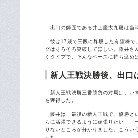
出口の師匠である井上慶太九段は当時
「彼は17歳で三段に昇段した有望株
グはそろそろ突破してほしい。藤井さ
くタイプで、そんなペースに持ち込め
新人王戦決勝後、出口
新人王戦決勝三番勝負の対局は、いず
を獲得した。
藤井は「最後の新人王戦で、優勝とい
らに活躍できるように頑張りたい」。
りないところが分かりました。こうい
った。