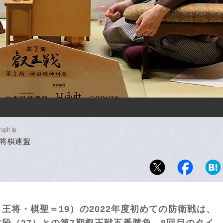
raph by
将棋連盟
王将・棋聖＝19）の2022年度初めての防衛戦は、
段（27）との第7期叡王戦五番勝負。8回目のタイ