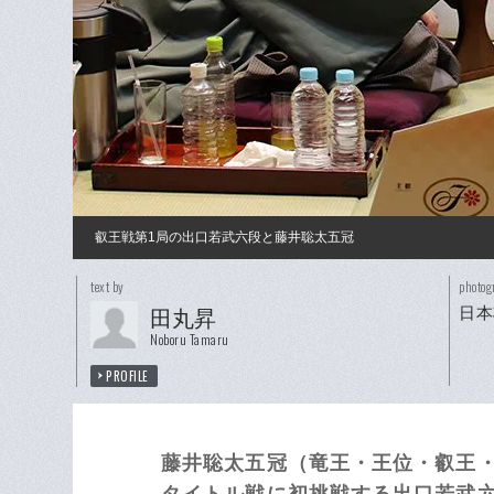
叡王戦第1局の出口若武六段と藤井聡太五冠
text by
photog
日本
田丸昇
Noboru Tamaru
PROFILE
藤井聡太五冠（竜王・王位・叡王・
タイトル戦に初挑戦する出口若武六