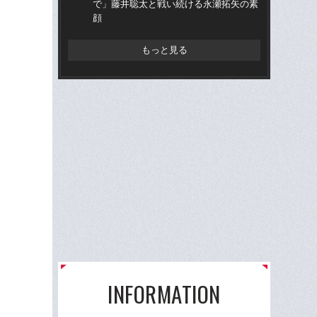
で」藤井聡太と戦い続ける永瀬拓矢の素
士
顔
もっと見る
INFORMATION