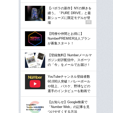
【バボラの新作】NYの輝きを
纏う。「PURE DRIVE」と最
新シューズに限定モデルが登
場
PR
【同僚や仲間とお得に】
NumberPREMIER法人プラン
が募集スタート！
【登録無料】Numberメールマ
ガジン好評配信中。スポーツ
の「今」をメールでお届け！
YouTubeチャンネル登録者数
60,000人突破！バレーボール
や陸上、バスケ、野球などの
選手のインタビューを動画で
【お知らせ】Google検索で
「Number Web」の記事を見
つけやすくする方法