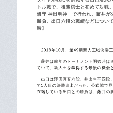
トル戦で、後輩棋士と初めて対戦。
鎮守 神田明神」で行われ、藤井が
勝負、出口六段の戦績などについ
時】
2018年10月、第49期新人王戦決
藤井は前年のトーナメント開始時は四
ていて、新人王を獲得する最後の機会
出口は澤田真吾六段、井出隼平四段、
て5人目の決勝進出だった。公式戦で見
在籍している出口との勝負は、藤井の