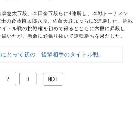
森悠太五段、本田奎五段らに4連勝し、本戦トーナメン
棋士の斎藤慎太郎八段、佐藤天彦九段らに3連勝した。挑戦
タイトル戦の挑戦権を初めて得るとともに六段に昇段し
と続いたが、懸命に頑張り抜いて逆転勝ちを果たした。
冠にとって初の「後輩相手のタイトル戦」
2
3
NEXT