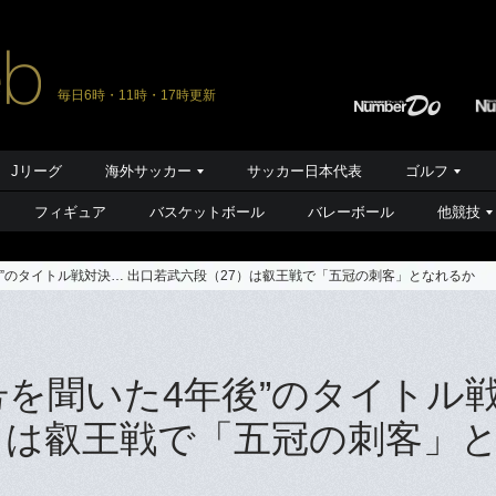
毎日6時・11時・17時更新
Jリーグ
海外サッカー
サッカー日本代表
ゴルフ
フィギュア
バスケットボール
バレーボール
他競技
後”のタイトル戦対決… 出口若武六段（27）は叡王戦で「五冠の刺客」となれるか
号を聞いた4年後”のタイトル
7）は叡王戦で「五冠の刺客」