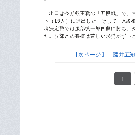
出口は今期叡王戦の「五段戦」で、古
ト（16人）に進出した。そして、A級
者決定戦では服部慎一郎四段に勝ち、
た。服部との将棋は苦しい形勢がずっ
【次ページ】 藤井五
1