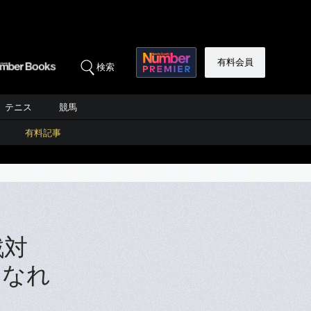
有料会員
検索
テニス
競馬
有料記事
戦対
となれ