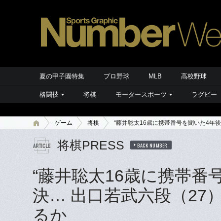
夏の甲子園特集
プロ野球
MLB
高校野球
格闘技
将棋
モータースポーツ
ラグビー
ゲーム
将棋
“藤井聡太16歳に携帯番号を聞いた4年
将棋PRESS
BACK NUMBER
“藤井聡太16歳に携帯番
決… 出口若武六段（2
るか