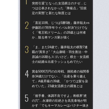
突然引退”となった女流棋士のナゼ…じ
覇の
つは公表されなかった「降級点」“旧規
原誠
定の実態”と新たな制度とは
士
「直近10局、じつは5勝5敗」藤井聡太vs
引退
伊藤匠の“同学年ライバル対決”だけでな
突然
く「竜王戦ドリーム」の28歳とは何者
つは
か…観る将マンガ家が描く
定の
「ま、まだ24歳で」藤井聡太の棋聖7連
「直
覇の“異常さ”「大山康晴・羽生善治・中
伊藤
原誠の16期もスゴいけど」棋士・女流棋
く「
士の結婚＆出産ラッシュもめでたい
か
賞金5000万円の白玲戦、挑戦者の福間香
賞金
奈34歳だけでない…「出産を乗り越え
奈3
て」A級昇級の39歳、「かつては髪を染
て」
めていた」23歳女流棋士の躍進とは
めて
「後手番、体調不良ですよ」将棋界“虎
「
の穴”…永瀬研の壮絶さを高見泰地が明
時代
かす「でもキーマカレーはパクチー抜き
と