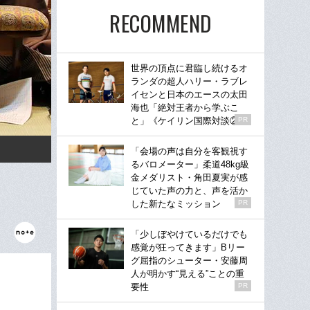
RECOMMEND
世界の頂点に君臨し続けるオ
ランダの超人ハリー・ラブレ
イセンと日本のエースの太田
海也「絶対王者から学ぶこ
と」《ケイリン国際対談②》
PR
「会場の声は自分を客観視す
るバロメーター」柔道48kg級
金メダリスト・角田夏実が感
じていた声の力と、声を活か
した新たなミッション
PR
「少しぼやけているだけでも
感覚が狂ってきます」Bリー
グ屈指のシューター・安藤周
人が明かす“見える”ことの重
要性
PR