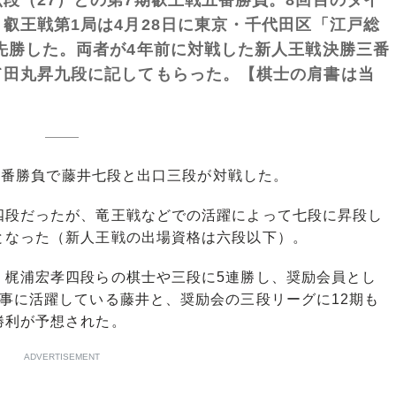
叡王戦第1局は4月28日に東京・千代田区「江戸総
先勝した。両者が4年前に対戦した新人王戦決勝三番
て田丸昇九段に記してもらった。【棋士の肩書は当
勝三番勝負で藤井七段と出口三段が対戦した。
段だったが、竜王戦などでの活躍によって七段に昇段し
となった（新人王戦の出場資格は六段以下）。
梶浦宏孝四段らの棋士や三段に5連勝し、奨励会員とし
事に活躍している藤井と、奨励会の三段リーグに12期も
勝利が予想された。
ADVERTISEMENT