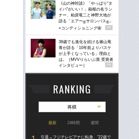
《山の神対談》「やっぱり“タ
イパ”がいい！」箱根の名ラン
ナー、柏原竜二と神野大地が
語る「エアー
サロンパス
」
®
®
×コンディショニング術
PR
38歳でも進化を続ける篠山竜
青が語る「10年前よりバスケ
が上手くなっている」理由と
は。［MVVりらいぶ賞 受賞者
インタビュー］
PR
RANKING
将棋
最新
24時間
週間
引退→フジテレビアナに転身、“22歳で
「ま