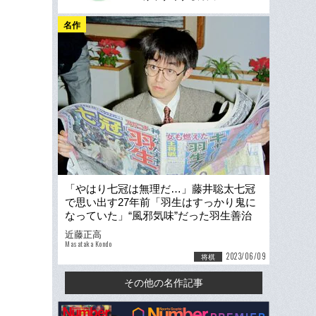
名作
「やはり七冠は無理だ…」藤井聡太七冠
で思い出す27年前「羽生はすっかり鬼に
なっていた」“風邪気味”だった羽生善治
25歳が七冠独占した日
近藤正高
Masataka Kondo
2023/06/09
将棋
その他の名作記事