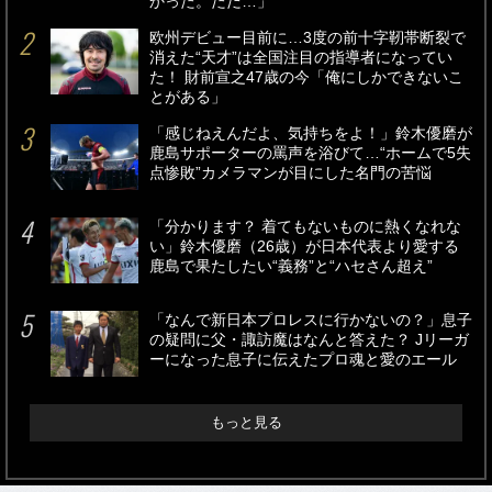
かった。ただ…」
欧州デビュー目前に…3度の前十字靭帯断裂で
消えた“天才”は全国注目の指導者になってい
た！ 財前宣之47歳の今「俺にしかできないこ
とがある」
「感じねえんだよ、気持ちをよ！」鈴木優磨が
鹿島サポーターの罵声を浴びて…“ホームで5失
点惨敗”カメラマンが目にした名門の苦悩
「分かります？ 着てもないものに熱くなれな
い」鈴木優磨（26歳）が日本代表より愛する
鹿島で果たしたい“義務”と“ハセさん超え”
「なんで新日本プロレスに行かないの？」息子
の疑問に父・諏訪魔はなんと答えた？ Jリーガ
ーになった息子に伝えたプロ魂と愛のエール
もっと見る