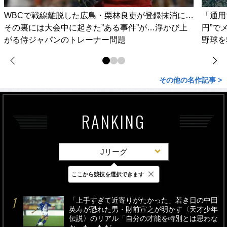
WBCで戦線離脱した広島・栗林良吏が登録抹消に…
「通用
その裏には大会中に起きた”ある事件”が…浮かび上
円”で
がる侍ジャパンのトレーナー問題
野球を
その他の名作記事 >
RANKING
Jリーグ
×
ここから競技を選択できます
最新
24時間
週間
「上手すぎて近寄りがたかった」若き日の中田
英寿が恐れた男・財前宣之が明かす〈天才少年
伝説〉のリアル「自分の才能を特別とは思わな