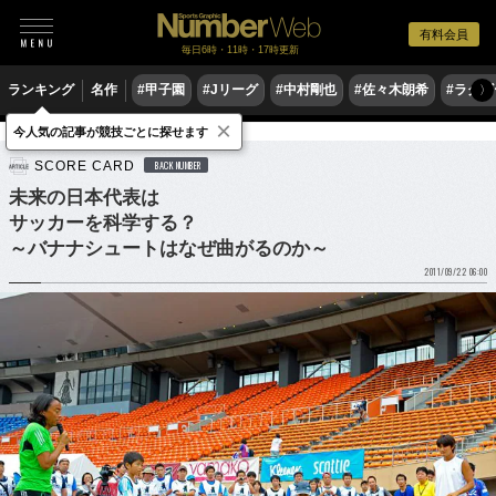
有料会員
毎日6時・11時・17時更新
ランキング
名作
#甲子園
#Jリーグ
#中村剛也
#佐々木朗希
#ラグ
〉
×
今人気の記事が競技ごとに探せます
サッカー
Jリーグ
SCORE CARD
BACK NUMBER
未来の日本代表は
サッカーを科学する？
～バナナシュートはなぜ曲がるのか～
2011/09/22 06:00