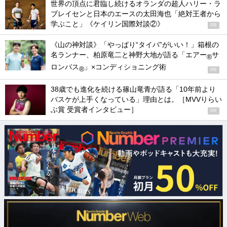
世界の頂点に君臨し続けるオランダの超人ハリー・ラ
ブレイセンと日本のエースの太田海也「絶対王者から
学ぶこと」《ケイリン国際対談②》
PR
《山の神対談》「やっぱり“タイパ”がいい！」箱根の
名ランナー、柏原竜二と神野大地が語る「エアー
サ
®
ロンパス
」×コンディショニング術
®
PR
38歳でも進化を続ける篠山竜青が語る「10年前より
バスケが上手くなっている」理由とは。［MVVりらい
ぶ賞 受賞者インタビュー］
PR