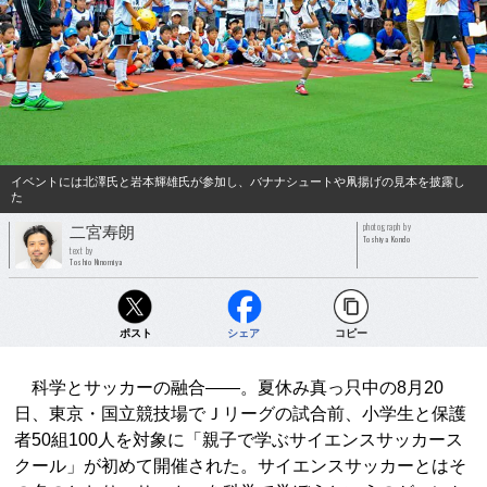
イベントには北澤氏と岩本輝雄氏が参加し、バナナシュートや凧揚げの見本を披露し
た
photograph by
二宮寿朗
Toshiya Kondo
text by
Toshio Ninomiya
ポスト
シェア
コピー
科学とサッカーの融合――。夏休み真っ只中の8月20
日、東京・国立競技場でＪリーグの試合前、小学生と保護
者50組100人を対象に「親子で学ぶサイエンスサッカース
クール」が初めて開催された。サイエンスサッカーとはそ